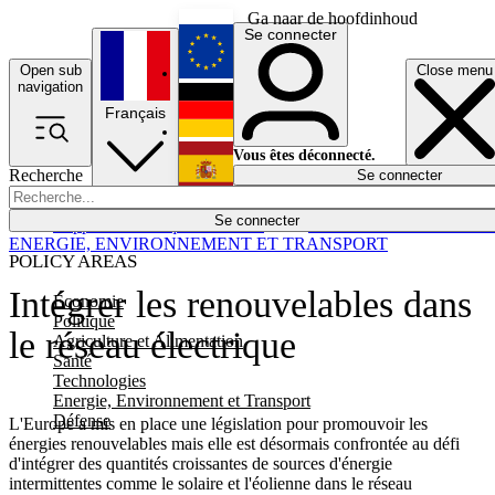
Ga naar de hoofdinhoud
Se connecter
Open sub
Close menu
English
navigation
Français
Deutsch
Vous êtes déconnecté.
Recherche
Se connecter
Español
Lumières éteintes
Se connecter
Rapporteur
Politique
Économie
Newsletters
Evénements
Em
ENERGIE, ENVIRONNEMENT ET TRANSPORT
POLICY AREAS
Intégrer les renouvelables dans
Economie
Politique
le réseau électrique
Agriculture et Alimentation
Santé
Technologies
Energie, Environnement et Transport
Défense
L'Europe a mis en place une législation pour promouvoir les
énergies renouvelables mais elle est désormais confrontée au défi
d'intégrer des quantités croissantes de sources d'énergie
intermittentes comme le solaire et l'éolienne dans le réseau