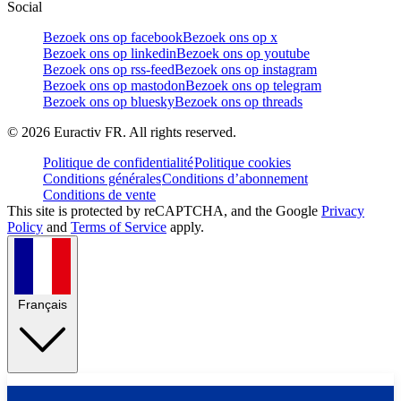
Social
Bezoek ons op facebook
Bezoek ons op x
Bezoek ons op linkedin
Bezoek ons op youtube
Bezoek ons op rss-feed
Bezoek ons op instagram
Bezoek ons op mastodon
Bezoek ons op telegram
Bezoek ons op bluesky
Bezoek ons op threads
©
2026
Euractiv FR. All rights reserved.
Politique de confidentialité
Politique cookies
Conditions générales
Conditions d’abonnement
Conditions de vente
This site is protected by reCAPTCHA, and the Google
Privacy
Policy
and
Terms of Service
apply.
Français