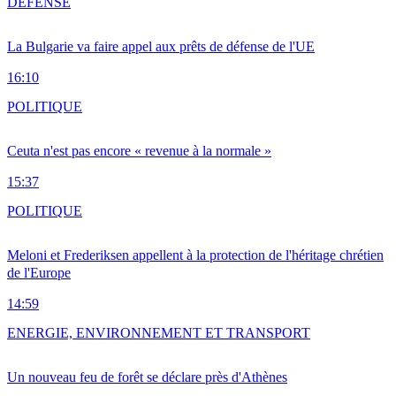
DÉFENSE
La Bulgarie va faire appel aux prêts de défense de l'UE
16:10
POLITIQUE
Ceuta n'est pas encore « revenue à la normale »
15:37
POLITIQUE
Meloni et Frederiksen appellent à la protection de l'héritage chrétien
de l'Europe
14:59
ENERGIE, ENVIRONNEMENT ET TRANSPORT
Un nouveau feu de forêt se déclare près d'Athènes