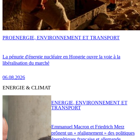
PRO
ENERGIE, ENVIRONNEMENT ET TRANSPORT
La pénurie d'énergie nucléaire en Hongrie ouvre la voie à la
libéralisation du marché
06.08.2026
ENERGIE & CLIMAT
ENERGIE, ENVIRONNEMENT ET
TRANSPORT
Emmanuel Macron et Friedrich Merz
prônent un « réalignement » des politiques
énergétiques française et allemande