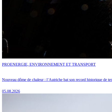
PRO
ENERGIE, ENVIRONNEMENT ET TRANSPORT
Nouveau dôme de chaleur : l’Autriche bat son record historique de te
05.08.2026