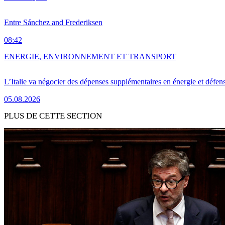
Entre Sánchez and Frederiksen
08:42
ENERGIE, ENVIRONNEMENT ET TRANSPORT
L’Italie va négocier des dépenses supplémentaires en énergie et défen
05.08.2026
PLUS DE CETTE SECTION