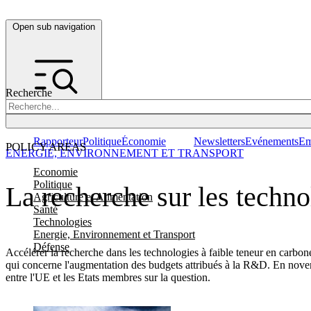
Open sub navigation
Recherche
Rapporteur
Politique
Économie
Newsletters
Evénements
Em
POLICY AREAS
ENERGIE, ENVIRONNEMENT ET TRANSPORT
Economie
Politique
La recherche sur les techn
Agriculture et Alimentation
Santé
Technologies
Energie, Environnement et Transport
Défense
Accélérer la recherche dans les technologies à faible teneur en carbon
qui concerne l'augmentation des budgets attribués à la R&D. En novem
entre l'UE et les Etats membres sur la question.