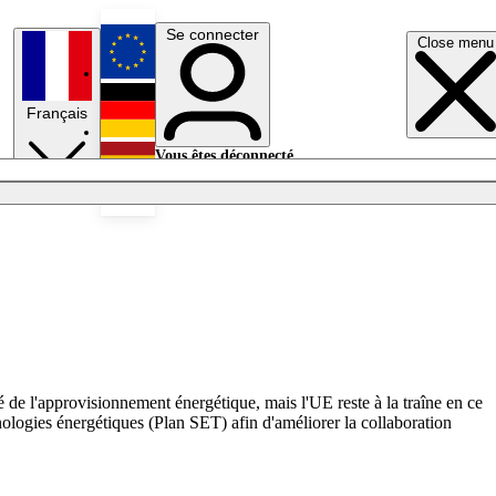
Se connecter
Close menu
English
Français
Deutsch
Vous êtes déconnecté.
Se connecter
Español
Lumières éteintes
 de l'approvisionnement énergétique, mais l'UE reste à la traîne en ce
logies énergétiques (Plan SET) afin d'améliorer la collaboration