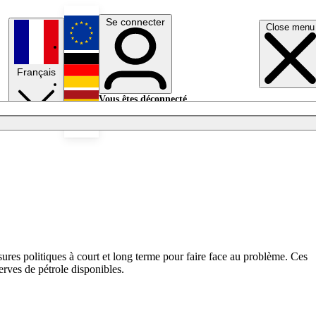
Se connecter
Close menu
English
Français
Deutsch
Vous êtes déconnecté.
Se connecter
Español
Lumières éteintes
res politiques à court et long terme pour faire face au problème. Ces
rves de pétrole disponibles.