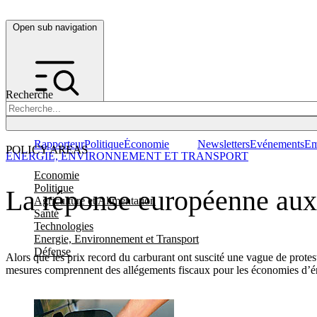
Open sub navigation
Recherche
Rapporteur
Politique
Économie
Newsletters
Evénements
Em
POLICY AREAS
ENERGIE, ENVIRONNEMENT ET TRANSPORT
Economie
Politique
La réponse européenne aux 
Agriculture et Alimentation
Santé
Technologies
Energie, Environnement et Transport
Défense
Alors que les prix record du carburant ont suscité une vague de prote
mesures comprennent des allégements fiscaux pour les économies d’éne