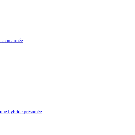
ns son armée
taque hybride présumée