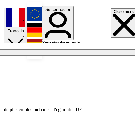
Se connecter
Close menu
English
Français
Deutsch
Vous êtes déconnecté.
Se connecter
Español
Lumières éteintes
 de plus en plus méfiants à l'égard de l'UE.