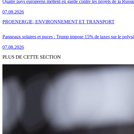
Quatre pays européens mettent en garde contre les projets de la Russi
07.08.2026
PRO
ENERGIE, ENVIRONNEMENT ET TRANSPORT
Panneaux solaires et puces : Trump impose 15% de taxes sur le polysi
07.08.2026
PLUS DE CETTE SECTION