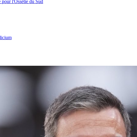
e pour l'Ossétie du Sud
licium