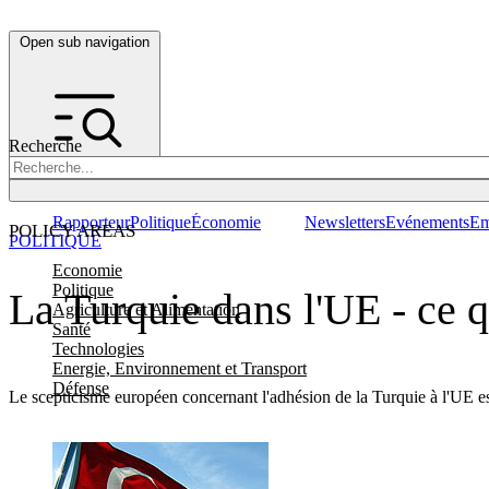
Open sub navigation
Recherche
Rapporteur
Politique
Économie
Newsletters
Evénements
Em
POLICY AREAS
POLITIQUE
Economie
Politique
La Turquie dans l'UE - ce q
Agriculture et Alimentation
Santé
Technologies
Energie, Environnement et Transport
Défense
Le scepticisme européen concernant l'adhésion de la Turquie à l'UE es