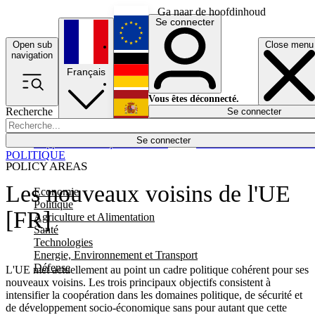
Ga naar de hoofdinhoud
Se connecter
Open sub
Close menu
English
navigation
Français
Deutsch
Vous êtes déconnecté.
Recherche
Se connecter
Español
Lumières éteintes
Se connecter
Rapporteur
Politique
Économie
Newsletters
Evénements
Em
POLITIQUE
POLICY AREAS
Les nouveaux voisins de l'UE
Economie
Politique
[FR]
Agriculture et Alimentation
Santé
Technologies
Energie, Environnement et Transport
Défense
L'UE met actuellement au point un cadre politique cohérent pour ses
nouveaux voisins. Les trois principaux objectifs consistent à
intensifier la coopération dans les domaines politique, de sécurité et
de développement socio-économique sans pour autant que cette