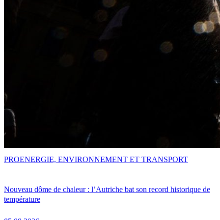
PRO
ENERGIE, ENVIRONNEMENT ET TRANSPORT
Nouveau dôme de chaleur : l’Autriche bat son record historique de
température