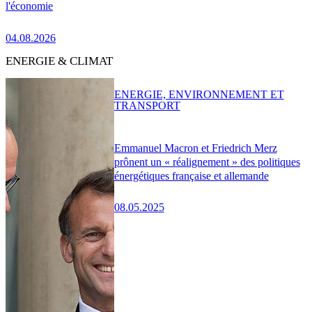
l'économie
04.08.2026
ENERGIE & CLIMAT
ENERGIE, ENVIRONNEMENT ET
TRANSPORT
Emmanuel Macron et Friedrich Merz
prônent un « réalignement » des politiques
énergétiques française et allemande
08.05.2025