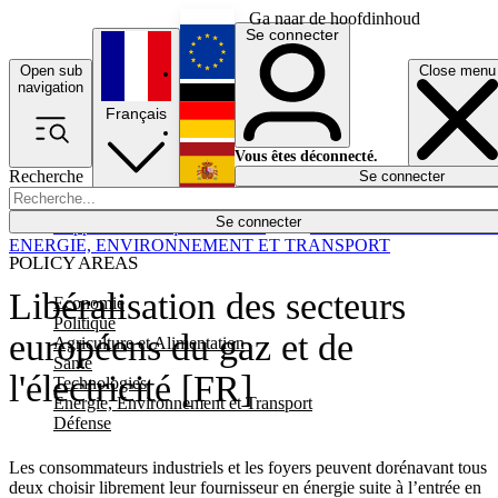
Ga naar de hoofdinhoud
Se connecter
Open sub
Close menu
English
navigation
Français
Deutsch
Vous êtes déconnecté.
Recherche
Se connecter
Español
Lumières éteintes
Se connecter
Rapporteur
Politique
Économie
Newsletters
Evénements
Em
ENERGIE, ENVIRONNEMENT ET TRANSPORT
POLICY AREAS
Libéralisation des secteurs
Economie
Politique
européens du gaz et de
Agriculture et Alimentation
Santé
l'électricité [FR]
Technologies
Energie, Environnement et Transport
Défense
Les consommateurs industriels et les foyers peuvent dorénavant tous
deux choisir librement leur fournisseur en énergie suite à l’entrée en