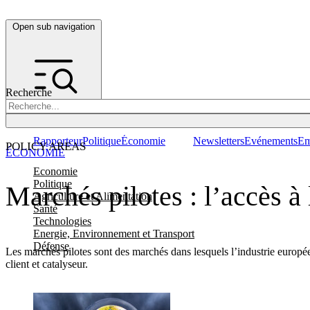
Open sub navigation
Recherche
Rapporteur
Politique
Économie
Newsletters
Evénements
Em
POLICY AREAS
ÉCONOMIE
Economie
Politique
Marchés pilotes : l’accès à
Agriculture et Alimentation
Santé
Technologies
Energie, Environnement et Transport
Défense
Les marchés pilotes sont des marchés dans lesquels l’industrie europé
client et catalyseur.