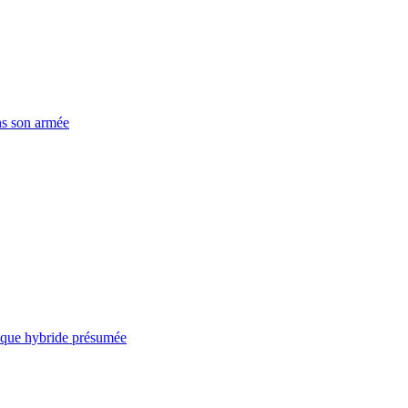
ns son armée
taque hybride présumée