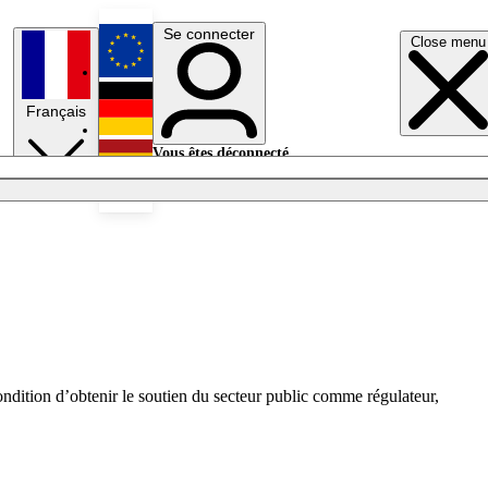
Se connecter
Close menu
English
Français
Deutsch
Vous êtes déconnecté.
Se connecter
Español
Lumières éteintes
ndition d’obtenir le soutien du secteur public comme régulateur,