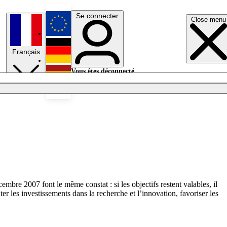
Se connecter
Close menu
English
Français
Deutsch
Vous êtes déconnecté.
Se connecter
Español
Lumières éteintes
bre 2007 font le même constat : si les objectifs restent valables, il
er les investissements dans la recherche et l’innovation, favoriser les