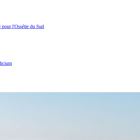
e pour l'Ossétie du Sud
licium