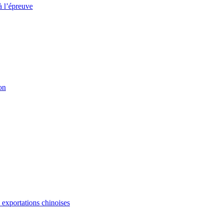
à l’épreuve
on
s exportations chinoises