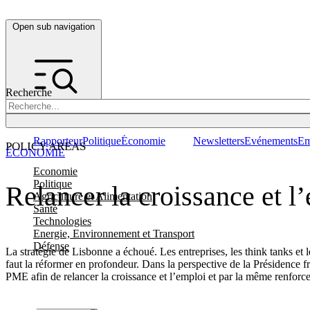
Open sub navigation
Recherche
Rapporteur
Politique
Économie
Newsletters
Evénements
Em
POLICY AREAS
ÉCONOMIE
Economie
Politique
Relancer la croissance et l
Agriculture et Alimentation
Santé
Technologies
Energie, Environnement et Transport
Défense
La stratégie de Lisbonne a échoué. Les entreprises, les think tanks et
faut la réformer en profondeur. Dans la perspective de la Présidence fra
PME afin de relancer la croissance et l’emploi et par la même renforce