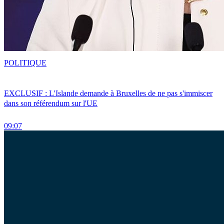
POLITIQUE
EXCLUSIF : L'Islande demande à Bruxelles de ne pas s'immiscer
dans son référendum sur l'UE
09:07