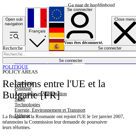
Ga naar de hoofdinhoud
Se connecter
Open sub
Close menu
English
navigation
Français
Deutsch
Vous êtes déconnecté.
Recherche
Se connecter
Español
Lumières éteintes
Se connecter
Rapporteur
Politique
Économie
Newsletters
Evénements
Em
POLITIQUE
POLICY AREAS
Relations entre l'UE et la
Economie
Politique
Bulgarie [FR]
Agriculture et Alimentation
Santé
Technologies
Energie, Environnement et Transport
Défense
La Bulgarie et la Roumanie ont rejoint l'UE le 1er janvier 2007,
néanmoins la Commission leur demande de poursuivre
leurs réformes.