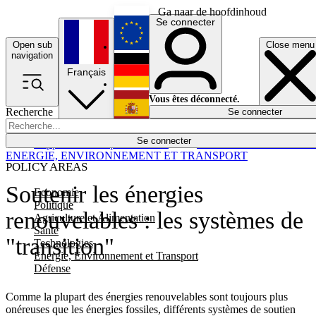
Ga naar de hoofdinhoud
Se connecter
Open sub
Close menu
English
navigation
Français
Deutsch
Vous êtes déconnecté.
Recherche
Se connecter
Español
Lumières éteintes
Se connecter
Rapporteur
Politique
Économie
Newsletters
Evénements
Em
ENERGIE, ENVIRONNEMENT ET TRANSPORT
POLICY AREAS
Soutenir les énergies
Economie
Politique
renouvelables : les systèmes de
Agriculture et Alimentation
Santé
"transition"
Technologies
Energie, Environnement et Transport
Défense
Comme la plupart des énergies renouvelables sont toujours plus
onéreuses que les énergies fossiles, différents systèmes de soutien