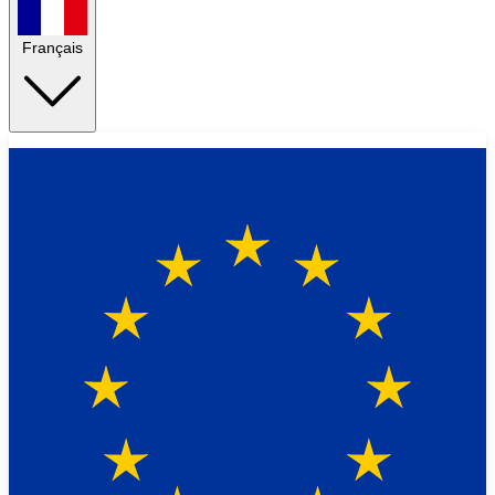
Français