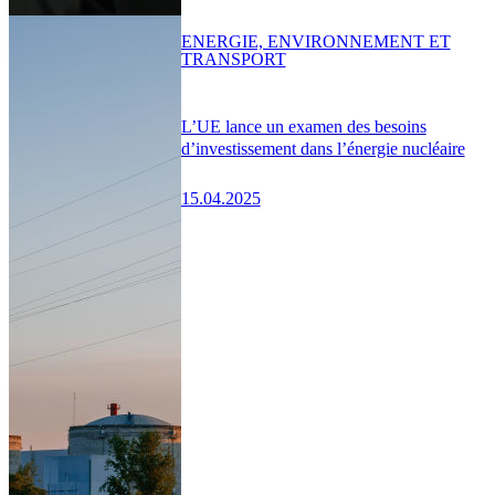
ENERGIE, ENVIRONNEMENT ET
TRANSPORT
L’UE lance un examen des besoins
d’investissement dans l’énergie nucléaire
15.04.2025