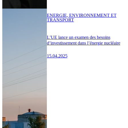
ENERGIE, ENVIRONNEMENT ET
TRANSPORT
L’UE lance un examen des besoins
d’investissement dans l’énergie nucléaire
15.04.2025