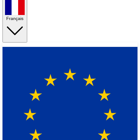
Français