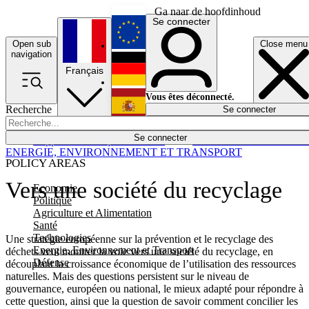
Ga naar de hoofdinhoud
Se connecter
Open sub
Close menu
English
navigation
Français
Deutsch
Vous êtes déconnecté.
Recherche
Se connecter
Español
Lumières éteintes
Se connecter
Rapporteur
Politique
Économie
Newsletters
Evénements
Em
ENERGIE, ENVIRONNEMENT ET TRANSPORT
POLICY AREAS
Vers une société du recyclage
Economie
Politique
Agriculture et Alimentation
Santé
Technologies
Une stratégie européenne sur la prévention et le recyclage des
Energie, Environnement et Transport
déchets veut montrer la voie vers une société du recyclage, en
Défense
découplant la croissance économique de l’utilisation des ressources
naturelles. Mais des questions persistent sur le niveau de
gouvernance, européen ou national, le mieux adapté pour répondre à
cette question, ainsi que la question de savoir comment concilier les