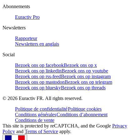
Abonnements
Euractiv Pro
Newsletters
Rapporteur
Newsletters en anglais
Social
Bezoek ons op facebook
Bezoek ons op x
Bezoek ons op linkedin
Bezoek ons op youtube
Bezoek ons op rss-feed
Bezoek ons op instagram
Bezoek ons op mastodon
Bezoek ons op telegram
Bezoek ons op bluesky
Bezoek ons op threads
©
2026
Euractiv FR. All rights reserved.
Politique de confidentialité
Politique cookies
Conditions générales
Conditions d’abonnement
Conditions de vente
This site is protected by reCAPTCHA, and the Google
Privacy
Policy
and
Terms of Service
apply.