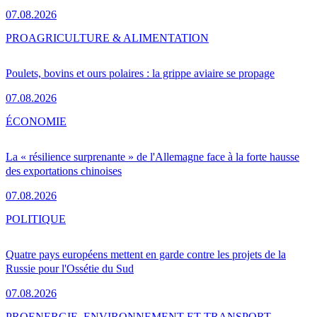
07.08.2026
PRO
AGRICULTURE & ALIMENTATION
Poulets, bovins et ours polaires : la grippe aviaire se propage
07.08.2026
ÉCONOMIE
La « résilience surprenante » de l'Allemagne face à la forte hausse
des exportations chinoises
07.08.2026
POLITIQUE
Quatre pays européens mettent en garde contre les projets de la
Russie pour l'Ossétie du Sud
07.08.2026
PRO
ENERGIE, ENVIRONNEMENT ET TRANSPORT