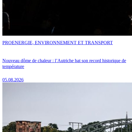
PRO
ENERGIE, ENVIRONNEMENT ET TRANSPORT
Nouveau dôme de chaleur : l’Autriche bat son record historique de
température
05.08.2026