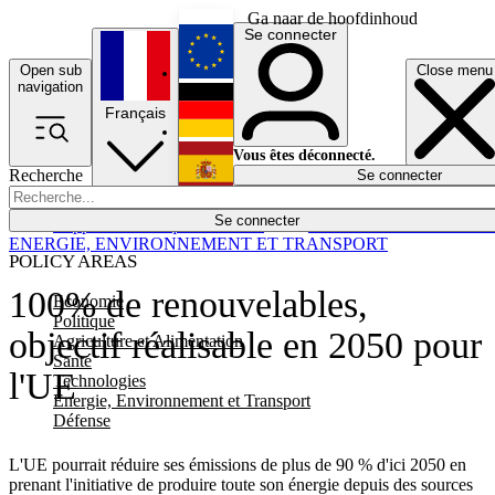
Ga naar de hoofdinhoud
Se connecter
Open sub
Close menu
English
navigation
Français
Deutsch
Vous êtes déconnecté.
Recherche
Se connecter
Español
Lumières éteintes
Se connecter
Rapporteur
Politique
Économie
Newsletters
Evénements
Em
ENERGIE, ENVIRONNEMENT ET TRANSPORT
POLICY AREAS
100% de renouvelables,
Economie
Politique
objectif réalisable en 2050 pour
Agriculture et Alimentation
Santé
l'UE
Technologies
Energie, Environnement et Transport
Défense
L'UE pourrait réduire ses émissions de plus de 90 % d'ici 2050 en
prenant l'initiative de produire toute son énergie depuis des sources