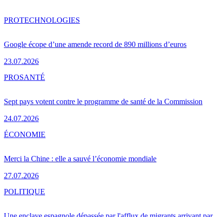
PRO
TECHNOLOGIES
Google écope d’une amende record de 890 millions d’euros
23.07.2026
PRO
SANTÉ
Sept pays votent contre le programme de santé de la Commission
24.07.2026
ÉCONOMIE
Merci la Chine : elle a sauvé l’économie mondiale
27.07.2026
POLITIQUE
Une enclave espagnole dépassée par l'afflux de migrants arrivant par