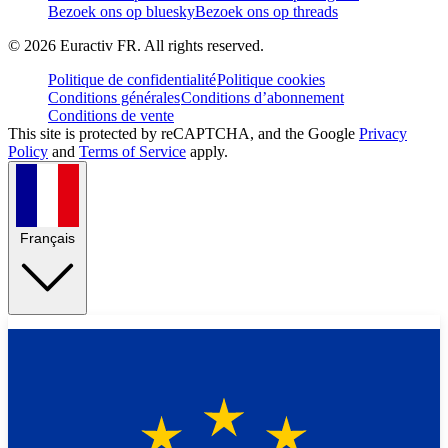
Bezoek ons op bluesky
Bezoek ons op threads
©
2026
Euractiv FR. All rights reserved.
Politique de confidentialité
Politique cookies
Conditions générales
Conditions d’abonnement
Conditions de vente
This site is protected by reCAPTCHA, and the Google
Privacy
Policy
and
Terms of Service
apply.
Français