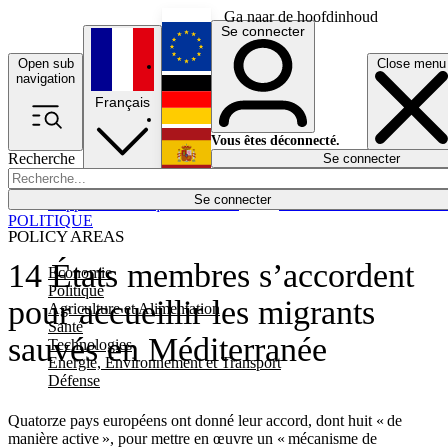
Ga naar de hoofdinhoud
Se connecter
Open sub
Close menu
English
navigation
Français
Deutsch
Vous êtes déconnecté.
Recherche
Se connecter
Español
Lumières éteintes
Se connecter
Rapporteur
Politique
Économie
Newsletters
Evénements
Em
POLITIQUE
POLICY AREAS
14 États membres s’accordent
Economie
Politique
pour accueillir les migrants
Agriculture et Alimentation
Santé
sauvés en Méditerranée
Technologies
Energie, Environnement et Transport
Défense
Quatorze pays européens ont donné leur accord, dont huit « de
manière active », pour mettre en œuvre un « mécanisme de