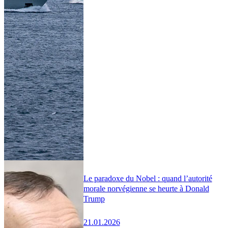
Le paradoxe du Nobel : quand l’autorité
morale norvégienne se heurte à Donald
Trump
21.01.2026