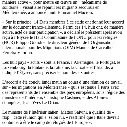
manière active », pour mettre en œuvre un « mécanisme de
solidarité » visant à se répartir les migrants secourus en
Méditerranée, a annoncé lundi Emmanuel Macron.
« Sur le principe, 14 États membres à ce stade ont donné leur accord
sur le document franco-allemand. Parmi ces 14, huit ont, de manière
active, acté de leur participation », a déclaré le président après avoir
reçu à l’Élysée le Haut-Commissaire de l’ONU pour les réfugiés
(HCR) Filippo Grandi et le directeur général de l’Organisation
internationale pour les Migrations (OIM) Manuel de Carvalho
Ferreira Vitorino.
Les huit pays « actifs » sont la France, l’Allemagne, le Portugal, le
Luxembourg, la Finlande, la Lituanie, la Croatie et l’Irlande, a
indiqué l’Élysée, sans préciser le nom des six autres.
L’accord a été conclu lundi matin au cours d’une réunion de travail
sur « les migrations en Méditerranée » qui s’est tenue à Paris avec
des représentants de l’ensemble des pays européens, sous l’égide des
ministres de l’Intérieur, Christophe Castaner, et des Affaires
étrangères, Jean-Yves Le Drian.
Le ministre de l’Intérieur italien, Matteo Salvini, a qualifié de «
flop » cette réunion qui a, selon lui, « réaffirmé que l’Italie devrait
continuer à être le camp de réfugiés de l’Europe ».