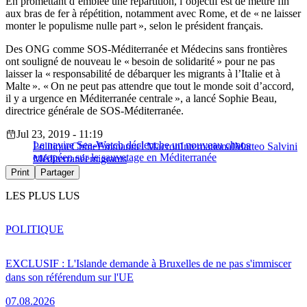
En promettant d’emblée une répartition, l’objectif est de mettre fin
aux bras de fer à répétition, notamment avec Rome, et de « ne laisser
monter le populisme nulle part », selon le président français.
Des ONG comme SOS-Méditerranée et Médecins sans frontières
ont souligné de nouveau le « besoin de solidarité » pour ne pas
laisser la « responsabilité de débarquer les migrants à l’Italie et à
Malte ». « On ne peut pas attendre que tout le monde soit d’accord,
il y a urgence en Méditerranée centrale », a lancé Sophie Beau,
directrice générale de SOS-Méditerranée.
Jul 23, 2019 - 11:19
Le navire Sea-Watch déclenche un nouveau chaos
Politique
Chine
Emmanuel Macron
International
Matteo Salvini
européen sur le sauvetage en Méditerranée
Méditerranée
migrants
Print
Partager
LES PLUS LUS
POLITIQUE
EXCLUSIF : L'Islande demande à Bruxelles de ne pas s'immiscer
dans son référendum sur l'UE
07.08.2026