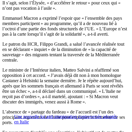
Il s’agit, selon l’Élysée, « d’accélérer le retour » pour ceux qui «
n’ont pas vocation à l’asile ».
Emmanuel Macron a exprimé l’espoir que « l’ensemble des pays
membres participent » au programme, qu’il a de nouveau lié à
l’octroi d’une partie des fonds structurels de l’UE. « L’Europe n’est
pas à la carte lorsqu’il s’agit de la solidarité », a-t-il averti.
Le patron du HCR, Filippo Grandi, a salué l’avancée réalisée tout
en se déclarant « inquiet » de la diminution de « la capacité de
sauvetage » des migrants tentant la traversée de la Méditerranée
centrale.
Le ministre de l’Intérieur italien, Matteo Salvini a réaffirmé son
opposition à cet accord. « J’avais déjà dit non à mon homologue
Castaner à Helsinki la semaine dernière. Je le répète aujourd’hui,
après que les sommets français et allemand à Paris se sont révélés
être un échec », a-t-il déclaré dans un communiqué. « L’Italie ne
reçoit pas d’ordres », a-t-il martelé, ajoutant : « Si Macron veut
discuter des immigrés, venez aussi à Rome ».
L’absence de « partage du fardeau » de l’accueil est l’un des
Une nouvelle loi anti-immigration controversée adoptée
principaux arguments de l’Italie pour expliquer la fermeture de ses
en Italie
ports.