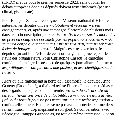
(LPEC) prévue pour le premier semestre 2023, sans oublier les
débats européens dont les députés doivent rester informés (paquet
climat, glyphosate).
Pour François Sarrazin, écologue au Muséum national d’Histoire
naturelle, les députés ont été «
globalement réceptifs
» à ses
enseignements, et, après une campagne électorale de plusieurs mois
dans leur circonscription, «
ouverts aux discussions sur les modalités
de prise en compte de ces sujets par les populations locales
». «
Un
seul m’a confié que tant que la Chine ne fera rien, cela ne servirait
à rien de bouger
» soupire-t-il. Malgré ces rares aversions, les
députés qui ont fait l’effort de venir ont largement joué le jeu, de
l’avis des organisateurs. Pour Christophe Cassou, le caractère
confidentiel, malgré la présence de quelques journalistes, fait que «
les politiques ne sont pas dans une posture, et les scientifiques sont à
l’aise
».
Alors qu’elle franchissait la porte de l’assemblée, la députée Anne
Genetet (Ensemble !), a d’abord refusé l’interpellation des médias et
des organisateurs prétextant un rendez-vous. «
Je suis arrivée au
bureau, j’avais une once de culpabilité, ça m’a tourné dans la tête,
j’ai voulu revenir pour ne pas rester sur une mauvaise impression
»
confie-t-elle, amère. Elle précise ne pas avoir apprécié le terme de «
sensibilisation
», trop méprisant à son goût. Sa conversation avec
l’écologue Philippe Grandcolas, l’a tout de même intéressée. «
Si on