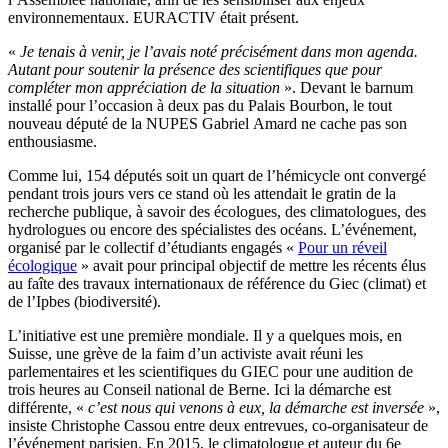
environnementaux. EURACTIV était présent.
«
Je tenais à venir, je l’avais noté précisément dans mon agenda.
Autant pour soutenir la présence des scientifiques que pour
compléter mon appréciation de la situation
». Devant le barnum
installé pour l’occasion à deux pas du Palais Bourbon, le tout
nouveau député de la NUPES Gabriel Amard ne cache pas son
enthousiasme.
Comme lui, 154 députés soit un quart de l’hémicycle ont convergé
pendant trois jours vers ce stand où les attendait le gratin de la
recherche publique, à savoir des écologues, des climatologues, des
hydrologues ou encore des spécialistes des océans. L’événement,
organisé par le collectif d’étudiants engagés «
Pour un réveil
écologique
» avait pour principal objectif de mettre les récents élus
au faîte des travaux internationaux de référence du Giec (climat) et
de l’Ipbes (biodiversité).
L’initiative est une première mondiale. Il y a quelques mois, en
Suisse, une grève de la faim d’un activiste avait réuni les
parlementaires et les scientifiques du GIEC pour une audition de
trois heures au Conseil national de Berne. Ici la démarche est
différente, «
c’est nous qui venons à eux, la démarche est inversée
»,
insiste Christophe Cassou entre deux entrevues, co-organisateur de
l’événement parisien. En 2015, le climatologue et auteur du 6e