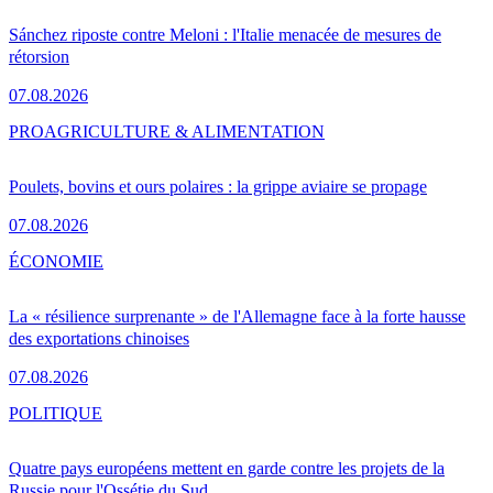
Sánchez riposte contre Meloni : l'Italie menacée de mesures de
rétorsion
07.08.2026
PRO
AGRICULTURE & ALIMENTATION
Poulets, bovins et ours polaires : la grippe aviaire se propage
07.08.2026
ÉCONOMIE
La « résilience surprenante » de l'Allemagne face à la forte hausse
des exportations chinoises
07.08.2026
POLITIQUE
Quatre pays européens mettent en garde contre les projets de la
Russie pour l'Ossétie du Sud