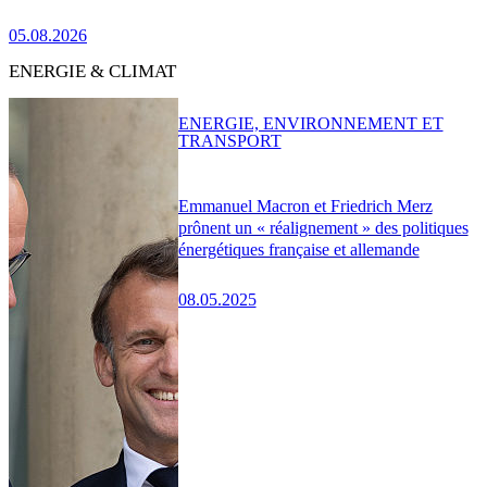
05.08.2026
ENERGIE & CLIMAT
ENERGIE, ENVIRONNEMENT ET
TRANSPORT
Emmanuel Macron et Friedrich Merz
prônent un « réalignement » des politiques
énergétiques française et allemande
08.05.2025