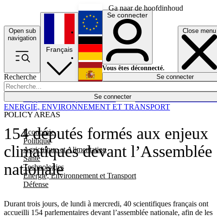
Ga naar de hoofdinhoud
Se connecter
Open sub
Close menu
English
navigation
Français
Deutsch
Vous êtes déconnecté.
Recherche
Se connecter
Español
Lumières éteintes
Se connecter
Rapporteur
Politique
Économie
Newsletters
Evénements
Em
ENERGIE, ENVIRONNEMENT ET TRANSPORT
POLICY AREAS
154 députés formés aux enjeux
Economie
Politique
climatiques devant l’Assemblée
Agriculture et Alimentation
Santé
nationale
Technologies
Energie, Environnement et Transport
Défense
Durant trois jours, de lundi à mercredi, 40 scientifiques français ont
accueilli 154 parlementaires devant l’assemblée nationale, afin de les