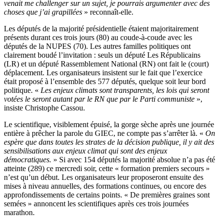
venait me challenger sur un sujet, je pourrais argumenter avec des
choses que j’ai grapillées
» reconnaît-elle.
Les députés de la majorité présidentielle étaient majoritairement
présents durant ces trois jours (80) au coude-à-coude avec les
députés de la NUPES (70). Les autres familles politiques ont
clairement boudé l’invitation : seuls un député Les Républicains
(LR) et un député Rassemblement National (RN) ont fait le (court)
déplacement. Les organisateurs insistent sur le fait que l’exercice
était proposé à l’ensemble des 577 députés, quelque soit leur bord
politique. «
Les enjeux climats sont transparents, les lois qui seront
votées le seront autant par le RN que par le Parti communiste
»,
insiste Christophe Cassou.
Le scientifique, visiblement épuisé, la gorge sèche après une journée
entière à prêcher la parole du GIEC, ne compte pas s’arrêter là. «
On
espère que dans toutes les strates de la décision publique, il y ait des
sensibilisations aux enjeux climat qui sont des enjeux
démocratiques.
» Si avec 154 députés la majorité absolue n’a pas été
atteinte (289) ce mercredi soir, cette « formation premiers secours »
n’est qu’un début. Les organisateurs leur proposeront ensuite des
mises à niveau annuelles, des formations continues, ou encore des
approfondissements de certains points. « De premières graines sont
semées » annoncent les scientifiques après ces trois journées
marathon.