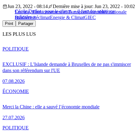
Jun 23, 2022 - 08:14
Dernière mise à jour: Jun 23, 2022 - 10:02
Cécile Duflot : pour le climat, « il faut des solutions
Energie, Environnement et Transport
Assemblée nationale
radicales »
Biodiversité
climat
Energie & Climat
GIEC
Print
Partager
LES PLUS LUS
POLITIQUE
EXCLUSIF : L'Islande demande à Bruxelles de ne pas s'immiscer
dans son référendum sur l'UE
07.08.2026
ÉCONOMIE
Merci la Chine : elle a sauvé l’économie mondiale
27.07.2026
POLITIQUE