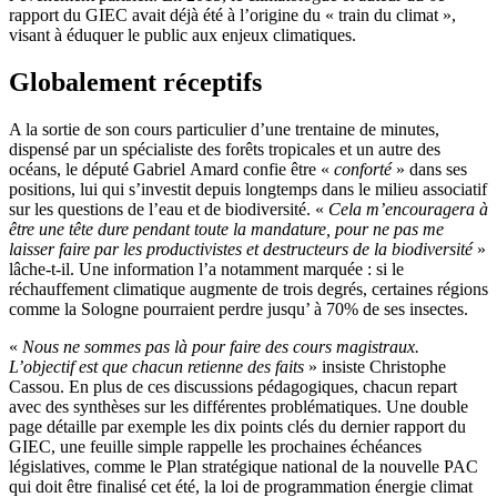
rapport du GIEC avait déjà été à l’origine du « train du climat »,
visant à éduquer le public aux enjeux climatiques.
Globalement réceptifs
A la sortie de son cours particulier d’une trentaine de minutes,
dispensé par un spécialiste des forêts tropicales et un autre des
océans, le député Gabriel Amard confie être «
conforté
» dans ses
positions, lui qui s’investit depuis longtemps dans le milieu associatif
sur les questions de l’eau et de biodiversité. «
Cela m’encouragera à
être une tête dure pendant toute la mandature, pour ne pas me
laisser faire par les productivistes et destructeurs de la biodiversité
»
lâche-t-il. Une information l’a notamment marquée : si le
réchauffement climatique augmente de trois degrés, certaines régions
comme la Sologne pourraient perdre jusqu’ à 70% de ses insectes.
«
Nous ne sommes pas là pour faire des cours magistraux.
L’objectif est que chacun retienne des faits
» insiste Christophe
Cassou. En plus de ces discussions pédagogiques, chacun repart
avec des synthèses sur les différentes problématiques. Une double
page détaille par exemple les dix points clés du dernier rapport du
GIEC, une feuille simple rappelle les prochaines échéances
législatives, comme le Plan stratégique national de la nouvelle PAC
qui doit être finalisé cet été, la loi de programmation énergie climat