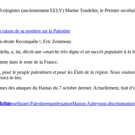
 écologistes (anciennement EELV) Marine Tondelier, le Premier secrétai
aison de sa position sur la Palestine
me-droite Reconquête !, Eric Zemmour.
lla, a, lui, décrit une
«marche très digne et un succès populaire à la h
omme dans le reste de la France.
l, pour le peuple palestinien et pour les États de la région. Nous voulon
ssez-le-feu.
ctimes des attaques du Hamas du 7 octobre dernier. Actuellement, huit d’e
 Hamas
n Roussel
Israel-Palestine
manifestation
Manon Aubry
non-discrimination