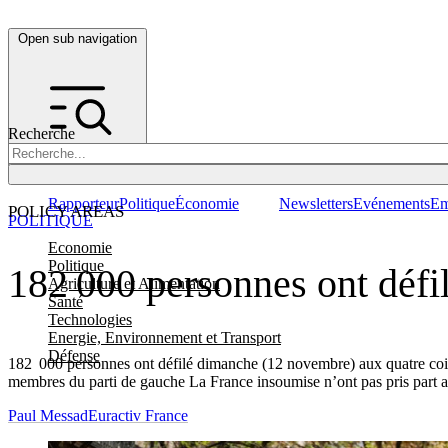
Open sub navigation
Recherche
Rapporteur
Politique
Économie
Newsletters
Evénements
Em
POLICY AREAS
POLITIQUE
Economie
Politique
182 000 personnes ont défil
Agriculture et Alimentation
Santé
Technologies
Energie, Environnement et Transport
Défense
182 000 personnes ont défilé dimanche (12 novembre) aux quatre coins 
membres du parti de gauche La France insoumise n’ont pas pris part a
Paul Messad
Euractiv France