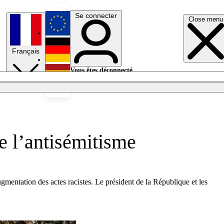
Se connecter
Close menu
English
Français
Deutsch
Vous êtes déconnecté.
Se connecter
Español
Lumières éteintes
e l’antisémitisme
mentation des actes racistes. Le président de la République et les