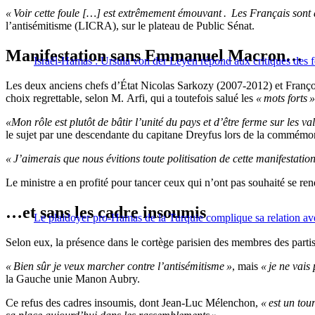
« Voir cette foule […] est extrêmement émouvant . Les Français sont 
l’antisémitisme (LICRA), sur le plateau de Public Sénat.
Manifestation sans Emmanuel Macron…
Israël-Hamas : Ursula von der Leyen répond aux critiques des 
Les deux anciens chefs d’État Nicolas Sarkozy (2007-2012) et Franço
choix regrettable, selon M. Arfi, qui a toutefois salué les
« mots forts »
«Mon rôle est plutôt de bâtir l’unité du pays et d’être ferme sur les va
le sujet par une descendante du capitane Dreyfus lors de la commémora
« J’aimerais que nous évitions toute politisation de cette manifestation
Le ministre a en profité pour tancer ceux qui n’ont pas souhaité se ren
…et sans les cadre insoumis
Le plaidoyer pro-Hamas de la Turquie complique sa relation a
Selon eux, la présence dans le cortège parisien des membres des partis 
« Bien sûr je veux marcher contre l’antisémitisme »
, mais
« je ne vais
la Gauche unie Manon Aubry.
Ce refus des cadres insoumis, dont Jean-Luc Mélenchon,
« est un tou