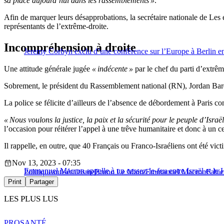
sa place aujourd’hui dans les rassemblements »
.
Afin de marquer leurs désapprobations, la secrétaire nationale de Les
représentants de l’extrême-droite.
Incompréhension à droite
Jeremy Corbyn exclu d’une conférence sur l’Europe à Berlin en r
Une attitude générale jugée
« indécente »
par le chef du parti d’extrê
Sobrement, le président du Rassemblement national (RN), Jordan Barde
La police se félicite d’ailleurs de l’absence de débordement à Paris c
« Nous voulons la justice, la paix et la sécurité pour le peuple d’Israë
l’occasion pour réitérer l’appel à une trêve humanitaire et donc à un ce
Il rappelle, en outre, que 40 Français ou Franco-Israéliens ont été vi
Nov 13, 2023 - 07:35
Emmanuel Macron appelle à un cessez-le-feu entre Israël et le
Politique
antisémitisme
Bruno Le Maire
Emmanuel Macron
Fabie
Print
Partager
LES PLUS LUS
PRO
SANTÉ