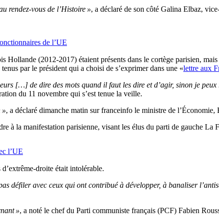
au rendez-vous de l’Histoire »
, a déclaré de son côté Galina Elbaz, vice
fonctionnaires de l’UE
is Hollande (2012-2017) étaient présents dans le cortège parisien, mai
tenus par le président qui a choisi de s’exprimer dans une «
lettre aux F
leurs […] de dire des mots quand il faut les dire et d’agir, sinon je peu
tion du 11 novembre qui s’est tenue la veille.
 »
, a déclaré dimanche matin sur franceinfo le ministre de l’Économie
dre à la manifestation parisienne, visant les élus du parti de gauche La
vec l’UE
d’extrême-droite était intolérable.
 pas défiler avec ceux qui ont contribué à développer, à banaliser l’anti
rnant »
, a noté le chef du Parti communiste français (PCF) Fabien Roussel