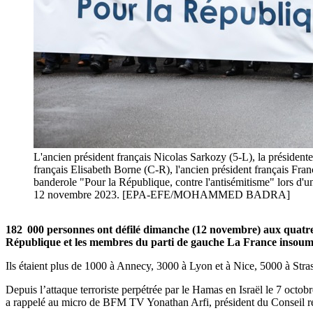
L'ancien président français Nicolas Sarkozy (5-L), la présidente
français Elisabeth Borne (C-R), l'ancien président français Fra
banderole "Pour la République, contre l'antisémitisme" lors d'un
12 novembre 2023. [EPA-EFE/MOHAMMED BADRA]
182 000 personnes ont défilé dimanche (12 novembre) aux quatre co
République et les membres du parti de gauche La France insoumis
Ils étaient plus de 1000 à Annecy, 3000 à Lyon et à Nice, 5000 à Stras
Depuis l’attaque terroriste perpétrée par le Hamas en Israël le 7 octob
a rappelé au micro de BFM TV Yonathan Arfi, président du Conseil rep