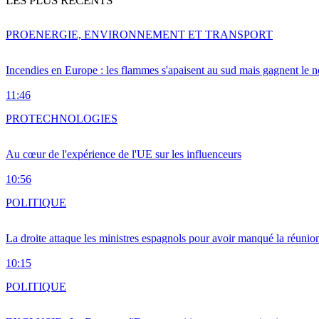
LES PLUS RÉCENTS
PRO
ENERGIE, ENVIRONNEMENT ET TRANSPORT
Incendies en Europe : les flammes s'apaisent au sud mais gagnent le n
11:46
PRO
TECHNOLOGIES
Au cœur de l'expérience de l'UE sur les influenceurs
10:56
POLITIQUE
La droite attaque les ministres espagnols pour avoir manqué la réunio
10:15
POLITIQUE