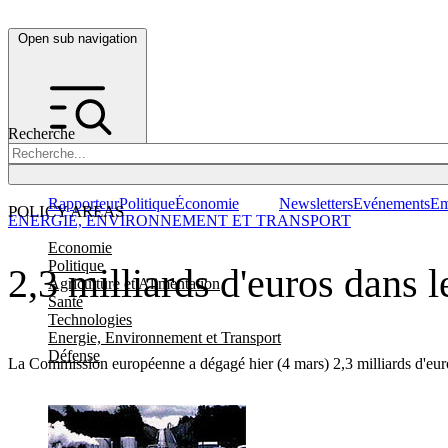
Open sub navigation
Recherche
Rapporteur
Politique
Économie
Newsletters
Evénements
Em
POLICY AREAS
ENERGIE, ENVIRONNEMENT ET TRANSPORT
Economie
Politique
2,3 milliards d'euros dans 
Agriculture et Alimentation
Santé
Technologies
Energie, Environnement et Transport
Défense
La Commission européenne a dégagé hier (4 mars) 2,3 milliards d'euros