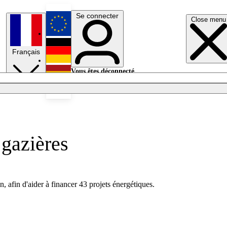
Se connecter
Close menu
English
Français
Deutsch
Vous êtes déconnecté.
Se connecter
Español
Lumières éteintes
 gazières
 afin d'aider à financer 43 projets énergétiques.