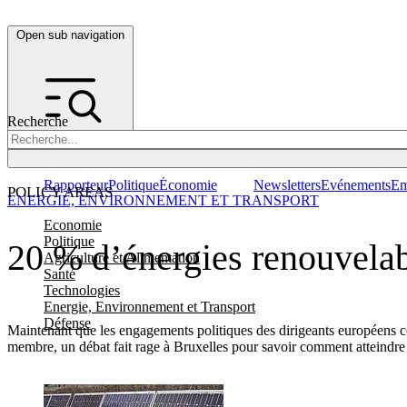
Open sub navigation
Recherche
Rapporteur
Politique
Économie
Newsletters
Evénements
Em
POLICY AREAS
ENERGIE, ENVIRONNEMENT ET TRANSPORT
Economie
Politique
20 % d’énergies renouvelabl
Agriculture et Alimentation
Santé
Technologies
Energie, Environnement et Transport
Défense
Maintenant que les engagements politiques des dirigeants européens con
membre, un débat fait rage à Bruxelles pour savoir comment atteindre ce