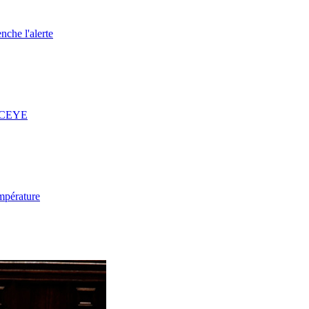
nche l'alerte
 ICEYE
mpérature