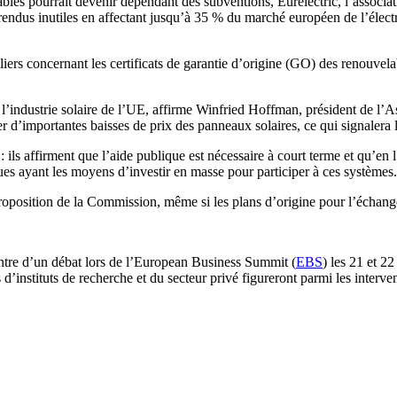
les pourrait devenir dépendant des subventions, Eurelectric, l’associatio
s rendus inutiles en affectant jusqu’à 35 % du marché européen de l’élect
taliers concernant les certificats de garantie d’origine (GO) des renouv
r l’industrie solaire de l’UE, affirme Winfried Hoffman, président de l
 d’importantes baisses de prix des panneaux solaires, ce qui signalera l
 ils affirment que l’aide publique est nécessaire à court terme et qu’en 
es ayant les moyens d’investir en masse pour participer à ces systèmes.
position de la Commission, même si les plans d’origine pour l’échange 
centre d’un débat lors de l’European Business Summit (
EBS
) les 21 et 2
d’instituts de recherche et du secteur privé figureront parmi les interve