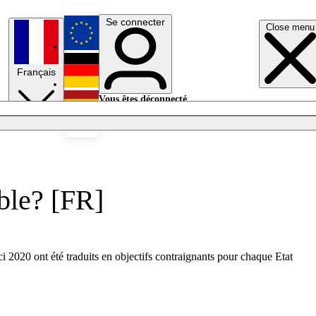
Se connecter
Close menu
English
Français
Deutsch
Vous êtes déconnecté.
Se connecter
Español
Lumières éteintes
ible? [FR]
i 2020 ont été traduits en objectifs contraignants pour chaque Etat