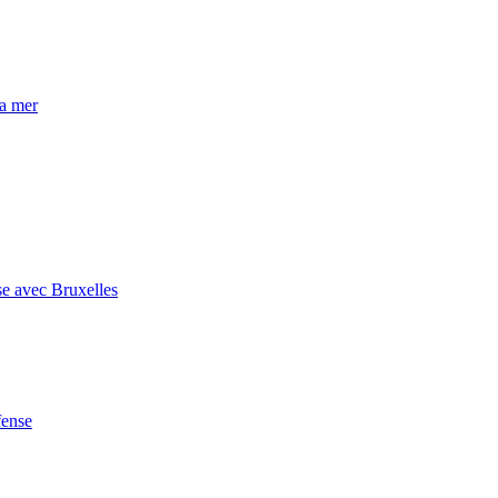
la mer
se avec Bruxelles
fense