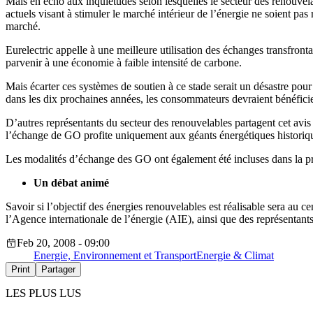
Mais en écho aux inquiétudes selon lesquelles le secteur des renouvelab
actuels visant à stimuler le marché intérieur de l’énergie ne soient pa
marché.
Eurelectric appelle à une meilleure utilisation des échanges transfron
parvenir à une économie à faible intensité de carbone.
Mais écarter ces systèmes de soutien à ce stade serait un désastre pou
dans les dix prochaines années, les consommateurs devraient bénéficier
D’autres représentants du secteur des renouvelables partagent cet avis :
l’échange de GO profite uniquement aux géants énergétiques historiqu
Les modalités d’échange des GO ont également été incluses dans la pro
Un débat animé
Savoir si l’objectif des énergies renouvelables est réalisable sera au 
l’Agence internationale de l’énergie (AIE), ainsi que des représentants 
Feb 20, 2008 - 09:00
Energie, Environnement et Transport
Energie & Climat
Print
Partager
LES PLUS LUS