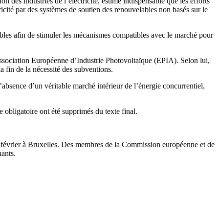
n des industries de l’électricité, estime indispensable que les efforts
ricité par des systèmes de soutien des renouvelables non basés sur le
elables afin de stimuler les mécanismes compatibles avec le marché pour
’Association Européenne d’Industrie Photovoltaïque (EPIA). Selon lui,
a fin de la nécessité des subventions.
l’absence d’un véritable marché intérieur de l’énergie concurrentiel,
obligatoire ont été supprimés du texte final.
2 février à Bruxelles. Des membres de la Commission européenne et de
nants.