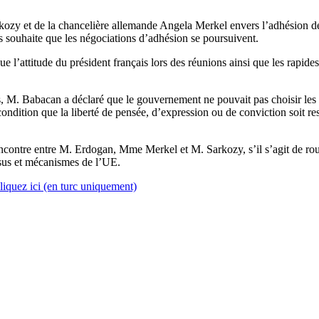
kozy et de la chancelière allemande Angela Merkel envers l’adhésion de
 souhaite que les négociations d’adhésion se poursuivent.
l’attitude du président français lors des réunions ainsi que les rapide
s, M. Babacan a déclaré que le gouvernement ne pouvait pas choisir les c
à condition que la liberté de pensée, d’expression ou de conviction soit 
contre entre M. Erdogan, Mme Merkel et M. Sarkozy, s’il s’agit de rouv
essus et mécanismes de l’UE.
liquez ici (en turc uniquement)