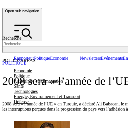
Open sub navigation
Recherche
Rapporteur
Politique
Économie
Newsletters
Evénements
Em
POLICY AREAS
POLITIQUE
Economie
Politique
2008 sera « l’année de l’U
Agriculture et Alimentation
Santé
Technologies
Energie, Environnement et Transport
Défense
2008 sera « l’année de l’UE » en Turquie, a déclaré Ali Babacan, le mi
les interruptions perçues dans la progression du pays vers l’adhési