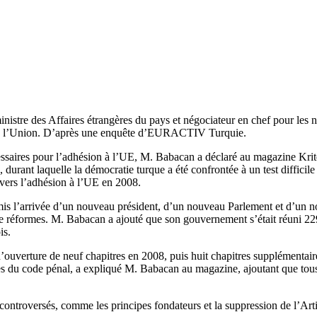
nistre des Affaires étrangères du pays et négociateur en chef pour les n
ion à l’Union. D’après une enquête d’EURACTIV Turquie.
essaires pour l’adhésion à l’UE, M. Babacan a déclaré au magazine Krite
nt laquelle la démocratie turque a été confrontée à un test difficile et
ys vers l’adhésion à l’UE en 2008.
rmis l’arrivée d’un nouveau président, d’un nouveau Parlement et d’un 
 de réformes. M. Babacan a ajouté que son gouvernement s’était réuni 2
is.
s d’ouverture de neuf chapitres en 2008, puis huit chapitres supplémentair
les du code pénal, a expliqué M. Babacan au magazine, ajoutant que tous
troversés, comme les principes fondateurs et la suppression de l’Articl