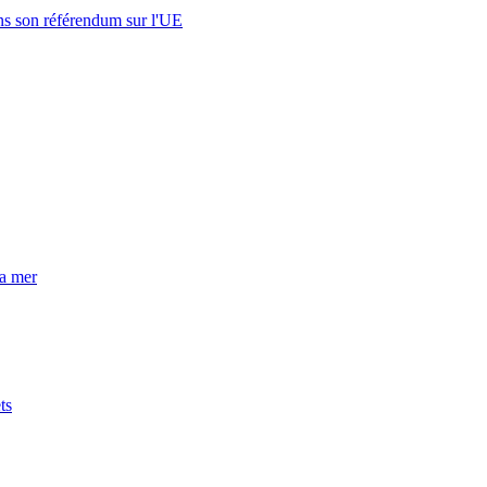
s son référendum sur l'UE
la mer
ts