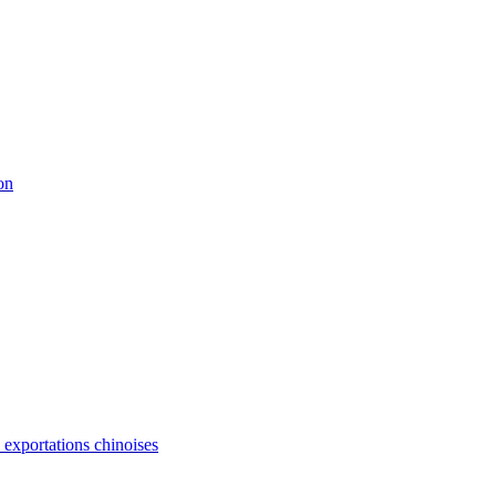
on
s exportations chinoises