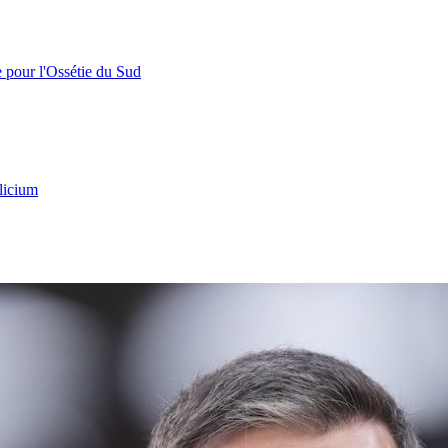
e pour l'Ossétie du Sud
licium