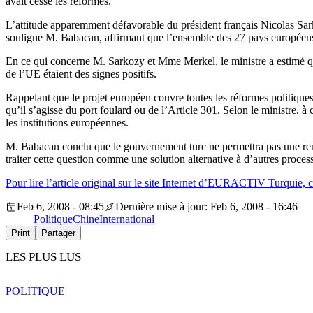
avait cessé les réformes.
L’attitude apparemment défavorable du président français Nicolas Sar
souligne M. Babacan, affirmant que l’ensemble des 27 pays européens
En ce qui concerne M. Sarkozy et Mme Merkel, le ministre a estimé que 
de l’UE étaient des signes positifs.
Rappelant que le projet européen couvre toutes les réformes politique
qu’il s’agisse du port foulard ou de l’Article 301. Selon le ministre, 
les institutions européennes.
M. Babacan conclu que le gouvernement turc ne permettra pas une ren
traiter cette question comme une solution alternative à d’autres proc
Pour lire l’article original sur le site Internet d’EURACTIV Turquie, c
Feb 6, 2008 - 08:45
Dernière mise à jour: Feb 6, 2008 - 16:46
Politique
Chine
International
Print
Partager
LES PLUS LUS
POLITIQUE