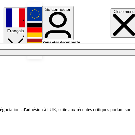
Se connecter
Close menu
English
Français
Deutsch
Vous êtes déconnecté.
Se connecter
Español
Lumières éteintes
gociations d'adhésion à l'UE, suite aux récentes critiques portant sur