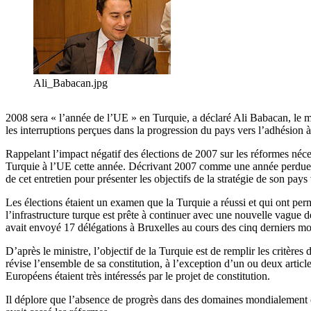
Ali_Babacan.jpg
2008 sera « l’année de l’UE » en Turquie, a déclaré Ali Babacan, le mi
les interruptions perçues dans la progression du pays vers l’adhés
Rappelant l’impact négatif des élections de 2007 sur les réformes néc
Turquie à l’UE cette année. Décrivant 2007 comme une année perdue, dura
de cet entretien pour présenter les objectifs de la stratégie de son pa
Les élections étaient un examen que la Turquie a réussi et qui ont pe
l’infrastructure turque est prête à continuer avec une nouvelle vague
avait envoyé 17 délégations à Bruxelles au cours des cinq derniers mo
D’après le ministre, l’objectif de la Turquie est de remplir les critère
révise l’ensemble de sa constitution, à l’exception d’un ou deux artic
Européens étaient très intéressés par le projet de constitution.
Il déplore que l’absence de progrès dans des domaines mondialement con