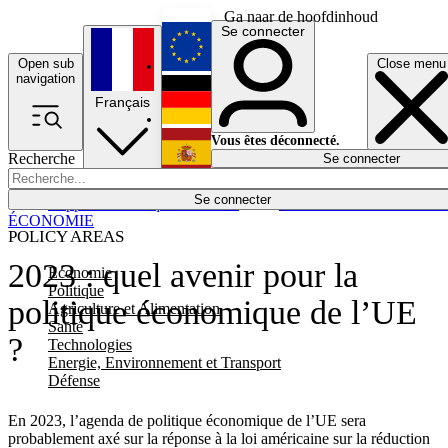
Ga naar de hoofdinhoud
Se connecter
Open sub
Close menu
English
navigation
Français
Deutsch
Vous êtes déconnecté.
Recherche
Se connecter
Español
Lumières éteintes
Se connecter
Rapporteur
Politique
Économie
Newsletters
Evénements
Em
ÉCONOMIE
POLICY AREAS
2023 : quel avenir pour la
Economie
Politique
politique économique de l’UE
Agriculture et Alimentation
Santé
?
Technologies
Energie, Environnement et Transport
Défense
En 2023, l’agenda de politique économique de l’UE sera
probablement axé sur la réponse à la loi américaine sur la réduction