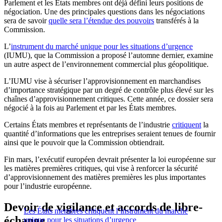
Parlement et les États membres ont déjà défini leurs positions de
négociation. Une des principales questions dans les négociations
sera de savoir
quelle sera l’étendue des pouvoirs
transférés à la
Commission.
L’
instrument du marché unique pour les situations d’urgence
(IUMU), que la Commission a proposé l’automne dernier, examine
un autre aspect de l’environnement commercial plus géopolitique.
L’IUMU vise à sécuriser l’approvisionnement en marchandises
d’importance stratégique par un degré de contrôle plus élevé sur les
chaînes d’approvisionnement critiques. Cette année, ce dossier sera
négocié à la fois au Parlement et par les États membres.
Certains États membres et représentants de l’industrie
critiquent
la
quantité d’informations que les entreprises seraient tenues de fournir
ainsi que le pouvoir que la Commission obtiendrait.
Fin mars, l’exécutif européen devrait présenter la loi européenne sur
les matières premières critiques, qui vise à renforcer la sécurité
d’approvisionnement des matières premières les plus importantes
pour l’industrie européenne.
Devoir de vigilance et accords de libre-
Les États membres critiquent l’instrument du marché
échange
unique pour les situations d’urgence