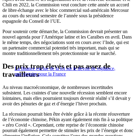
Chili en 2022, la Commission veut conclure cette année un accord
de libre-échange avec le bloc commercial sud-américain Mercosur
au cours du second semestre de l’année sous la présidence
espagnole du Conseil de l’UE.
Pour soutenir cette démarche, la Commission devrait présenter un
nouvel agenda pour l’Amérique latine et les Caraïbes en avril. Dans
le même temps, des négociations sont en cours avec l’Inde, qui est
un partenaire commercial potentiel très important, mais qui se
montre traditionnellement très protectionniste sur le marché.
Des prix trop élevés et pas assez de
La finance exclue de la loi sur le devoir de vigilance,
travailleurs
une victoire pour la France
Au niveau macroéconomique, de nombreuses incertitudes
subsistent. Les craintes d’une nouvelle récession semblent encore
lointaines, mais elles pourraient toujours devenir réalité s’il devait y
avoir des pénuries de gaz et d’énergie l’hiver prochain.
La récession pourrait bien être évitée grâce à la récente réouverture
de l’économie chinoise, Pékin ayant également mis fin à sa politique
« zéro Covid ». Cependant, cette reprise de l’économie chinoise
pourrait également permettre de stimuler les prix de l’énergie et donc
alimenter l’inflation. Cela constitue l’une des grandes questions