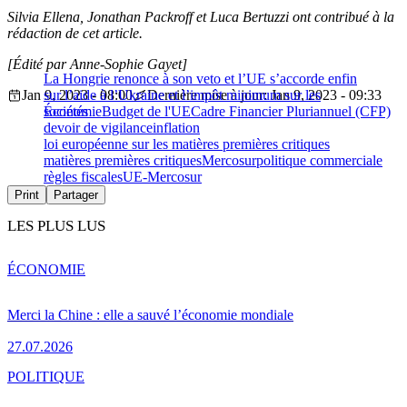
Silvia Ellena, Jonathan Packroff et Luca Bertuzzi ont contribué à la
rédaction de cet article.
[Édité par Anne-Sophie Gayet]
La Hongrie renonce à son veto et l’UE s’accorde enfin
Jan 9, 2023 - 08:00
sur l’aide à l’Ukraine et l’impôt minimum sur les
Dernière mise à jour: Jan 9, 2023 - 09:33
sociétés
Économie
Budget de l'UE
Cadre Financier Pluriannuel (CFP)
devoir de vigilance
inflation
loi européenne sur les matières premières critiques
matières premières critiques
Mercosur
politique commerciale
règles fiscales
UE-Mercosur
Print
Partager
LES PLUS LUS
ÉCONOMIE
Merci la Chine : elle a sauvé l’économie mondiale
27.07.2026
POLITIQUE