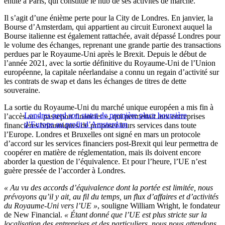
entité à Paris, qui constitue le hub de ses activités de marché.
Il s’agit d’une énième perte pour la City de Londres. En janvier, la
Bourse d’Amsterdam, qui appartient au circuit Euronext auquel la
Bourse italienne est également rattachée, avait dépassé Londres pour
le volume des échanges, reprenant une grande partie des transactions
perdues par le Royaume-Uni après le Brexit. Depuis le début de
l’année 2021, avec la sortie définitive du Royaume-Uni de l’Union
européenne, la capitale néerlandaise a connu un regain d’activité sur
les contrats de swap et dans les échanges de titres de dette
souveraine.
La sortie du Royaume-Uni du marché unique européen a mis fin à
Londres perd son statut de première place boursière
l’accès au « passeport financier », qui permettait aux entreprises
d’Europe au profit d’Amsterdam
financières britanniques de proposer leurs services dans toute
l’Europe. Londres et Bruxelles ont signé en mars un protocole
d’accord sur les services financiers post-Brexit qui leur permettra de
coopérer en matière de réglementation, mais ils doivent encore
aborder la question de l’équivalence. Et pour l’heure, l’UE n’est
guère pressée de l’accorder à Londres.
« Au vu des accords d’équivalence dont la portée est limitée, nous
prévoyons qu’il y ait, au fil du temps, un flux d’affaires et d’activités
du Royaume-Uni vers l’UE »
, souligne William Wright, le fondateur
de New Financial.
« Étant donné que l’UE est plus stricte sur la
localisation des entreprises et des particuliers, nous nous attendons