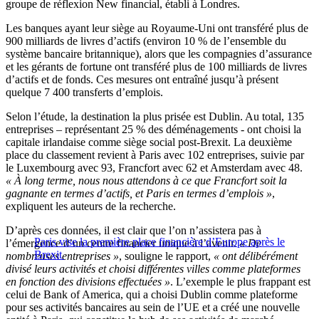
groupe de réflexion New financial, établi à Londres.
Les banques ayant leur siège au Royaume-Uni ont transféré plus de
900 milliards de livres d’actifs (environ 10 % de l’ensemble du
système bancaire britannique), alors que les compagnies d’assurance
et les gérants de fortune ont transféré plus de 100 milliards de livres
d’actifs et de fonds. Ces mesures ont entraîné jusqu’à présent
quelque 7 400 transferts d’emplois.
Selon l’étude, la destination la plus prisée est Dublin. Au total, 135
entreprises – représentant 25 % des déménagements ­- ont choisi la
capitale irlandaise comme siège social post-Brexit. La deuxième
place du classement revient à Paris avec 102 entreprises, suivie par
le Luxembourg avec 93, Francfort avec 62 et Amsterdam avec 48.
« À long terme, nous nous attendons à ce que Francfort soit la
gagnante en termes d’actifs, et Paris en termes d’emplois »
,
expliquent les auteurs de la recherche.
D’après ces données, il est clair que l’on n’assistera pas à
Paris vise la première place financière d’Europe après le
l’émergence d’un centre financier unique à l’avenir.
« De
Brexit
nombreuses entreprises »
, souligne le rapport,
« ont délibérément
divisé leurs activités et choisi différentes villes comme plateformes
en fonction des divisions effectuées »
. L’exemple le plus frappant est
celui de Bank of America, qui a choisi Dublin comme plateforme
pour ses activités bancaires au sein de l’UE et a créé une nouvelle