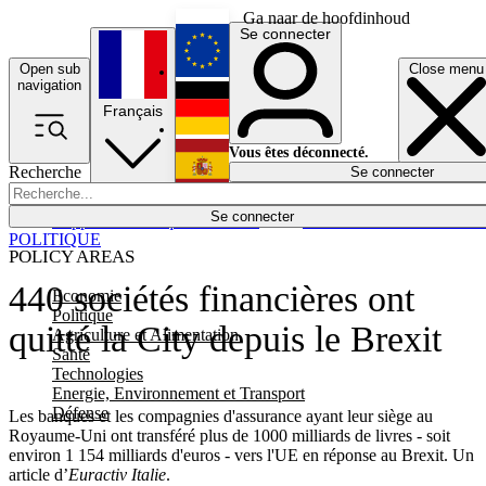
Ga naar de hoofdinhoud
Se connecter
Open sub
Close menu
English
navigation
Français
Deutsch
Vous êtes déconnecté.
Recherche
Se connecter
Español
Lumières éteintes
Se connecter
Rapporteur
Politique
Économie
Newsletters
Evénements
Em
POLITIQUE
POLICY AREAS
440 sociétés financières ont
Economie
Politique
quitté la City depuis le Brexit
Agriculture et Alimentation
Santé
Technologies
Energie, Environnement et Transport
Défense
Les banques et les compagnies d'assurance ayant leur siège au
Royaume-Uni ont transféré plus de 1000 milliards de livres - soit
environ 1 154 milliards d'euros - vers l'UE en réponse au Brexit. Un
article d’
Euractiv Italie
.