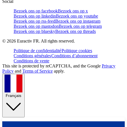
Social
Bezoek ons op facebook
Bezoek ons op x
Bezoek ons op linkedin
Bezoek ons op youtube
Bezoek ons op rss-feed
Bezoek ons op instagram
Bezoek ons op mastodon
Bezoek ons op telegram
Bezoek ons op bluesky
Bezoek ons op threads
©
2026
Euractiv FR. All rights reserved.
Politique de confidentialité
Politique cookies
Conditions générales
Conditions d’abonnement
Conditions de vente
This site is protected by reCAPTCHA, and the Google
Privacy
Policy
and
Terms of Service
apply.
Français