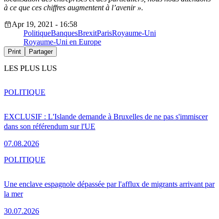
à ce que ces chiffres augmentent à l’avenir ».
Apr 19, 2021 - 16:58
Politique
Banques
Brexit
Paris
Royaume-Uni
Royaume-Uni en Europe
Print
Partager
LES PLUS LUS
POLITIQUE
EXCLUSIF : L'Islande demande à Bruxelles de ne pas s'immiscer
dans son référendum sur l'UE
07.08.2026
POLITIQUE
Une enclave espagnole dépassée par l'afflux de migrants arrivant par
la mer
30.07.2026