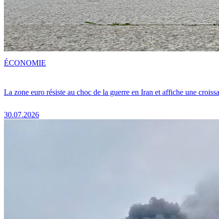
ÉCONOMIE
La zone euro résiste au choc de la guerre en Iran et affiche une crois
30.07.2026