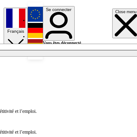
Se connecter
Close menu
English
Français
Deutsch
Vous êtes déconnecté.
Se connecter
Español
Lumières éteintes
itivité et l’emploi.
itivité et l’emploi.