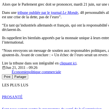
Alors que le Parlement grec doit se prononcer, mardi 21 juin, sur une n
Dans une
tribune publiée par le journal
Le Monde
, 48 personnalités a
est une crise de la dette, pas de l’euro”.
“En tant qu’industriels allemands et français, qui ont la responsabilité
déclarent-ils.
Ils rappellent les bienfaits apportés par la monnaie unique à leurs ent
l’international.
“Nous envoyons un message de soutien aux responsables politiques, afin
ajoutent-ils. Avant de conclure : « Un échec de l’euro serait un revers
Lire la tribune dans son intégralité en
cliquant ici
.
Jun 21, 2011 - 09:26
Économie
politique commerciale
Print
Partager
LES PLUS LUS
PRO
SANTÉ