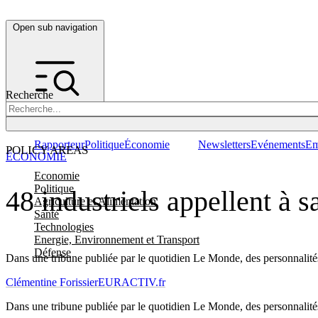
Open sub navigation
Recherche
Rapporteur
Politique
Économie
Newsletters
Evénements
Em
POLICY AREAS
ÉCONOMIE
Economie
Politique
48 industriels appellent à s
Agriculture et Alimentation
Santé
Technologies
Energie, Environnement et Transport
Défense
Dans une tribune publiée par le quotidien Le Monde, des personnalités f
Clémentine Forissier
EURACTIV.fr
Dans une tribune publiée par le quotidien Le Monde, des personnalités f