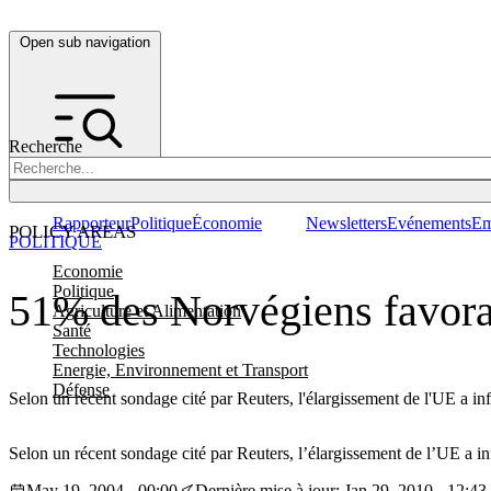
Open sub navigation
Recherche
Rapporteur
Politique
Économie
Newsletters
Evénements
Em
POLICY AREAS
POLITIQUE
Economie
Politique
51% des Norvégiens favorab
Agriculture et Alimentation
Santé
Technologies
Energie, Environnement et Transport
Défense
Selon un récent sondage cité par Reuters, l'élargissement de l'UE a in
Selon un récent sondage cité par Reuters, l’élargissement de l’UE a i
May 19, 2004 - 00:00
Dernière mise à jour: Jan 29, 2010 - 12:43