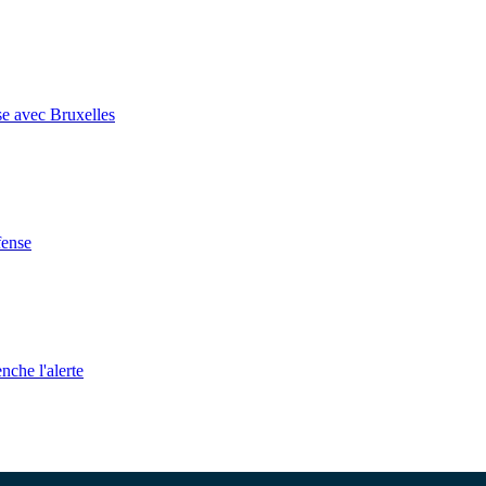
se avec Bruxelles
fense
nche l'alerte