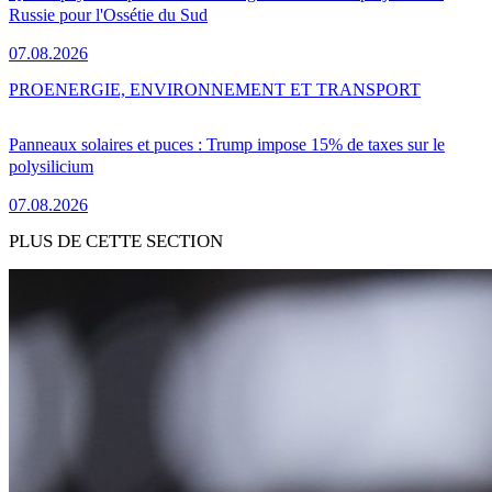
Russie pour l'Ossétie du Sud
07.08.2026
PRO
ENERGIE, ENVIRONNEMENT ET TRANSPORT
Panneaux solaires et puces : Trump impose 15% de taxes sur le
polysilicium
07.08.2026
PLUS DE CETTE SECTION