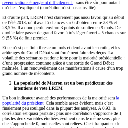
revendications émergeant difficilement
– sans être sûr pour autant
qu’elles l’expliquent (corrélation n’est pas causalité).
Et d’autre part, LREM n’est clairement pas aussi favori qu’au début
de l’été 2018, où il avait 5 chances sur 6 d’obtenir entre 23 % et
28,5 %. Il a donc perdu environ 3 points de soutien en 9 mois. De
quoi le faire passer de grand favori à très léger favori – 5 chances sur
9 (55 %) de finir premier.
Et ce n’est pas fini : il reste un mois et demi avant le scrutin, et les
arbitrages du Grand Débat vont forcément faire des déçus. La
volatilité des scénarios est donc forte pour la majorité présidentielle :
d’une progression continue grâce à une sortie de Grand Débat
maîtrisée, à un renouvellement des manifestations à cause d’un trop
grand nombre de mécontents.
La popularité de Macron est un bon prédicteur des
intentions de vote LREM
Un bon indicateur avancé des performances de la majorité sera
la
popularité du président
. Cela semble assez évident, mais c’est
finalement peu souligné dans la plupart des analyses. A 0,93, la
corrélation est quasi-parfaite : plus une corrélation s’approche de 1,
plus les deux variables étudiées évoluent dans le même sens ; plus
elle s’approche de 0, moins elles sont reliées. C’est frappant sur le