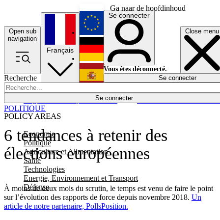
Ga naar de hoofdinhoud
Se connecter
Open sub
Close menu
English
navigation
Français
Deutsch
Vous êtes déconnecté.
Recherche
Se connecter
Español
Lumières éteintes
Se connecter
Rapporteur
Politique
Économie
Newsletters
Evénements
Em
POLITIQUE
POLICY AREAS
6 tendances à retenir des
Economie
Politique
élections européennes
Agriculture et Alimentation
Santé
Technologies
Energie, Environnement et Transport
Défense
À moins de deux mois du scrutin, le temps est venu de faire le point
sur l’évolution des rapports de force depuis novembre 2018.
Un
article de notre partenaire, PollsPosition.