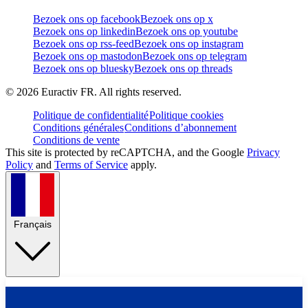
Bezoek ons op facebook
Bezoek ons op x
Bezoek ons op linkedin
Bezoek ons op youtube
Bezoek ons op rss-feed
Bezoek ons op instagram
Bezoek ons op mastodon
Bezoek ons op telegram
Bezoek ons op bluesky
Bezoek ons op threads
©
2026
Euractiv FR. All rights reserved.
Politique de confidentialité
Politique cookies
Conditions générales
Conditions d’abonnement
Conditions de vente
This site is protected by reCAPTCHA, and the Google
Privacy
Policy
and
Terms of Service
apply.
Français