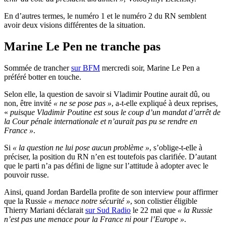
En d’autres termes, le numéro 1 et le numéro 2 du RN semblent
avoir deux visions différentes de la situation.
Marine Le Pen ne tranche pas
Sommée de trancher
sur BFM
mercredi soir, Marine Le Pen a
préféré botter en touche.
Selon elle, la question de savoir si Vladimir Poutine aurait dû, ou
non, être invité
« ne se pose pas »
, a-t-elle expliqué à deux reprises,
«
puisque Vladimir Poutine est sous le coup d’un mandat d’arrêt de
la Cour pénale internationale et n’aurait pas pu se rendre en
France »
.
Si
« la question ne lui pose aucun problème »
, s’oblige-t-elle à
préciser, la position du RN n’en est toutefois pas clarifiée. D’autant
que le parti n’a pas défini de ligne sur l’attitude à adopter avec le
pouvoir russe.
Ainsi, quand Jordan Bardella profite de son interview pour affirmer
que la Russie
« menace notre sécurité »
, son colistier éligible
Thierry Mariani déclarait
sur Sud Radio
le 22 mai que
« la Russie
n’est pas une menace pour la France ni pour l’Europe »
.