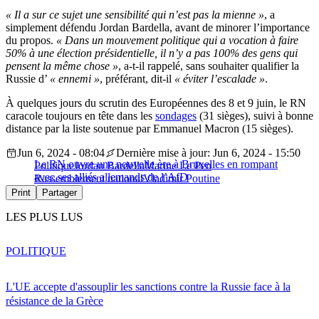
« Il a sur ce sujet une sensibilité qui n’est pas la mienne »
, a
simplement défendu Jordan Bardella, avant de minorer l’importance
du propos.
« Dans un mouvement politique qui a vocation à faire
50% à une élection présidentielle, il n’y a pas 100% des gens qui
pensent la même chose »
, a-t-il rappelé, sans souhaiter qualifier la
Russie d’
« ennemi »
, préférant, dit-il
« éviter l’escalade »
.
À quelques jours du scrutin des Européennes des 8 et 9 juin, le RN
caracole toujours en tête dans les
sondages
(31 sièges), suivi à bonne
distance par la liste soutenue par Emmanuel Macron (15 sièges).
Jun 6, 2024 - 08:04
Dernière mise à jour: Jun 6, 2024 - 15:50
Le RN ouvre une nouvelle ère à Bruxelles en rompant
Politique
Jordan Bardella
Marine Le Pen
avec ses alliés allemands de l’AfD
Rassemblement national
Vladimir Poutine
Print
Partager
LES PLUS LUS
POLITIQUE
L'UE accepte d'assouplir les sanctions contre la Russie face à la
résistance de la Grèce