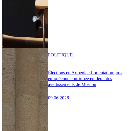
POLITIQUE
Élections en Arménie : l’orientation pro-
européenne confirmée en dépit des
avertissements de Moscou
09.06.2026