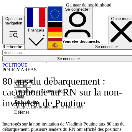
Ga naar de hoofdinhoud
Se connecter
Open sub
Close menu
English
navigation
Français
Deutsch
Vous êtes déconnecté.
Recherche
Se connecter
Español
Lumières éteintes
Se connecter
Rapporteur
Politique
Économie
Newsletters
Evénements
Em
POLITIQUE
POLICY AREAS
80 ans du débarquement :
Economie
Politique
cacophonie au RN sur la non-
Agriculture et Alimentation
Santé
invitation de Poutine
Technologies
Energie, Environnement et Transport
Défense
Interrogés sur la non invitation de Vladimir Poutine aux 80 ans du
débarquement, plusieurs leaders du RN ont affiché des positions