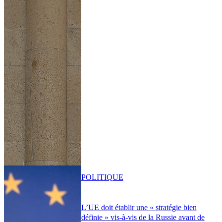
POLITIQUE
L’UE doit établir une « stratégie bien
définie » vis-à-vis de la Russie avant de