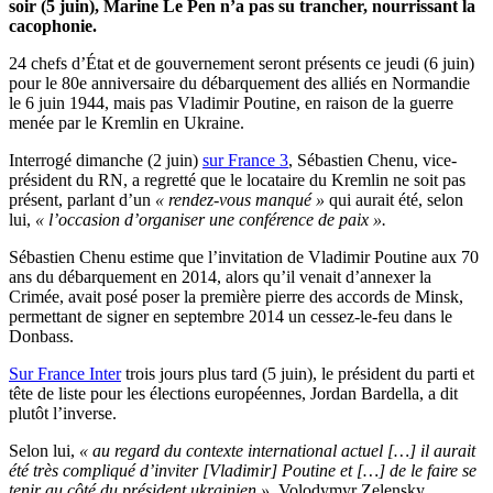
soir (5 juin), Marine Le Pen n’a pas su trancher, nourrissant la
cacophonie.
24 chefs d’État et de gouvernement seront présents ce jeudi (6 juin)
pour le 80e anniversaire du débarquement des alliés en Normandie
le 6 juin 1944, mais pas Vladimir Poutine, en raison de la guerre
menée par le Kremlin en Ukraine.
Interrogé dimanche (2 juin)
sur France 3
, Sébastien Chenu, vice-
président du RN, a regretté que le locataire du Kremlin ne soit pas
présent, parlant d’un
« rendez-vous manqué »
qui aurait été, selon
lui,
« l’occasion d’organiser une conférence de paix ».
Sébastien Chenu estime que l’invitation de Vladimir Poutine aux 70
ans du débarquement en 2014, alors qu’il venait d’annexer la
Crimée, avait posé poser la première pierre des accords de Minsk,
permettant de signer en septembre 2014 un cessez-le-feu dans le
Donbass.
Sur France Inter
trois jours plus tard (5 juin), le président du parti et
tête de liste pour les élections européennes, Jordan Bardella, a dit
plutôt l’inverse.
Selon lui,
« au regard du contexte international actuel […] il aurait
été très compliqué d’inviter [Vladimir] Poutine et […] de le faire se
tenir au côté du président ukrainien »
, Volodymyr Zelensky.