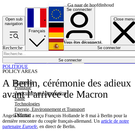
Ga naar de hoofdinhoud
Se connecter
Open sub
Close menu
English
navigation
Français
Deutsch
Vous êtes déconnecté.
Recherche
Se connecter
Español
Lumières éteintes
Se connecter
Rapporteur
Politique
Économie
Newsletters
Evénements
Em
POLITIQUE
POLICY AREAS
A Berlin, cérémonie des adieux
Economie
Politique
avant l’arrivée de Macron
Agriculture et Alimentation
Santé
Technologies
Energie, Environnement et Transport
Défense
Angela Merkel a reçu François Hollande le 8 mai à Berlin pour la
dernière rencontre du couple français-allemand. Un
article de notre
partenaire
Euroefe
, en direct de Berlin.