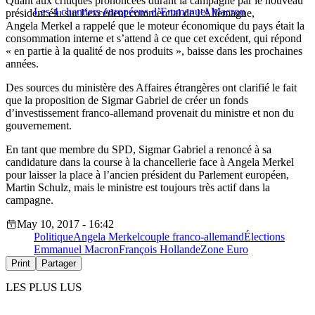
Quant aux critiques prononcées durant la campagne par le nouveau
Les 4 chantiers européens d’Emmanuel Macron
président élu sur l’excédent commercial de l’Allemagne,
Angela Merkel a rappelé que le moteur économique du pays était la
consommation interne et s’attend à ce que cet excédent, qui répond
« en partie à la qualité de nos produits », baisse dans les prochaines
années.
Des sources du ministère des Affaires étrangères ont clarifié le fait
que la proposition de Sigmar Gabriel de créer un fonds
d’investissement franco-allemand provenait du ministre et non du
gouvernement.
En tant que membre du SPD, Sigmar Gabriel a renoncé à sa
candidature dans la course à la chancellerie face à Angela Merkel
pour laisser la place à l’ancien président du Parlement européen,
Martin Schulz, mais le ministre est toujours très actif dans la
campagne.
May 10, 2017 - 16:42
Politique
Angela Merkel
couple franco-allemand
Élections
Emmanuel Macron
François Hollande
Zone Euro
Print
Partager
LES PLUS LUS