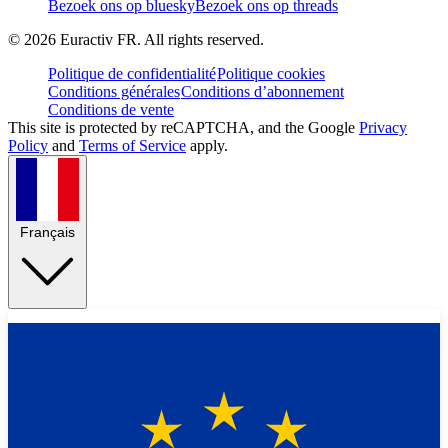
Bezoek ons op bluesky
Bezoek ons op threads
©
2026
Euractiv FR. All rights reserved.
Politique de confidentialité
Politique cookies
Conditions générales
Conditions d’abonnement
Conditions de vente
This site is protected by reCAPTCHA, and the Google
Privacy
Policy
and
Terms of Service
apply.
Français