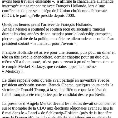
avons bien travaillé ensemble », a affirmé la chancelière allemande,
interrogée sur sa rencontre avec François Hollande, lors d’une
conférence de presse au siège de l’Union chrétienne-démocrate
(CDU), le parti qu’elle préside depuis 2000.
Quelques heures avant l’arrivée de François Hollande,
Angela Merkel a souligné le soutien reçu du socialiste français
durant les cinq années de son mandat pour le leadership européen,
pierre angulaire de la politique extérieure allemande et a souhaité au
président sortant « le meilleur pour l’avenir ».
François Hollande est arrivé pour une réunion, puis pour un dîner en
tête en tête avec la chancelière, dernier chapitre pour un duo qui,
même s’il a fonctionné, n’est pas parvenu à prendre forme comme
le couple Merkel-Sarkozy, que certains appelaient même
« Merkozy ».
Le dîner rappelle celui qu’elle avait partagé en novembre avec le
président américain sortant, Barack Obama, quelques jours après la
victoire de Donald Trump, à la seule différence que la relève de
l’allié français a été remportée par le candidat désiré par Berlin.
La présence d’Angela Merkel devant les médias devait se concentrer
sur le triomphe de la CDU aux élections régionales ayant eu lieu le
8 mai dans le « Land » de Schleswig-Holstein (près de la frontière
avec le Danemark), mais la majorité des questions ont porté sur le