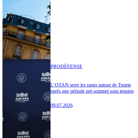
PRO
DÉFENSE
L’OTAN serre les rangs autour de Trump
après une période pré-sommet sous tension
09.07.2026