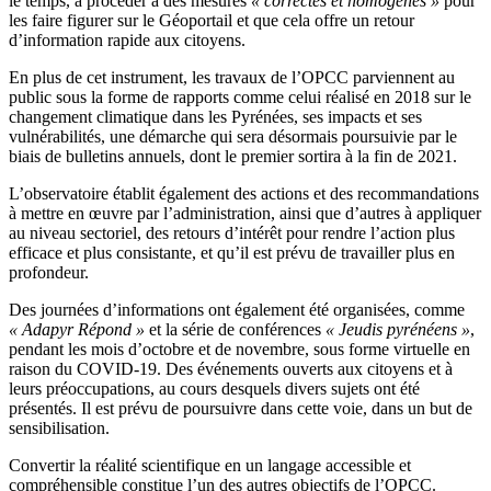
le temps, à procéder à des mesures
« correctes et homogènes »
pour
les faire figurer sur le Géoportail et que cela offre un retour
d’information rapide aux citoyens.
En plus de cet instrument, les travaux de l’OPCC parviennent au
public sous la forme de rapports comme celui réalisé en 2018 sur le
changement climatique dans les Pyrénées, ses impacts et ses
vulnérabilités, une démarche qui sera désormais poursuivie par le
biais de bulletins annuels, dont le premier sortira à la fin de 2021.
L’observatoire établit également des actions et des recommandations
à mettre en œuvre par l’administration, ainsi que d’autres à appliquer
au niveau sectoriel, des retours d’intérêt pour rendre l’action plus
efficace et plus consistante, et qu’il est prévu de travailler plus en
profondeur.
Des journées d’informations ont également été organisées, comme
« Adapyr Répond »
et la série de conférences
« Jeudis pyrénéens »
,
pendant les mois d’octobre et de novembre, sous forme virtuelle en
raison du COVID-19. Des événements ouverts aux citoyens et à
leurs préoccupations, au cours desquels divers sujets ont été
présentés. Il est prévu de poursuivre dans cette voie, dans un but de
sensibilisation.
Convertir la réalité scientifique en un langage accessible et
compréhensible constitue l’un des autres objectifs de l’OPCC.