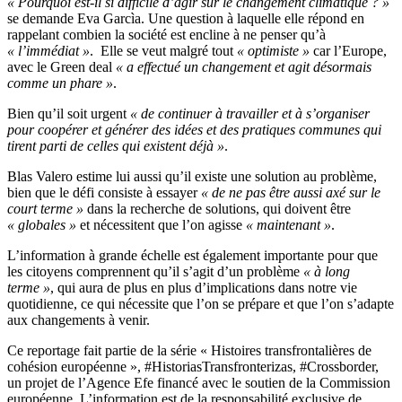
« Pourquoi est-il si difficile d’agir sur le changement climatique ? »
se demande Eva Garcìa. Une question à laquelle elle répond en
rappelant combien la société est encline à ne penser qu’à
« l’immédiat »
. Elle se veut malgré tout
« optimiste »
car l’Europe,
avec le Green deal
« a effectué un changement et agit désormais
comme un phare »
.
Bien qu’il soit urgent
« de continuer à travailler et à s’organiser
pour coopérer et générer des idées et des pratiques communes qui
tirent parti de celles qui existent déjà »
.
Blas Valero estime lui aussi qu’il existe une solution au problème,
bien que le défi consiste à essayer
« de ne pas être aussi axé sur le
court terme »
dans la recherche de solutions, qui doivent être
« globales »
et nécessitent que l’on agisse
« maintenant »
.
L’information à grande échelle est également importante pour que
les citoyens comprennent qu’il s’agit d’un problème
« à long
terme »
, qui aura de plus en plus d’implications dans notre vie
quotidienne, ce qui nécessite que l’on se prépare et que l’on s’adapte
aux changements à venir.
Ce reportage fait partie de la série « Histoires transfrontalières de
cohésion européenne », #HistoriasTransfronterizas, #Crossborder,
un projet de l’Agence Efe financé avec le soutien de la Commission
européenne. L’information est de la responsabilité exclusive de