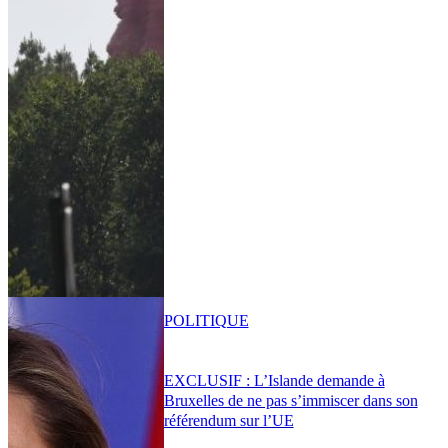
POLITIQUE
EXCLUSIF : L’Islande demande à
Bruxelles de ne pas s’immiscer dans son
référendum sur l’UE