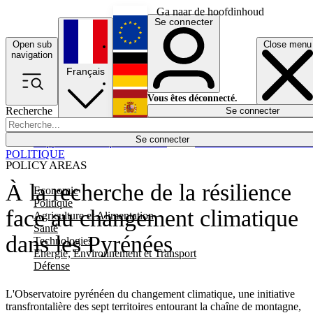
Ga naar de hoofdinhoud
Se connecter
Open sub
Close menu
English
navigation
Français
Deutsch
Vous êtes déconnecté.
Recherche
Se connecter
Español
Lumières éteintes
Se connecter
Rapporteur
Politique
Économie
Newsletters
Evénements
Em
POLITIQUE
POLICY AREAS
À la recherche de la résilience
Economie
Politique
face au changement climatique
Agriculture et Alimentation
Santé
dans les Pyrénées
Technologies
Energie, Environnement et Transport
Défense
L'Observatoire pyrénéen du changement climatique, une initiative
transfrontalière des sept territoires entourant la chaîne de montagne,