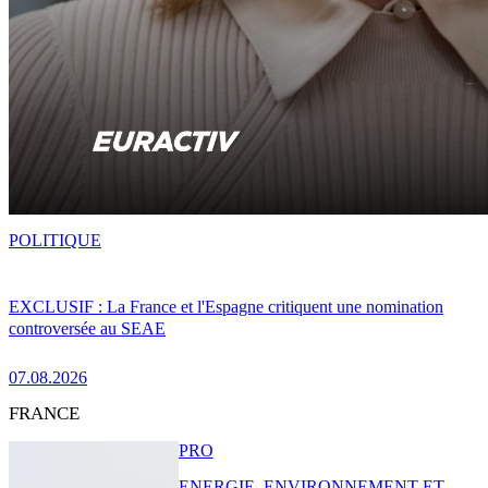
POLITIQUE
EXCLUSIF : La France et l'Espagne critiquent une nomination
controversée au SEAE
07.08.2026
FRANCE
PRO
ENERGIE, ENVIRONNEMENT ET