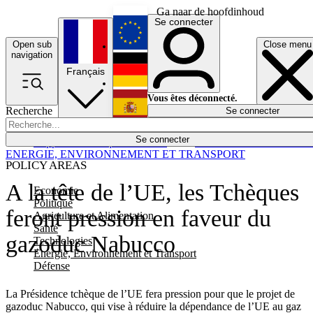
Ga naar de hoofdinhoud
Se connecter
Open sub
Close menu
English
navigation
Français
Deutsch
Vous êtes déconnecté.
Recherche
Se connecter
Español
Lumières éteintes
Se connecter
Rapporteur
Politique
Économie
Newsletters
Evénements
Em
ENERGIE, ENVIRONNEMENT ET TRANSPORT
POLICY AREAS
A la tête de l’UE, les Tchèques
Economie
Politique
feront pression en faveur du
Agriculture et Alimentation
Santé
gazoduc Nabucco
Technologies
Energie, Environnement et Transport
Défense
La Présidence tchèque de l’UE fera pression pour que le projet de
gazoduc Nabucco, qui vise à réduire la dépendance de l’UE au gaz