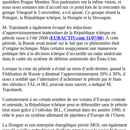
quotidien Prague Monitor. Nos partenaires ont la même vision, et
nous nous sommes mis d’accord sur ce point lors de la rencontre du
groupe Visegrad le 5 novembre, a-t-il ajouté. Ce groupe réunit la
Pologne, la République tchèque, la Hongrie et la Slovaquie.
M. Topolanek a également évoqué les réductions
d’approvisionnement inattendues de la République tchèque en
pétrole russe à l’été 2008 (
EURACTIV.com 31/07/08
). A cette
période, la Russie avait insisté sur le fait que ce phénomène était
d’origine technique. Mais certains soupçonnent une manœuvre
politique liée à la décision tchèque d’accueillir un radar américain
dans le cadre du système de défense antimissile des États-Unis.
Lorsque la crise du pétrole a éclaté au mois d’août dernier, quand la
Fédération de Russie a diminué l’approvisionnement 20% à 30%, il
nous a semblé que l’alternative d’acheminer le pétrole par le biais
des oléoducs TAL et IKL pouvait nous sauver, a indiqué M.
Topolanek.
Contrairement à un certain nombre de ses voisins d’Europe centrale
et orientale, la République tchèque peut se débrouiller sans le pétrole
brut russe grâce à l’oléoduc IKL. Construit dans les années 1990, il
relie le pays au système allemand de pipelines d’Europe de l’Ouest.
La Hongrie et son entreprise énergétique privée MOL ont également