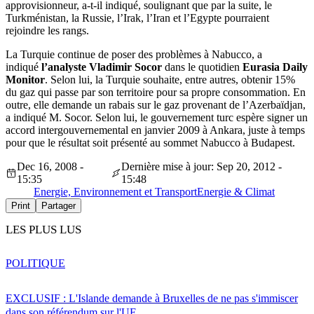
approvisionneur, a-t-il indiqué, soulignant que par la suite, le
Turkménistan, la Russie, l’Irak, l’Iran et l’Egypte pourraient
rejoindre les rangs.
La Turquie continue de poser des problèmes à Nabucco, a
indiqué
l’analyste Vladimir Socor
dans le quotidien
Eurasia Daily
Monitor
. Selon lui, la Turquie souhaite, entre autres, obtenir 15%
du gaz qui passe par son territoire pour sa propre consommation. En
outre, elle demande un rabais sur le gaz provenant de l’Azerbaïdjan,
a indiqué M. Socor. Selon lui, le gouvernement turc espère signer un
accord intergouvernemental en janvier 2009 à Ankara, juste à temps
pour que le résultat soit présenté au sommet Nabucco à Budapest.
Dec 16, 2008 -
Dernière mise à jour: Sep 20, 2012 -
15:35
15:48
Energie, Environnement et Transport
Energie & Climat
Print
Partager
LES PLUS LUS
POLITIQUE
EXCLUSIF : L'Islande demande à Bruxelles de ne pas s'immiscer
dans son référendum sur l'UE