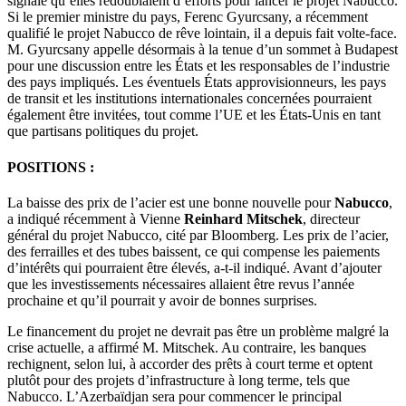
signalé qu’elles redoublaient d’efforts pour lancer le projet Nabucco.
Si le premier ministre du pays, Ferenc Gyurcsany, a récemment
qualifié le projet Nabucco de rêve lointain, il a depuis fait volte-face.
M. Gyurcsany appelle désormais à la tenue d’un sommet à Budapest
pour une discussion entre les États et les responsables de l’industrie
des pays impliqués. Les éventuels États approvisionneurs, les pays
de transit et les institutions internationales concernées pourraient
également être invitées, tout comme l’UE et les États-Unis en tant
que partisans politiques du projet.
POSITIONS :
La baisse des prix de l’acier est une bonne nouvelle pour
Nabucco
,
a indiqué récemment à Vienne
Reinhard Mitschek
, directeur
général du projet Nabucco, cité par Bloomberg. Les prix de l’acier,
des ferrailles et des tubes baissent, ce qui compense les paiements
d’intérêts qui pourraient être élevés, a-t-il indiqué. Avant d’ajouter
que les investissements nécessaires allaient être revus l’année
prochaine et qu’il pourrait y avoir de bonnes surprises.
Le financement du projet ne devrait pas être un problème malgré la
crise actuelle, a affirmé M. Mitschek. Au contraire, les banques
rechignent, selon lui, à accorder des prêts à court terme et optent
plutôt pour des projets d’infrastructure à long terme, tels que
Nabucco. L’Azerbaïdjan sera pour commencer le principal