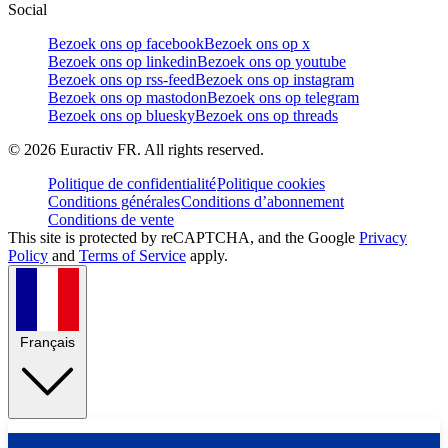
Social
Bezoek ons op facebook
Bezoek ons op x
Bezoek ons op linkedin
Bezoek ons op youtube
Bezoek ons op rss-feed
Bezoek ons op instagram
Bezoek ons op mastodon
Bezoek ons op telegram
Bezoek ons op bluesky
Bezoek ons op threads
©
2026
Euractiv FR. All rights reserved.
Politique de confidentialité
Politique cookies
Conditions générales
Conditions d’abonnement
Conditions de vente
This site is protected by reCAPTCHA, and the Google
Privacy
Policy
and
Terms of Service
apply.
Français