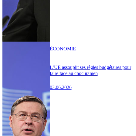
ÉCONOMIE
L’UE assouplit ses règles budgétaires pour
faire face au choc iranien
03.06.2026