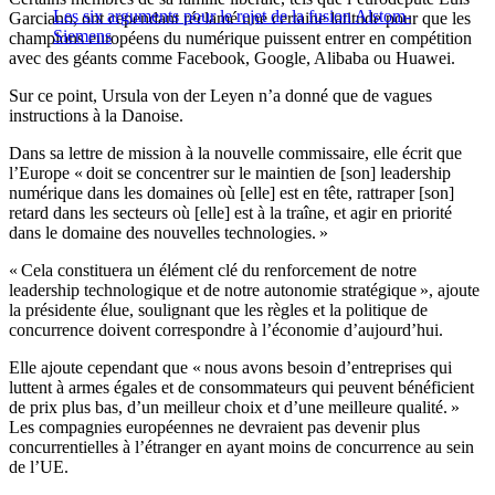
Les six arguments pour le rejet de la fusion Alstom-
Garciano, ont cependant réclamé une certaine latitude pour que les
Siemens
champions européens du numérique puissent entrer en compétition
avec des géants comme Facebook, Google, Alibaba ou Huawei.
Sur ce point, Ursula von der Leyen n’a donné que de vagues
instructions à la Danoise.
Dans sa lettre de mission à la nouvelle commissaire, elle écrit que
l’Europe « doit se concentrer sur le maintien de [son] leadership
numérique dans les domaines où [elle] est en tête, rattraper [son]
retard dans les secteurs où [elle] est à la traîne, et agir en priorité
dans le domaine des nouvelles technologies. »
« Cela constituera un élément clé du renforcement de notre
leadership technologique et de notre autonomie stratégique », ajoute
la présidente élue, soulignant que les règles et la politique de
concurrence doivent correspondre à l’économie d’aujourd’hui.
Elle ajoute cependant que « nous avons besoin d’entreprises qui
luttent à armes égales et de consommateurs qui peuvent bénéficient
de prix plus bas, d’un meilleur choix et d’une meilleure qualité. »
Les compagnies européennes ne devraient pas devenir plus
concurrentielles à l’étranger en ayant moins de concurrence au sein
de l’UE.