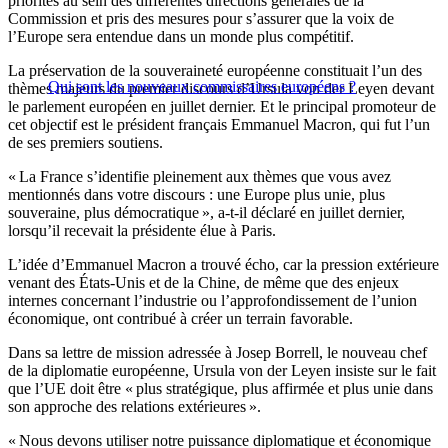
priorités au sein des différentes directions générales de la
Commission et pris des mesures pour s’assurer que la voix de
l’Europe sera entendue dans un monde plus compétitif.
La préservation de la souveraineté européenne constituait l’un des
Qui sont les nouveaux commissaires européens ?
thèmes majeurs du premier discours d’Ursula von der Leyen devant
le parlement européen en juillet dernier. Et le principal promoteur de
cet objectif est le président français Emmanuel Macron, qui fut l’un
de ses premiers soutiens.
« La France s’identifie pleinement aux thèmes que vous avez
mentionnés dans votre discours : une Europe plus unie, plus
souveraine, plus démocratique », a-t-il déclaré en juillet dernier,
lorsqu’il recevait la présidente élue à Paris.
L’idée d’Emmanuel Macron a trouvé écho, car la pression extérieure
venant des États-Unis et de la Chine, de même que des enjeux
internes concernant l’industrie ou l’approfondissement de l’union
économique, ont contribué à créer un terrain favorable.
Dans sa lettre de mission adressée à Josep Borrell, le nouveau chef
de la diplomatie européenne, Ursula von der Leyen insiste sur le fait
que l’UE doit être « plus stratégique, plus affirmée et plus unie dans
son approche des relations extérieures ».
« Nous devons utiliser notre puissance diplomatique et économique