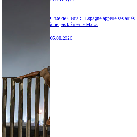
Crise de Ceuta : l’Espagne appelle ses alliés
à ne pas blâmer le Maroc
05.08.2026