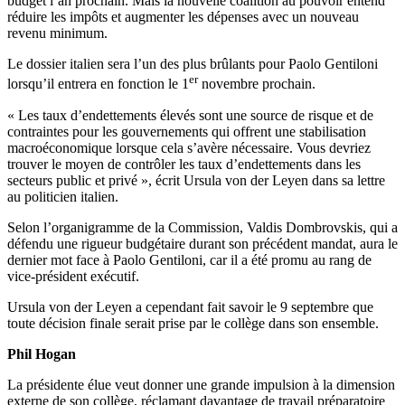
budget l’an prochain. Mais la nouvelle coalition au pouvoir entend
réduire les impôts et augmenter les dépenses avec un nouveau
revenu minimum.
Le dossier italien sera l’un des plus brûlants pour Paolo Gentiloni
er
lorsqu’il entrera en fonction le 1
novembre prochain.
« Les taux d’endettements élevés sont une source de risque et de
contraintes pour les gouvernements qui offrent une stabilisation
macroéconomique lorsque cela s’avère nécessaire. Vous devriez
trouver le moyen de contrôler les taux d’endettements dans les
secteurs public et privé », écrit Ursula von der Leyen dans sa lettre
au politicien italien.
Selon l’organigramme de la Commission, Valdis Dombrovskis, qui a
défendu une rigueur budgétaire durant son précédent mandat, aura le
dernier mot face à Paolo Gentiloni, car il a été promu au rang de
vice-président exécutif.
Ursula von der Leyen a cependant fait savoir le 9 septembre que
toute décision finale serait prise par le collège dans son ensemble.
Phil Hogan
La présidente élue veut donner une grande impulsion à la dimension
externe de son collège, réclamant davantage de travail préparatoire