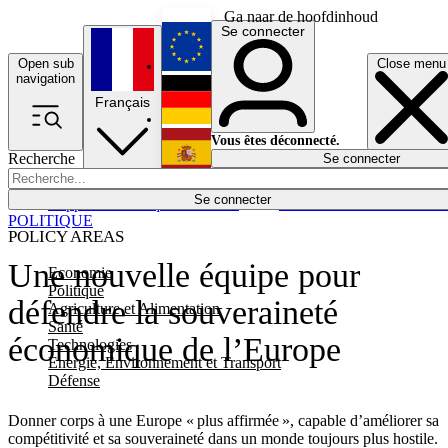
Ga naar de hoofdinhoud
Se connecter
Open sub
Close menu
English
navigation
Français
Deutsch
Vous êtes déconnecté.
Recherche
Se connecter
Español
Lumières éteintes
Se connecter
Rapporteur
Politique
Économie
Newsletters
Evénements
Em
POLITIQUE
POLICY AREAS
Une nouvelle équipe pour
Economie
Politique
défendre la souveraineté
Agriculture et Alimentation
Santé
économique de l’Europe
Technologies
Energie, Environnement et Transport
Défense
Donner corps à une Europe « plus affirmée », capable d’améliorer sa
compétitivité et sa souveraineté dans un monde toujours plus hostile.