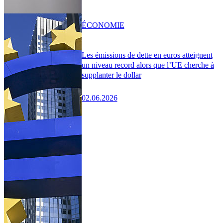
ÉCONOMIE
Les émissions de dette en euros atteignent
un niveau record alors que l’UE cherche à
supplanter le dollar
02.06.2026