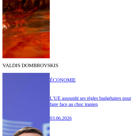
VALDIS DOMBROVSKIS
ÉCONOMIE
L’UE assouplit ses règles budgétaires pour
faire face au choc iranien
03.06.2026