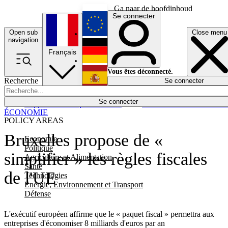
Ga naar de hoofdinhoud
Se connecter
Open sub
Close menu
English
navigation
Français
Deutsch
Vous êtes déconnecté.
Recherche
Se connecter
Español
Lumières éteintes
Se connecter
Rapporteur
Politique
Économie
Newsletters
Evénements
Em
ÉCONOMIE
POLICY AREAS
Bruxelles propose de «
Economie
Politique
simplifier » les règles fiscales
Agriculture et Alimentation
Santé
de l'UE
Technologies
Energie, Environnement et Transport
Défense
L'exécutif européen affirme que le « paquet fiscal » permettra aux
entreprises d'économiser 8 milliards d'euros par an