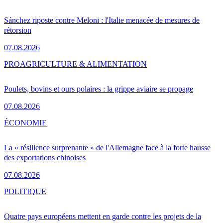
Sánchez riposte contre Meloni : l'Italie menacée de mesures de
rétorsion
07.08.2026
PRO
AGRICULTURE & ALIMENTATION
Poulets, bovins et ours polaires : la grippe aviaire se propage
07.08.2026
ÉCONOMIE
La « résilience surprenante » de l'Allemagne face à la forte hausse
des exportations chinoises
07.08.2026
POLITIQUE
Quatre pays européens mettent en garde contre les projets de la