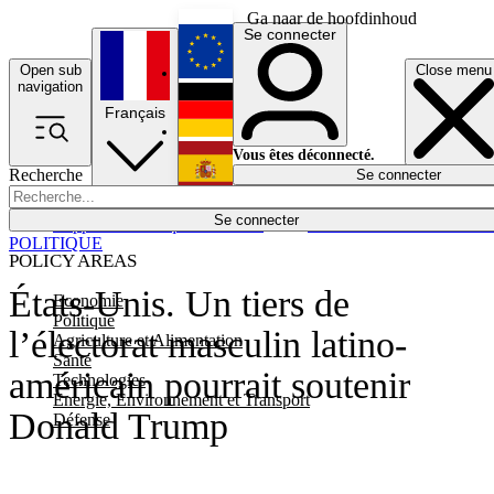
Ga naar de hoofdinhoud
Se connecter
Open sub
Close menu
English
navigation
Français
Deutsch
Vous êtes déconnecté.
Recherche
Se connecter
Español
Lumières éteintes
Se connecter
Rapporteur
Politique
Économie
Newsletters
Evénements
Em
POLITIQUE
POLICY AREAS
États-Unis. Un tiers de
Economie
Politique
l’électorat masculin latino-
Agriculture et Alimentation
Santé
américain pourrait soutenir
Technologies
Energie, Environnement et Transport
Donald Trump
Défense