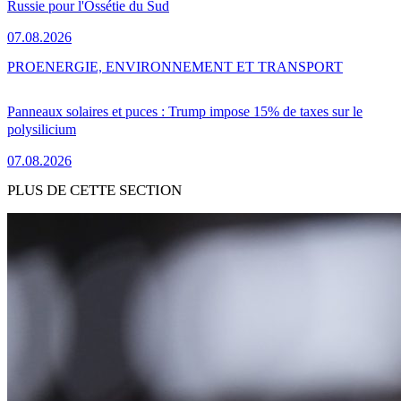
Russie pour l'Ossétie du Sud
07.08.2026
PRO
ENERGIE, ENVIRONNEMENT ET TRANSPORT
Panneaux solaires et puces : Trump impose 15% de taxes sur le
polysilicium
07.08.2026
PLUS DE CETTE SECTION