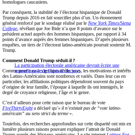
homologues caucasiens.
Par conséquent, la stabilité de l’électorat hispanique de Donald
Trump depuis 2016 en fait sourciller plus d’un. Un étonnement
général renforcé par le sondage réalisé par le
New York Times/Siena
College
, révélant que Joe Bide n’a que 8 points d’avance sur le
président actuel auprès des hommes hispaniques, par rapport à 34
points d’avance auprès des femmes hispaniques. D’après plusieurs
enquêtes, un tiers de l’électorat latino-américain pourrait soutenir M.
Trump.
Comment Donald Trump séduit-il ?
La participation électorale américaine devrait écrire une
Comme pour tous les groupes d’électeurs, les motivations et intérêts
nouvelle page de l’histoire du pays
des Latino-Américains sont nombreux et variés. Dans leur cas en
particulier, les affiliations politiques dépendront souvent du pays
d’origine de leur famille, l’époque à laquelle ils ont immigrés, le
degré de croyance religieuse, l’âge et le genre.
C’est d’ailleurs pour cette raison que le bureau de vote
FiveThirtyEight
a déclaré qu
’« il n’existait pas de “vote latino-
américain” au sens strict du terme
».
Toutefois, des recherches approfondies sur cette disparité ont mis en
lumière plusieurs raisons pouvant expliquer l’attrait de Donald
Trump auprès des Hispano-américains. Le site internet
Latinos For