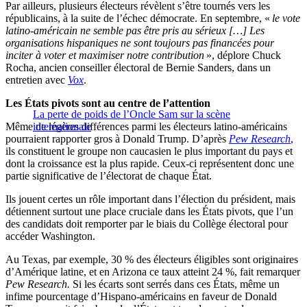
Par ailleurs, plusieurs électeurs révèlent s’être tournés vers les
républicains, à la suite de l’échec démocrate. En septembre, «
le vote
latino-américain ne semble pas être pris au sérieux […] Les
organisations hispaniques ne sont toujours pas financées pour
inciter à voter et maximiser notre contribution
», déplore Chuck
Rocha, ancien conseiller électoral de Bernie Sanders, dans un
entretien avec
Vox
.
Les États pivots sont au centre de l’attention
La perte de poids de l’Oncle Sam sur la scène
Même de légères différences parmi les électeurs latino-américains
internationale
pourraient rapporter gros à Donald Trump. D’après
Pew Research
,
ils constituent le groupe non caucasien le plus important du pays et
dont la croissance est la plus rapide. Ceux-ci représentent donc une
partie significative de l’électorat de chaque État.
Ils jouent certes un rôle important dans l’élection du président, mais
détiennent surtout une place cruciale dans les États pivots, que l’un
des candidats doit remporter par le biais du Collège électoral pour
accéder Washington.
Au Texas, par exemple, 30 % des électeurs éligibles sont originaires
d’Amérique latine, et en Arizona ce taux atteint 24 %, fait remarquer
Pew Research.
Si les écarts sont serrés dans ces États, même un
infime pourcentage d’Hispano-américains en faveur de Donald