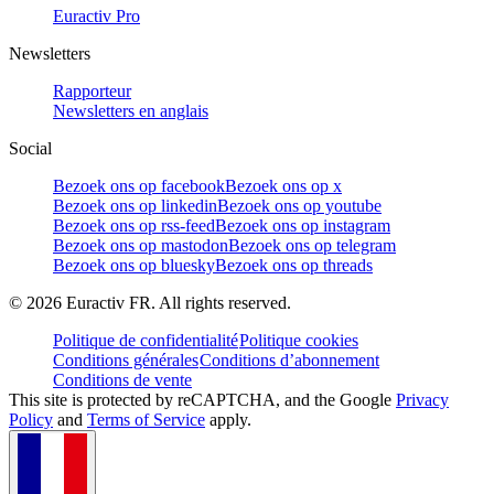
Euractiv Pro
Newsletters
Rapporteur
Newsletters en anglais
Social
Bezoek ons op facebook
Bezoek ons op x
Bezoek ons op linkedin
Bezoek ons op youtube
Bezoek ons op rss-feed
Bezoek ons op instagram
Bezoek ons op mastodon
Bezoek ons op telegram
Bezoek ons op bluesky
Bezoek ons op threads
©
2026
Euractiv FR. All rights reserved.
Politique de confidentialité
Politique cookies
Conditions générales
Conditions d’abonnement
Conditions de vente
This site is protected by reCAPTCHA, and the Google
Privacy
Policy
and
Terms of Service
apply.