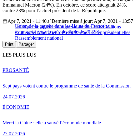
Emmanuel Macron (24%). En octobre, ce score atteignait 24%,
contre 23% pour l’actuel président de la République.
Apr 7, 2021 - 11:40
Dernière mise à jour: Apr 7, 2021 - 13:57
Union de la gauche dans les Hauts-de-France : un
Politique
écologie
élection présidentielle 2022
Élections
avant-goût pour la présidentielle de 2022 ?
Emmanuel Macron
euro
Frexit
Marine Le Pen
présidentielles
Rassemblement national
Print
Partager
LES PLUS LUS
PRO
SANTÉ
Sept pays votent contre le programme de santé de la Commission
24.07.2026
ÉCONOMIE
Merci la Chine : elle a sauvé l’économie mondiale
27.07.2026