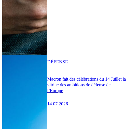
DÉFENSE
Macron fait des célébrations du 14 Juillet la
vitrine des ambitions de défense de
l’Europe
14.07.2026