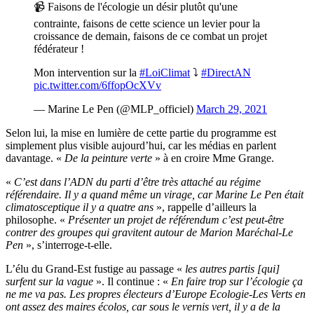
📹 Faisons de l'écologie un désir plutôt qu'une
contrainte, faisons de cette science un levier pour la
croissance de demain, faisons de ce combat un projet
fédérateur !
Mon intervention sur la
#LoiClimat
⤵️
#DirectAN
pic.twitter.com/6ffopOcXVv
— Marine Le Pen (@MLP_officiel)
March 29, 2021
Selon lui, la mise en lumière de cette partie du programme est
simplement plus visible aujourd’hui, car les médias en parlent
davantage. «
De la peinture verte
» à en croire Mme Grange.
«
C’est dans l’ADN du parti d’être très attaché au régime
référendaire. Il y a quand même un virage, car Marine Le Pen était
climatosceptique il y a quatre ans
», rappelle d’ailleurs la
philosophe. «
Présenter un projet de référendum c’est peut-être
contrer des groupes qui gravitent autour de Marion Maréchal-Le
Pen
», s’interroge-t-elle.
L’élu du Grand-Est fustige au passage «
les autres partis [qui]
surfent sur la vague
». Il continue : «
En faire trop sur l’écologie ça
ne me va pas. Les propres électeurs d’Europe Ecologie-Les Verts en
ont assez des maires écolos, car sous le vernis vert, il y a de la