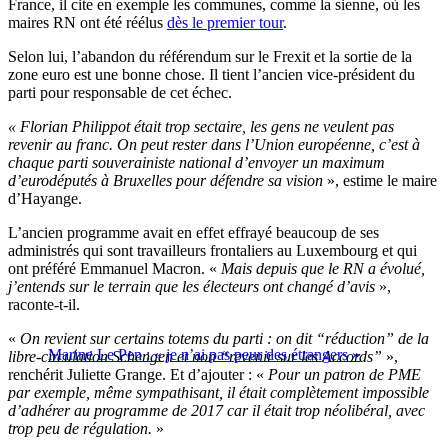
France, il cite en exemple les communes, comme la sienne, où les
maires RN ont été réélus
dès le premier tour
.
Selon lui, l’abandon du référendum sur le Frexit et la sortie de la
zone euro est une bonne chose. Il tient l’ancien vice-président du
parti pour responsable de cet échec.
« Florian Philippot était trop sectaire, les gens ne veulent pas
revenir au franc. On peut rester dans l’Union européenne, c’est à
chaque parti souverainiste national d’envoyer un maximum
d’eurodéputés à Bruxelles pour défendre sa vision
», estime le maire
d’Hayange.
L’ancien programme avait en effet effrayé beaucoup de ses
administrés qui sont travailleurs frontaliers au Luxembourg et qui
ont préféré Emmanuel Macron. «
Mais depuis que le RN a évolué,
j’entends sur le terrain que les électeurs ont changé d’avis
»,
raconte-t-il.
«
On revient sur certains totems du parti : on dit “réduction” de la
Marine Le Pen : « je n’ai pas peur des étrangers »
libre-circulation Schengen et non “revenir sur les Accords”
»,
renchérit Juliette Grange. Et d’ajouter : «
Pour un patron de PME
par exemple, même sympathisant, il était complètement impossible
d’adhérer au programme de 2017 car il était trop néolibéral, avec
trop peu de régulation.
»