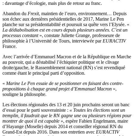
: davantage d’écologie, mais plus de retour au franc.
Abandon du
Frexit
, maintien de l’euro, environnement… Depuis
son échec aux dernières présidentielles de 2017, Marine Le Pen
planche sur sa présidentiabilité et poursuit sa quête vers l’Elysée. «
La dédiabolisation est en cours depuis plusieurs années. C’est un
processus constant
», constate Juliette Grange, professeure de
philosophie à l’Université de Tours, interviewée par
EURACTIV
France.
Avec l’arrivée d’Emmanuel Macron et de la République en Marche
au pouvoir, qui a déstabilisé l’échiquier politique et le clivage
droite/gauche, le Rassemblement national (RN) s’est revendiqué
comme étant le principal parti d’opposition.
«
Marine Le Pen essaie de se positionner en faisant des contre-
propositions à chaque grand projet d’Emmanuel Macron
»,
souligne la philosophe.
Les élections régionales des 13 et 20 juin prochains seront un banc
d’essai pour le parti souverainiste :
« Toutes les élections sont un
tremplin, il faudrait que le RN gagne une ou plusieurs régions pour
montrer de quoi il est capable
», espère Fabien Engelmann, maire
d’Hayange (Moselle) depuis 2014 et conseiller régional RN du
Grand-Est depuis 2016. Dans son entretien avec
EURACTIV