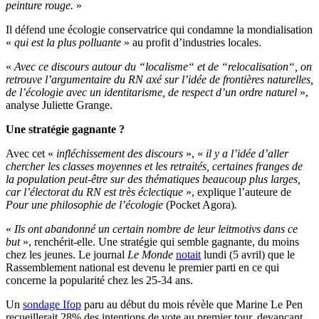
peinture rouge.
»
Il défend une écologie conservatrice qui condamne la mondialisation
«
qui est la plus polluante
» au profit d’industries locales.
«
Avec ce discours autour du “localisme“ et de “relocalisation“, on
retrouve l’argumentaire du RN axé sur l’idée de frontières naturelles,
de l’écologie avec un identitarisme, de respect d’un ordre naturel
»,
analyse Juliette Grange.
Une stratégie gagnante ?
Avec cet «
infléchissement des discours
», «
il y a l’idée d’aller
chercher les classes moyennes et les retraités, certaines franges de
la population peut-être sur des thématiques beaucoup plus larges,
car l’électorat du RN est très éclectique
», explique l’auteure de
Pour une philosophie de l’écologie
(Pocket Agora)
.
«
Ils ont abandonné un certain nombre de leur leitmotivs dans ce
but
», renchérit-elle. Une stratégie qui semble gagnante, du moins
chez les jeunes. Le journal
Le Monde
notait
lundi (5 avril) que le
Rassemblement national est devenu le premier parti en ce qui
concerne la popularité chez les 25-34 ans.
Un
sondage Ifop
paru au début du mois révèle que Marine Le Pen
recueillerait 28% des intentions de vote au premier tour, devançant