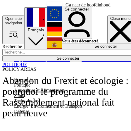
Ga naar de hoofdinhoud
Se connecter
Open sub
Close menu
English
navigation
Français
Deutsch
Vous êtes déconnecté.
Recherche
Se connecter
Español
Lumières éteintes
Se connecter
Rapporteur
Politique
Économie
Newsletters
Evénements
Em
POLITIQUE
POLICY AREAS
Abandon du Frexit et écologie :
Economie
Politique
pourquoi le programme du
Agriculture et Alimentation
Santé
Rassemblement national fait
Technologies
Energie, Environnement et Transport
peau neuve
Défense