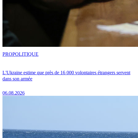
PRO
POLITIQUE
L'Ukraine estime que près de 16 000 volontaires étrangers servent
dans son armée
06.08.2026