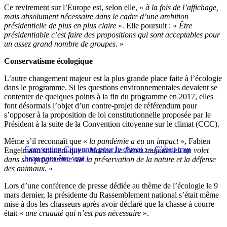
Ce revirement sur l’Europe est, selon elle, «
à la fois de l’affichage,
mais absolument nécessaire dans le cadre d’une ambition
présidentielle de plus en plus claire
». Elle poursuit : «
Être
présidentiable c’est faire des propositions qui sont acceptables pour
un assez grand nombre de groupes.
»
Conservatisme écologique
L’autre changement majeur est la plus grande place faite à l’écologie
dans le programme. Si les questions environnementales devaient se
contenter de quelques points à la fin du programme en 2017, elles
font désormais l’objet d’un contre-projet de référendum pour
s’opposer à la proposition de loi constitutionnelle proposée par le
Président à la suite de la Convention citoyenne sur le climat (CCC).
Même s’il reconnaît que «
la pandémie a eu un impact
», Fabien
Convention Citoyenne pour le climat : « C’était trop
Engelmann soutient que «
Marine Le Pen a toujours eu un volet
beau pour être vrai »
dans son programme sur la préservation de la nature et la défense
des animaux.
»
Lors d’une conférence de presse dédiée au thème de l’écologie le 9
mars dernier, la présidente du Rassemblement national s’était même
mise à dos les chasseurs après avoir déclaré que la chasse à courre
était «
une cruauté qui n’est pas nécessaire
».