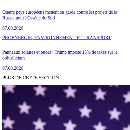
Quatre pays européens mettent en garde contre les projets de la
Russie pour l'Ossétie du Sud
07.08.2026
PRO
ENERGIE, ENVIRONNEMENT ET TRANSPORT
Panneaux solaires et puces : Trump impose 15% de taxes sur le
polysilicium
07.08.2026
PLUS DE CETTE SECTION