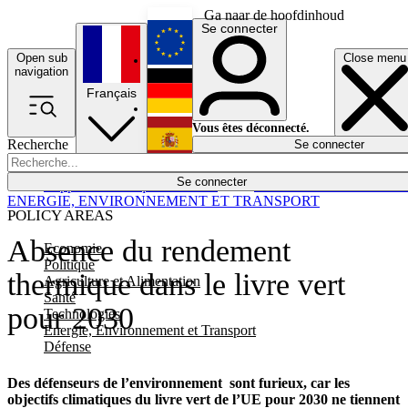
Ga naar de hoofdinhoud
Se connecter
Open sub
Close menu
English
navigation
Français
Deutsch
Vous êtes déconnecté.
Recherche
Se connecter
Español
Lumières éteintes
Se connecter
Rapporteur
Politique
Économie
Newsletters
Evénements
Em
ENERGIE, ENVIRONNEMENT ET TRANSPORT
POLICY AREAS
Absence du rendement
Economie
Politique
thermique dans le livre vert
Agriculture et Alimentation
Santé
pour 2030
Technologies
Energie, Environnement et Transport
Défense
Des défenseurs de l’environnement sont furieux, car les
objectifs climatiques du livre vert de l’UE pour 2030 ne tiennent