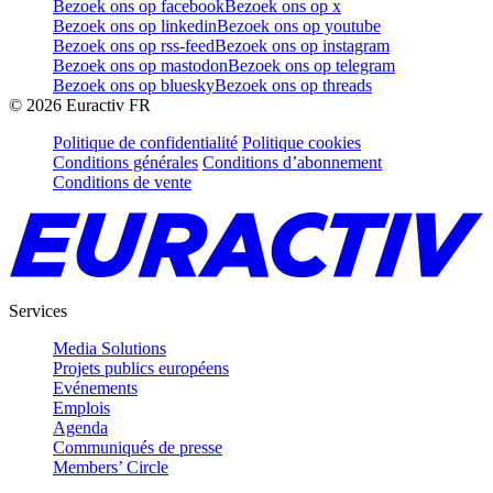
Bezoek ons op facebook
Bezoek ons op x
Bezoek ons op linkedin
Bezoek ons op youtube
Bezoek ons op rss-feed
Bezoek ons op instagram
Bezoek ons op mastodon
Bezoek ons op telegram
Bezoek ons op bluesky
Bezoek ons op threads
©
2026
Euractiv FR
Politique de confidentialité
Politique cookies
Conditions générales
Conditions d’abonnement
Conditions de vente
Services
Media Solutions
Projets publics européens
Evénements
Emplois
Agenda
Communiqués de presse
Members’ Circle