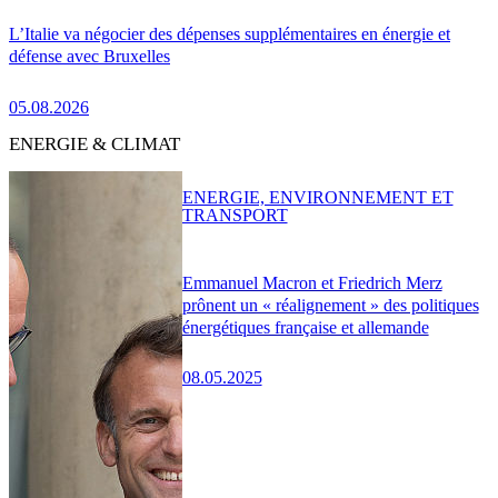
L’Italie va négocier des dépenses supplémentaires en énergie et
défense avec Bruxelles
05.08.2026
ENERGIE & CLIMAT
ENERGIE, ENVIRONNEMENT ET
TRANSPORT
Emmanuel Macron et Friedrich Merz
prônent un « réalignement » des politiques
énergétiques française et allemande
08.05.2025