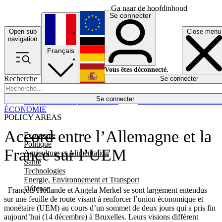
Ga naar de hoofdinhoud
Se connecter
Open sub
Close menu
English
navigation
Français
Deutsch
Vous êtes déconnecté.
Recherche
Se connecter
Español
Lumières éteintes
Se connecter
Rapporteur
Politique
Économie
Newsletters
Evénements
Em
ÉCONOMIE
POLICY AREAS
Accord entre l’Allemagne et la
Economie
Politique
France sur l’UEM
Agriculture et Alimentation
Santé
Technologies
Energie, Environnement et Transport
Défense
François Hollande et Angela Merkel se sont largement entendus
sur une feuille de route visant à renforcer l’union économique et
monétaire (UEM) au cours d’un sommet de deux jours qui a pris fin
aujourd’hui (14 décembre) à Bruxelles. Leurs visions diffèrent