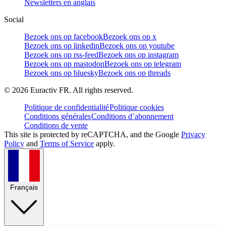
Newsletters en anglais
Social
Bezoek ons op facebook
Bezoek ons op x
Bezoek ons op linkedin
Bezoek ons op youtube
Bezoek ons op rss-feed
Bezoek ons op instagram
Bezoek ons op mastodon
Bezoek ons op telegram
Bezoek ons op bluesky
Bezoek ons op threads
©
2026
Euractiv FR. All rights reserved.
Politique de confidentialité
Politique cookies
Conditions générales
Conditions d’abonnement
Conditions de vente
This site is protected by reCAPTCHA, and the Google
Privacy
Policy
and
Terms of Service
apply.
Français