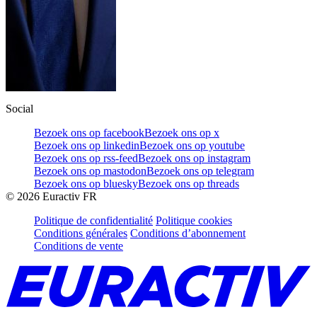
Social
Bezoek ons op facebook
Bezoek ons op x
Bezoek ons op linkedin
Bezoek ons op youtube
Bezoek ons op rss-feed
Bezoek ons op instagram
Bezoek ons op mastodon
Bezoek ons op telegram
Bezoek ons op bluesky
Bezoek ons op threads
©
2026
Euractiv FR
Politique de confidentialité
Politique cookies
Conditions générales
Conditions d’abonnement
Conditions de vente