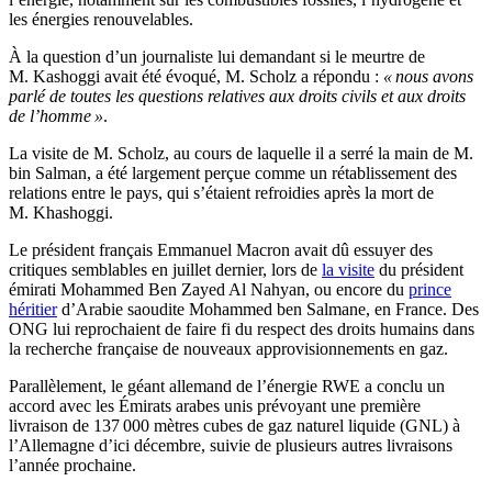
les énergies renouvelables.
À la question d’un journaliste lui demandant si le meurtre de
M. Kashoggi avait été évoqué, M. Scholz a répondu :
« nous avons
parlé de toutes les questions relatives aux droits civils et aux droits
de l’homme »
.
La visite de M. Scholz, au cours de laquelle il a serré la main de M.
bin Salman, a été largement perçue comme un rétablissement des
relations entre le pays, qui s’étaient refroidies après la mort de
M. Khashoggi.
Le président français Emmanuel Macron avait dû essuyer des
critiques semblables en juillet dernier, lors de
la visite
du président
émirati Mohammed Ben Zayed Al Nahyan, ou encore du
prince
héritier
d’Arabie saoudite Mohammed ben Salmane, en France. Des
ONG lui reprochaient de faire fi du respect des droits humains dans
la recherche française de nouveaux approvisionnements en gaz.
Parallèlement, le géant allemand de l’énergie RWE a conclu un
accord avec les Émirats arabes unis prévoyant une première
livraison de 137 000 mètres cubes de gaz naturel liquide (GNL) à
l’Allemagne d’ici décembre, suivie de plusieurs autres livraisons
l’année prochaine.