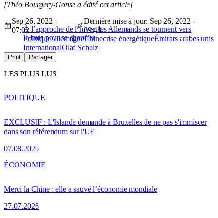
[Théo Bourgery-Gonse a édité cet article]
Sep 26, 2022 -
Dernière mise à jour: Sep 26, 2022 -
À l’approche de l’hiver, les Allemands se tournent vers
07:02
09:48
le bois pour se chauffer
Politique
Allemagne
Chine
crise énergétique
Émirats arabes unis
International
Olaf Scholz
Print
Partager
LES PLUS LUS
POLITIQUE
EXCLUSIF : L'Islande demande à Bruxelles de ne pas s'immiscer
dans son référendum sur l'UE
07.08.2026
ÉCONOMIE
Merci la Chine : elle a sauvé l’économie mondiale
27.07.2026