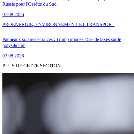
Russie pour l'Ossétie du Sud
07.08.2026
PRO
ENERGIE, ENVIRONNEMENT ET TRANSPORT
Panneaux solaires et puces : Trump impose 15% de taxes sur le
polysilicium
07.08.2026
PLUS DE CETTE SECTION