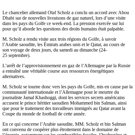
Le chancelier allemand Olaf Scholz a conclu un accord avec Abou
Dhabi sur de nouvelles livraisons de gaz naturel, lors d’une visite
dans les pays du Golfe ce week-end. La pression exercée sur lui
pour qu’il aborde les questions des droits humains était palpable.
M. Scholz a rendu visite aux trois régions du Golfe, à savoir
l’Arabie saoudite, les Émirats arabes unis et le Qatar, au cours de
son voyage de deux jours, du samedi au dimanche (24-
25 septembre).
L’arrêt de l’approvisionnement en gaz de l’Allemagne par la Russie
a entraîné une véritable course aux ressources énergétiques
alternatives.
M. Scholz se tourne donc vers les pays du Golfe, mis en cause par la
communauté internationale et l’Allemagne pour le meurtre du
journaliste Jamal Khashoggi, dont les services secrets américains
accusent le prince héritier saoudien Mohammed bin Salman, ainsi
que pour le traitement des travailleurs immigrés au Qatar avant la
Coupe du monde de football de cette année.
En ce qui concerne l’Arabie saoudite, MM. Scholz et bin Salman
ont convenu de coopérer plus étroitement dans le domaine de
l’énergie, notamment sur les combustibles fossiles, l’hydrogène et