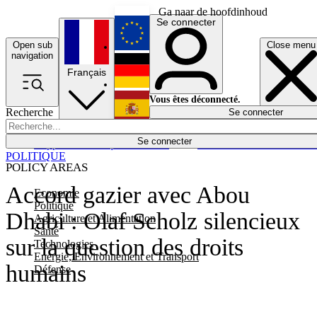
Ga naar de hoofdinhoud
Se connecter
Open sub
Close menu
English
navigation
Français
Deutsch
Vous êtes déconnecté.
Recherche
Se connecter
Español
Lumières éteintes
Se connecter
Rapporteur
Politique
Économie
Newsletters
Evénements
Em
POLITIQUE
POLICY AREAS
Accord gazier avec Abou
Economie
Politique
Dhabi : Olaf Scholz silencieux
Agriculture et Alimentation
Santé
sur la question des droits
Technologies
Energie, Environnement et Transport
humains
Défense