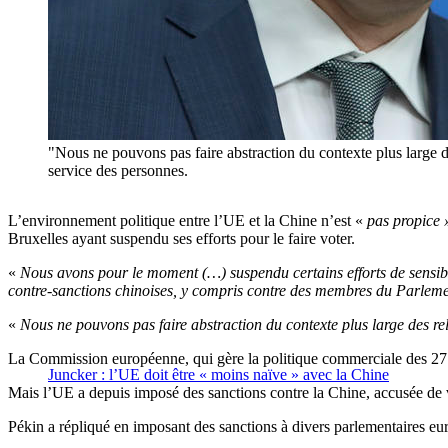
"Nous ne pouvons pas faire abstraction du contexte plus large 
service des personnes.
L’environnement politique entre l’UE et la Chine n’est «
pas propice 
Bruxelles ayant suspendu ses efforts pour le faire voter.
«
Nous avons pour le moment (…) suspendu certains efforts de sensibili
contre-sanctions chinoises, y compris contre des membres du Parlemen
«
Nous ne pouvons pas faire abstraction du contexte plus large des rel
La Commission européenne, qui gère la politique commerciale des 27 É
Juncker : l’UE doit être « moins naïve » avec la Chine
Mais l’UE a depuis imposé des sanctions contre la Chine, accusée de v
Pékin a répliqué en imposant des sanctions à divers parlementaires e