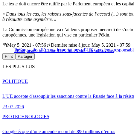
Le texte doit encore être ratifié par le Parlement européen et les capit
«
Dans tous les cas, les raisons sous-jacentes de l’accord (…) sont tou
à résoudre cette asymétrie. »
La Commission européenne va d’ailleurs proposer mercredi de s’octroy
européennes, une législation qui vise en particulier Pékin.
May 5, 2021 - 07:56
Dernière mise à jour: May 5, 2021 - 07:59
Déforestation liée aux importations : l’UE deuxième responsab
Politique
accord Chine-UE
Chine
Valdis Dombrovskis
Print
Partager
LES PLUS LUS
POLITIQUE
L'UE accepte d'assouplir les sanctions contre la Russie face à la résis
23.07.2026
PRO
TECHNOLOGIES
Google écope d’une amende record de 890 millions d’euros