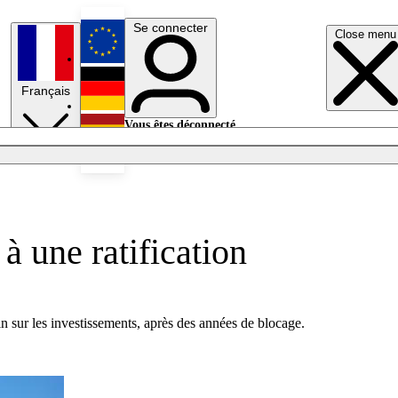
Se connecter
Close menu
English
Français
Deutsch
Vous êtes déconnecté.
Se connecter
Español
Lumières éteintes
à une ratification
 sur les investissements, après des années de blocage.