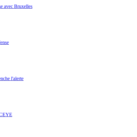
se avec Bruxelles
fense
nche l'alerte
 ICEYE