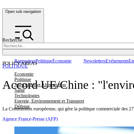
Open sub navigation
Recherche
Rapporteur
Politique
Économie
Newsletters
Evénements
Em
POLICY AREAS
POLITIQUE
Economie
Politique
Accord UE/Chine : "l'enviro
Agriculture et Alimentation
Santé
Technologies
Energie, Environnement et Transport
Défense
La Commission européenne, qui gère la politique commerciale des 27 É
Agence France-Presse (AFP)