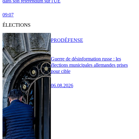
dans son référendum sur l'UE
09:07
ÉLECTIONS
PRO
DÉFENSE
Guerre de désinformation russe : les
élections municipales allemandes prises
pour cible
06.08.2026