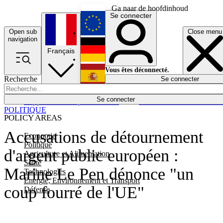
Ga naar de hoofdinhoud
Se connecter
Open sub
Close menu
English
navigation
Français
Deutsch
Vous êtes déconnecté.
Recherche
Se connecter
Español
Lumières éteintes
Se connecter
Rapporteur
Politique
Économie
Newsletters
Evénements
Em
POLITIQUE
POLICY AREAS
Accusations de détournement
Economie
Politique
d'argent public européen :
Agriculture et Alimentation
Santé
Marine Le Pen dénonce "un
Technologies
Energie, Environnement et Transport
coup fourré de l'UE"
Défense