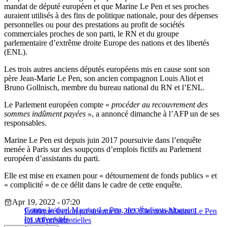
mandat de député européen et que Marine Le Pen et ses proches
auraient utilisés à des fins de politique nationale, pour des dépenses
personnelles ou pour des prestations au profit de sociétés
commerciales proches de son parti, le RN et du groupe
parlementaire d’extrême droite Europe des nations et des libertés
(ENL).
Les trois autres anciens députés européens mis en cause sont son
père Jean-Marie Le Pen, son ancien compagnon Louis Aliot et
Bruno Gollnisch, membre du bureau national du RN et l’ENL.
Le Parlement européen compte «
procéder au recouvrement des
sommes indûment payées »
, a annoncé dimanche à l’AFP un de ses
responsables.
Marine Le Pen est depuis juin 2017 poursuivie dans l’enquête
menée à Paris sur des soupçons d’emplois fictifs au Parlement
européen d’assistants du parti.
Elle est mise en examen pour « détournement de fonds publics » et
« complicité » de ce délit dans le cadre de cette enquête.
Apr 19, 2022 - 07:20
Contre le duel Macron-Le Pen, des étudiants bloquent
Politique
élection présidentielle 2022
Élections
Marine Le Pen
les universités
OLAF
présidentielles