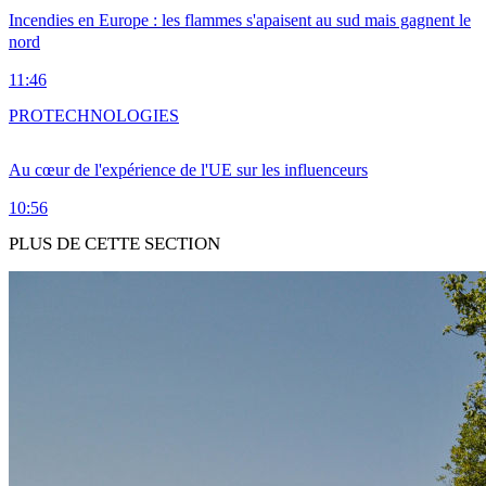
Incendies en Europe : les flammes s'apaisent au sud mais gagnent le
nord
11:46
PRO
TECHNOLOGIES
Au cœur de l'expérience de l'UE sur les influenceurs
10:56
PLUS DE CETTE SECTION