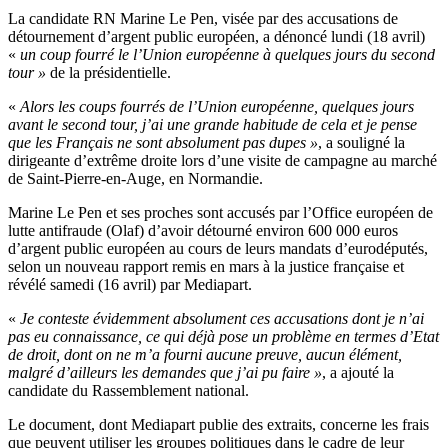
La candidate RN Marine Le Pen, visée par des accusations de
détournement d’argent public européen, a dénoncé lundi (18 avril)
«
un coup fourré le l’Union européenne à quelques jours du second
tour »
de la présidentielle.
«
Alors les coups fourrés de l’Union européenne, quelques jours
avant le second tour, j’ai une grande habitude de cela et je pense
que les Français ne sont absolument pas dupes »
, a souligné la
dirigeante d’extrême droite lors d’une visite de campagne au marché
de Saint-Pierre-en-Auge, en Normandie.
Marine Le Pen et ses proches sont accusés par l’Office européen de
lutte antifraude (Olaf) d’avoir détourné environ 600 000 euros
d’argent public européen au cours de leurs mandats d’eurodéputés,
selon un nouveau rapport remis en mars à la justice française et
révélé samedi (16 avril) par Mediapart.
«
Je conteste évidemment absolument ces accusations dont je n’ai
pas eu connaissance, ce qui déjà pose un problème en termes d’Etat
de droit, dont on ne m’a fourni aucune preuve, aucun élément,
malgré d’ailleurs les demandes que j’ai pu faire »
, a ajouté la
candidate du Rassemblement national.
Le document, dont Mediapart publie des extraits, concerne les frais
que peuvent utiliser les groupes politiques dans le cadre de leur