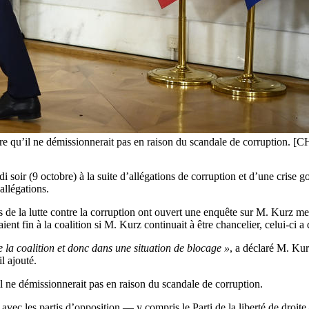
core qu’il ne démissionnerait pas en raison du scandale de corrupt
soir (9 octobre) à la suite d’allégations de corruption et d’une crise g
allégations.
ées de la lutte contre la corruption ont ouvert une enquête sur M. Kurz 
aient fin à la coalition si M. Kurz continuait à être chancelier, celui-ci a 
la coalition et donc dans une situation de blocage »
, a déclaré M. Kur
-il ajouté.
 ne démissionnerait pas en raison du scandale de corruption.
vec les partis d’opposition — y compris le Parti de la liberté de droit