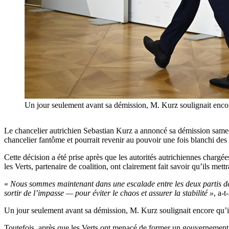
Un jour seulement avant sa démission, M. Kurz soulignait en
Le chancelier autrichien Sebastian Kurz a annoncé sa démission samedi 
chancelier fantôme et pourrait revenir au pouvoir une fois blanchi des 
Cette décision a été prise après que les autorités autrichiennes charg
les Verts, partenaire de coalition, ont clairement fait savoir qu’ils mettr
«
Nous sommes maintenant dans une escalade entre les deux partis de 
sortir de l’impasse — pour éviter le chaos et assurer la stabilité »
, a-t
Un jour seulement avant sa démission, M. Kurz soulignait encore qu’il
Toutefois, après que les Verts ont menacé de former un gouvernement a