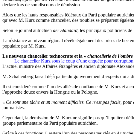
déclaré lors de son discours de démission.
Alors que les hauts responsables fédéraux du Parti populaire autrichien
qu’avec M. Kurz comme chancelier, des troubles se préparent égaleme
Selon le journal autrichien
der Standard
, les principaux politiciens d
La résistance au niveau régional révèle également des prises de bec en
populaire par M. Kurz.
Le nouveau chancelier technocrate et la «
chancellerie de l’ombre
Le chancelier Kurz sous le coup d’une enquête pour corruption
L’actuel ministre des Affaires étrangères et ancien diplomate Alexand
M. Schallenberg faisait déjà partie du gouvernement d’experts qui a diri
Il est considéré comme l’un des alliés de confiance de M. Kurz et a c
l’approche douce envers la Hongrie ou la Pologne.
« Ce sont une tâche et un moment difficiles. Ce n’est pas facile, pou
journalistes.
Cependant, la démission de M. Kurz ne signifie pas qu’il quittera défin
groupe parlementaire du Parti populaire autrichien.
Grâce à ces fonctions, il restera l’un des personnages clés en Autriche 