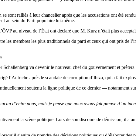
 se sont ralliés à leur chancelier après que les accusations ont été rend
nt au sein du Parti populaire lui-même.
e l’ÖVP au niveau de l’État ont déclaré que M. Kurz n’était plus acceptab
tre les membres les plus traditionnels du parti et ceux qui ont pris de l
 »
er Schallenberg va devenir le nouveau chef du gouvernement et prêtera 
gé l’Autriche après le scandale de corruption d’Ibiza, qui a fait exploser
ontinuellement soutenu la ligne politique de ce dernier — notamment sur
r aucun d’entre nous, mais je pense que nous avons fait preuve d’un incr
itivement la scène politique. Lors de son discours de démission, il a ann
lorsqu’il s’agira de prendre des décisions politiques ou d’élaborer des p