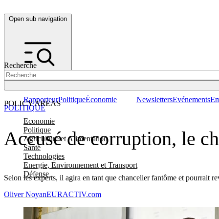
Open sub navigation
Recherche
Rapporteur
Politique
Économie
Newsletters
Evénements
Em
POLICY AREAS
POLITIQUE
Economie
Politique
Accusé de corruption, le c
Agriculture et Alimentation
Santé
Technologies
Energie, Environnement et Transport
Défense
Selon les experts, il agira en tant que chancelier fantôme et pourrait r
Oliver Noyan
EURACTIV.com