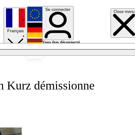
Se connecter
Close menu
English
Français
Deutsch
Vous êtes déconnecté.
Se connecter
Español
Lumières éteintes
ian Kurz démissionne