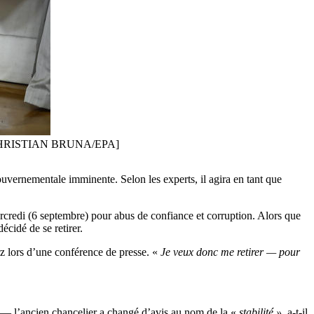
ion. [CHRISTIAN BRUNA/EPA]
ouvernementale imminente. Selon les experts, il agira en tant que
mercredi (6 septembre) pour abus de confiance et corruption. Alors que
décidé de se retirer.
z lors d’une conférence de presse. «
Je veux donc me retirer — pour
e — l’ancien chancelier a changé d’avis au nom de la «
stabilité »
, a-t-il