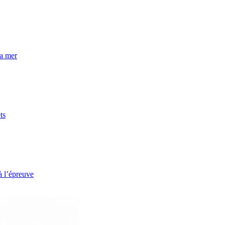
la mer
ts
à l’épreuve