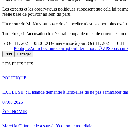
Les experts et les observateurs politiques supposent que cela lui per
réelle base de pouvoir au sein du parti.
Un retour de M. Kurz au poste de chancelier n’est pas non plus exclu. S’
Toutefois, si l’accusation le déclarait coupable ou si de nouvelles preuve
Oct 11, 2021 - 08:01
Dernière mise à jour: Oct 11, 2021 - 10:11
Politique
Autriche
Chine
Corruption
International
ÖVP
Sebastian 
Print
Partager
LES PLUS LUS
POLITIQUE
EXCLUSIF : L'Islande demande à Bruxelles de ne pas s'immiscer dan
07.08.2026
ÉCONOMIE
Merci la Chine : elle a sauvé l’économie mondiale