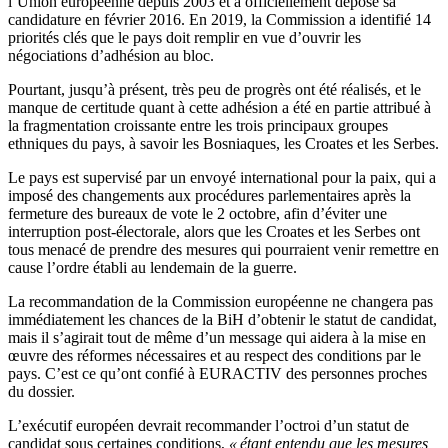
l’Union européenne depuis 2003 et a officiellement déposé sa
candidature en février 2016. En 2019, la Commission a identifié 14
priorités clés que le pays doit remplir en vue d’ouvrir les
négociations d’adhésion au bloc.
Pourtant, jusqu’à présent, très peu de progrès ont été réalisés, et le
manque de certitude quant à cette adhésion a été en partie attribué à
la fragmentation croissante entre les trois principaux groupes
ethniques du pays, à savoir les Bosniaques, les Croates et les Serbes.
Le pays est supervisé par un envoyé international pour la paix, qui a
imposé des changements aux procédures parlementaires après la
fermeture des bureaux de vote le 2 octobre, afin d’éviter une
interruption post-électorale, alors que les Croates et les Serbes ont
tous menacé de prendre des mesures qui pourraient venir remettre en
cause l’ordre établi au lendemain de la guerre.
La recommandation de la Commission européenne ne changera pas
immédiatement les chances de la BiH d’obtenir le statut de candidat,
mais il s’agirait tout de même d’un message qui aidera à la mise en
œuvre des réformes nécessaires et au respect des conditions par le
pays. C’est ce qu’ont confié à EURACTIV des personnes proches
du dossier.
L’exécutif européen devrait recommander l’octroi d’un statut de
candidat sous certaines conditions,
« étant entendu que les mesures