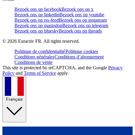
Bezoek ons op facebook
Bezoek ons op x
Bezoek ons op linkedin
Bezoek ons op youtube
Bezoek ons op rss-feed
Bezoek ons op instagram
Bezoek ons op mastodon
Bezoek ons op telegram
Bezoek ons op bluesky
Bezoek ons op threads
©
2026
Euractiv FR. All rights reserved.
Politique de confidentialité
Politique cookies
Conditions générales
Conditions d’abonnement
Conditions de vente
This site is protected by reCAPTCHA, and the Google
Privacy
Policy
and
Terms of Service
apply.
Français