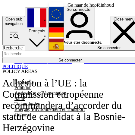
Ga naar de hoofdinhoud
Se connecter
Open sub
Close menu
English
navigation
Français
Deutsch
Vous êtes déconnecté.
Recherche
Se connecter
Español
Lumières éteintes
Se connecter
Rapporteur
Politique
Économie
Newsletters
Evénements
Em
POLITIQUE
POLICY AREAS
Adhésion à l’UE : la
Economie
Politique
Commission européenne
Agriculture et Alimentation
Santé
recommandera d’accorder du
Technologies
Energie, Environnement et Transport
statut de candidat à la Bosnie-
Défense
Herzégovine