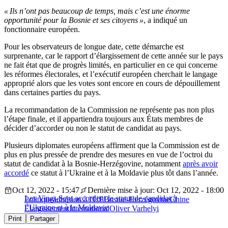
« Ils n’ont pas beaucoup de temps, mais c’est une énorme
opportunité pour la Bosnie et ses citoyens »
, a indiqué un
fonctionnaire européen.
Pour les observateurs de longue date, cette démarche est
surprenante, car le rapport d’élargissement de cette année sur le pays
ne fait état que de progrès limités, en particulier en ce qui concerne
les réformes électorales, et l’exécutif européen cherchait le langage
approprié alors que les votes sont encore en cours de dépouillement
dans certaines parties du pays.
La recommandation de la Commission ne représente pas non plus
l’étape finale, et il appartiendra toujours aux États membres de
décider d’accorder ou non le statut de candidat au pays.
Plusieurs diplomates européens affirment que la Commission est de
plus en plus pressée de prendre des mesures en vue de l’octroi du
statut de candidat à la Bosnie-Herzégovine, notamment
après avoir
accordé
ce statut à l’Ukraine et à la Moldavie plus tôt dans l’année.
Oct 12, 2022 - 15:47
Dernière mise à jour: Oct 12, 2022 - 18:00
Les Vingt-Sept accordent le statut de candidat à
Politique
adhésion à l'UE
Bosnie-Herzégovine
Chine
l’Ukraine et à la Moldavie
Élargissement
International
Oliver Varhelyi
Print
Partager