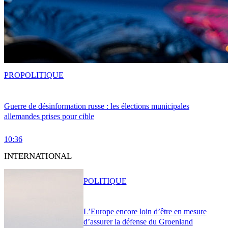
PRO
POLITIQUE
Guerre de désinformation russe : les élections municipales
allemandes prises pour cible
10:36
INTERNATIONAL
POLITIQUE
L’Europe encore loin d’être en mesure
d’assurer la défense du Groenland