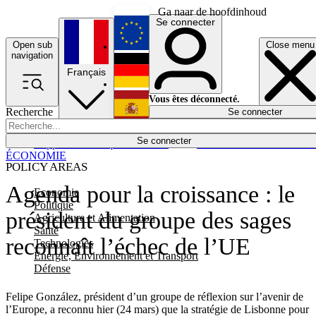
Ga naar de hoofdinhoud
Se connecter
Open sub
Close menu
English
navigation
Français
Deutsch
Vous êtes déconnecté.
Recherche
Se connecter
Español
Lumières éteintes
Se connecter
Rapporteur
Politique
Économie
Newsletters
Evénements
Em
ÉCONOMIE
POLICY AREAS
Agenda pour la croissance : le
Economie
Politique
président du groupe des sages
Agriculture et Alimentation
Santé
reconnaît l’échec de l’UE
Technologies
Energie, Environnement et Transport
Défense
Felipe González, président d’un groupe de réflexion sur l’avenir de
l’Europe, a reconnu hier (24 mars) que la stratégie de Lisbonne pour