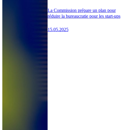
La Commission prépare un plan pour
réduire la bureaucratie pour les start-ups
15.05.2025