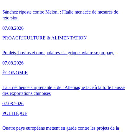
Sánchez riposte contre Meloni : l'Italie menacée de mesures de
rétorsion
07.08.2026
PRO
AGRICULTURE & ALIMENTATION
Poulets, bovins et ours polaires : la grippe aviaire se propage
07.08.2026
ÉCONOMIE
La « résilience surprenante » de l'Allemagne face à la forte hausse
des exportations chinoises
07.08.2026
POLITIQUE
Quatre pays européens mettent en garde contre les projets de la