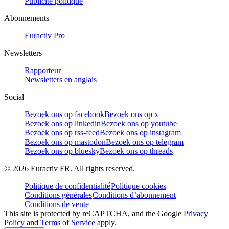
Publicité politique
Abonnements
Euractiv Pro
Newsletters
Rapporteur
Newsletters en anglais
Social
Bezoek ons op facebook
Bezoek ons op x
Bezoek ons op linkedin
Bezoek ons op youtube
Bezoek ons op rss-feed
Bezoek ons op instagram
Bezoek ons op mastodon
Bezoek ons op telegram
Bezoek ons op bluesky
Bezoek ons op threads
©
2026
Euractiv FR. All rights reserved.
Politique de confidentialité
Politique cookies
Conditions générales
Conditions d’abonnement
Conditions de vente
This site is protected by reCAPTCHA, and the Google
Privacy
Policy
and
Terms of Service
apply.