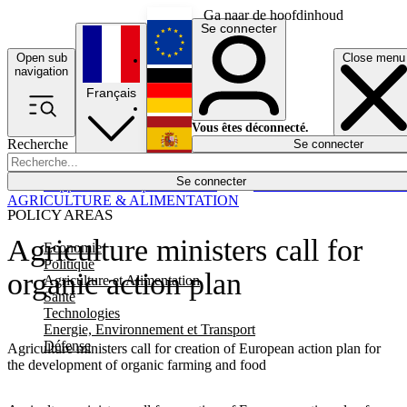
Ga naar de hoofdinhoud
Se connecter
Open sub
Close menu
English
navigation
Français
Deutsch
Vous êtes déconnecté.
Recherche
Se connecter
Español
Lumières éteintes
Se connecter
Rapporteur
Politique
Économie
Newsletters
Evénements
Em
AGRICULTURE & ALIMENTATION
POLICY AREAS
Agriculture ministers call for
Economie
Politique
organic action plan
Agriculture et Alimentation
Santé
Technologies
Energie, Environnement et Transport
Défense
Agriculture ministers call for creation of European action plan for
the development of organic farming and food