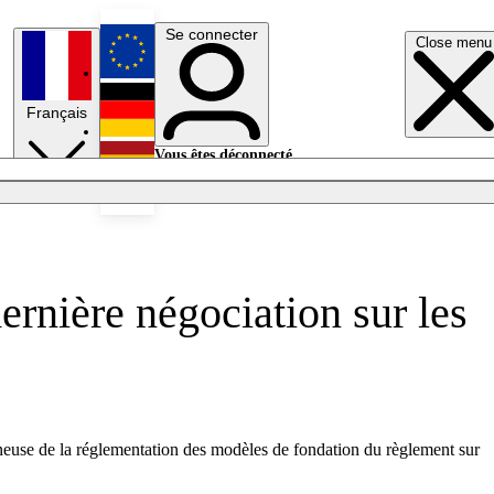
Se connecter
Close menu
English
Français
Deutsch
Vous êtes déconnecté.
Se connecter
Español
Lumières éteintes
ernière négociation sur les
neuse de la réglementation des modèles de fondation du règlement sur