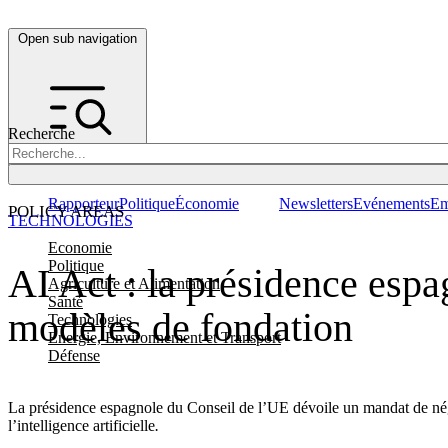
Open sub navigation
Recherche
Rapporteur
Politique
Économie
Newsletters
Evénements
Em
POLICY AREAS
TECHNOLOGIES
Economie
Politique
AI Act : la présidence espa
Agriculture et Alimentation
Santé
modèles de fondation
Technologies
Energie, Environnement et Transport
Défense
La présidence espagnole du Conseil de l’UE dévoile un mandat de négo
l’intelligence artificielle
.