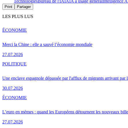
Technologies
Bureau de l'IA
IA
IA à usage général
Intelligence Ar
Print
Partager
LES PLUS LUS
ÉCONOMIE
Merci la Chine : elle a sauvé l’économie mondiale
27.07.2026
POLITIQUE
Une enclave espagnole dépassée par l'afflux de migrants arrivant par 
30.07.2026
ÉCONOMIE
L’euro en mèmes : quand les Européens détournent les nouveaux bille
27.07.2026