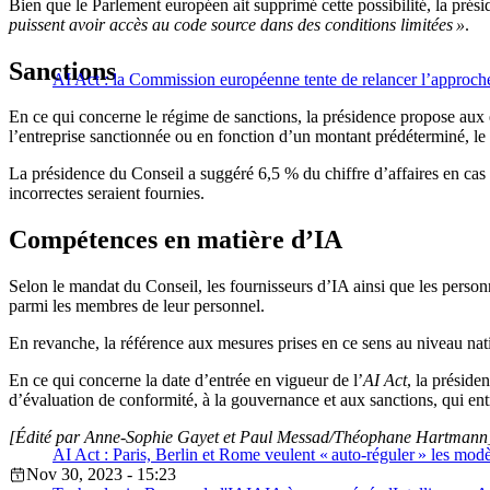
Bien que le Parlement européen ait supprimé cette possibilité, la pré
puissent avoir accès au code source dans des conditions limitées »
.
Sanctions
AI Act : la Commission européenne tente de relancer l’approche
En ce qui concerne le régime de sanctions, la présidence propose aux 
l’entreprise sanctionnée ou en fonction d’un montant prédéterminé, le p
La présidence du Conseil a suggéré 6,5 % du chiffre d’affaires en cas
incorrectes seraient fournies.
Compétences en matière d’IA
Selon le mandat du Conseil, les fournisseurs d’IA ainsi que les pers
parmi les membres de leur personnel.
En revanche, la référence aux mesures prises en ce sens au niveau nat
En ce qui concerne la date d’entrée en vigueur de l’
AI Act
, la préside
d’évaluation de conformité, à la gouvernance et aux sanctions, qui entr
[Édité par Anne-Sophie Gayet et Paul Messad/Théophane Hartmann
AI Act : Paris, Berlin et Rome veulent « auto-réguler » les mod
Nov 30, 2023 - 15:23