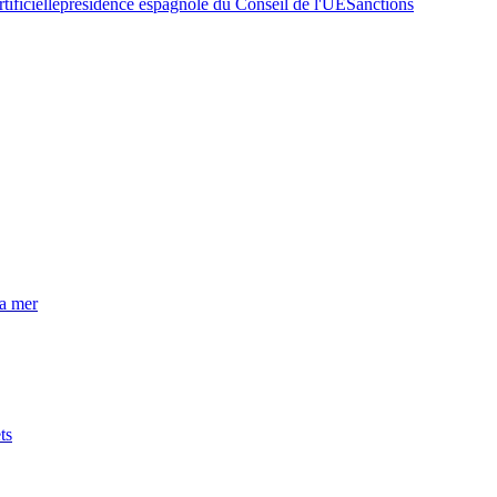
tificielle
présidence espagnole du Conseil de l'UE
Sanctions
la mer
ts