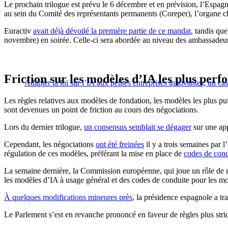
Le prochain trilogue est prévu le 6 décembre et en prévision, l’Espa
au sein du Comité des représentants permanents (Coreper), l’organe c
Euractiv
avait déjà dévoilé la première partie de ce mandat
, tandis qu
novembre) en soirée. Celle-ci sera abordée au niveau des ambassadeu
Friction sur les modèles d’IA les plus per
Adapter la loi sur l’IA aux petites entreprises innovantes, un ca
Les règles relatives aux modèles de fondation, les modèles les plus pu
sont devenues un point de friction au cours des négociations.
Lors du dernier trilogue,
un consensus semblait se dégager
sur une app
Cependant, les négociations
ont été freinées
il y a trois semaines par l
régulation de ces modèles, préférant la mise en place de
codes de cond
La semaine dernière, la Commission européenne, qui joue un rôle de m
les modèles d’IA à usage général et des codes de conduite pour les mo
À quelques modifications mineures près
, la présidence espagnole a t
Le Parlement s’est en revanche prononcé en faveur de règles plus str