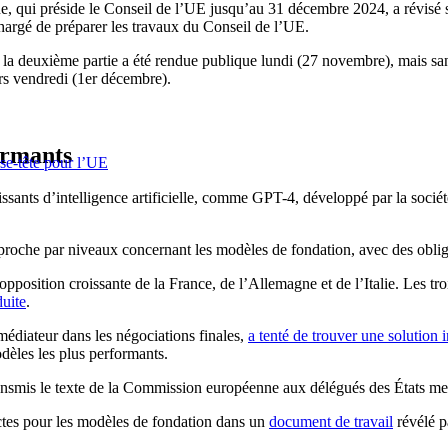
gne, qui préside le Conseil de l’UE jusqu’au 31 décembre 2024, a révisé
hargé de préparer les travaux du Conseil de l’UE.
e la deuxième partie a été rendue publique lundi (27 novembre), mais sa
rs vendredi (1er décembre).
formants
sse-tête pour l’UE
issants d’intelligence artificielle, comme GPT-4, développé par la soci
roche par niveaux concernant les modèles de fondation, avec des obligat
’opposition croissante de la France, de l’Allemagne et de l’Italie. Les t
uite
.
édiateur dans les négociations finales,
a tenté de trouver une solution 
dèles les plus performants.
ransmis le texte de la Commission européenne aux délégués des États m
ictes pour les modèles de fondation dans un
document de travail
révélé p