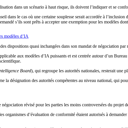
ilisation dans un scénario à haut risque, ils doivent l’indiquer et se co
eil dans le cas où une certaine souplesse serait accordée à l’inclusion 
 demandé s’ils sont prêts à accepter une exemption pour les modèles don
des modèles d’IA
des dispositions quasi inchangées dans son mandat de négociation par 
plicable aux modèles d’IA puissants et est centrée autour d’un Bureau 
cientifique.
Intelligence Board
), qui regroupe les autorités nationales, resterait une
e la désignation des autorités compétentes au niveau national, qui pourr
gociation révisé pour les parties les moins controversées du projet de
t les organismes d’évaluation de conformité étaient autorisés à demander