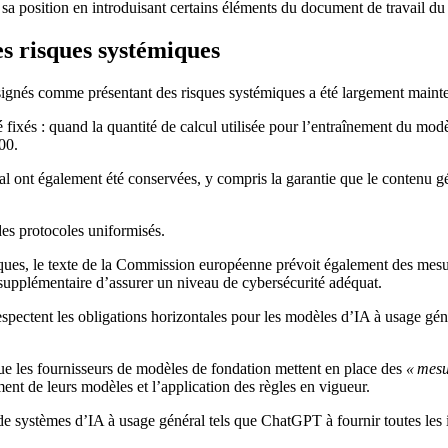
osition en introduisant certains éléments du document de travail du
s risques systémiques
ésignés comme présentant des risques systémiques a été largement maint
é fixés : quand la quantité de calcul utilisée pour l’entraînement du m
00.
al ont également été conservées, y compris la garantie que le contenu 
es protocoles uniformisés.
ues, le texte de la Commission européenne prévoit également des mesures 
supplémentaire d’assurer un niveau de cybersécurité adéquat.
pectent les obligations horizontales pour les modèles d’IA à usage géné
que les fournisseurs de modèles de fondation mettent en place des
« mesu
ent de leurs modèles et l’application des règles en vigueur.
 de systèmes d’IA à usage général tels que ChatGPT à fournir toutes les