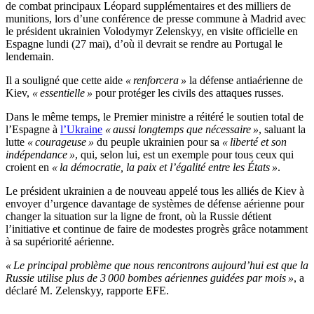
de combat principaux Léopard supplémentaires et des milliers de
munitions, lors d’une conférence de presse commune à Madrid avec
le président ukrainien Volodymyr Zelenskyy, en visite officielle en
Espagne lundi (27 mai), d’où il devrait se rendre au Portugal le
lendemain.
Il a souligné que cette aide
« renforcera »
la défense antiaérienne de
Kiev,
« essentielle »
pour protéger les civils des attaques russes.
Dans le même temps, le Premier ministre a réitéré le soutien total de
l’Espagne à
l’Ukraine
« aussi longtemps que nécessaire »
, saluant la
lutte
« courageuse »
du peuple ukrainien pour sa
« liberté et son
indépendance »
, qui, selon lui, est un exemple pour tous ceux qui
croient en
« la démocratie, la paix et l’égalité entre les États »
.
Le président ukrainien a de nouveau appelé tous les alliés de Kiev à
envoyer d’urgence davantage de systèmes de défense aérienne pour
changer la situation sur la ligne de front, où la Russie détient
l’initiative et continue de faire de modestes progrès grâce notamment
à sa supériorité aérienne.
« Le principal problème que nous rencontrons aujourd’hui est que la
Russie utilise plus de 3 000 bombes aériennes guidées par mois »
, a
déclaré M. Zelenskyy, rapporte EFE.