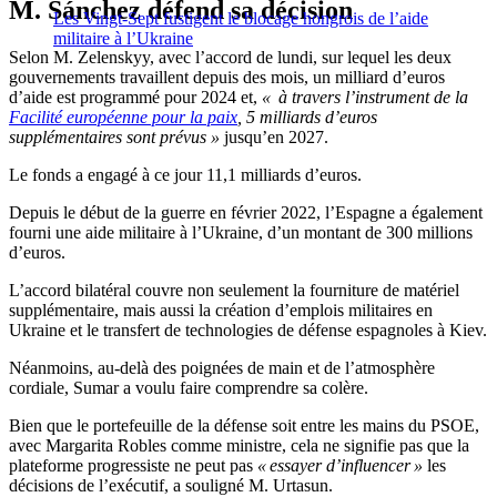
M. Sánchez défend sa décision
Les Vingt-Sept fustigent le blocage hongrois de l’aide
militaire à l’Ukraine
Selon M. Zelenskyy, avec l’accord de lundi, sur lequel les deux
gouvernements travaillent depuis des mois, un milliard d’euros
d’aide est programmé pour 2024 et,
« à travers l’instrument de la
Facilité européenne pour la paix
, 5 milliards d’euros
supplémentaires sont prévus »
jusqu’en 2027.
Le fonds a engagé à ce jour 11,1 milliards d’euros.
Depuis le début de la guerre en février 2022, l’Espagne a également
fourni une aide militaire à l’Ukraine, d’un montant de 300 millions
d’euros.
L’accord bilatéral couvre non seulement la fourniture de matériel
supplémentaire, mais aussi la création d’emplois militaires en
Ukraine et le transfert de technologies de défense espagnoles à Kiev.
Néanmoins, au-delà des poignées de main et de l’atmosphère
cordiale, Sumar a voulu faire comprendre sa colère.
Bien que le portefeuille de la défense soit entre les mains du PSOE,
avec Margarita Robles comme ministre, cela ne signifie pas que la
plateforme progressiste ne peut pas
« essayer d’influencer »
les
décisions de l’exécutif, a souligné M. Urtasun.