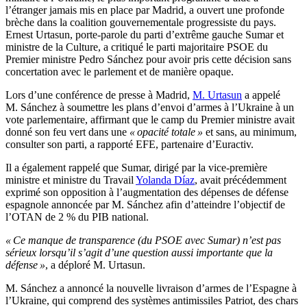
l’étranger jamais mis en place par Madrid, a ouvert une profonde
brèche dans la coalition gouvernementale progressiste du pays.
Ernest Urtasun, porte-parole du parti d’extrême gauche Sumar et
ministre de la Culture, a critiqué le parti majoritaire PSOE du
Premier ministre Pedro Sánchez pour avoir pris cette décision sans
concertation avec le parlement et de manière opaque.
Lors d’une conférence de presse à Madrid,
M. Urtasun
a appelé
M. Sánchez à soumettre les plans d’envoi d’armes à l’Ukraine à un
vote parlementaire, affirmant que le camp du Premier ministre avait
donné son feu vert dans une
« opacité totale »
et sans, au minimum,
consulter son parti, a rapporté EFE, partenaire d’Euractiv.
Il a également rappelé que Sumar, dirigé par la vice-première
ministre et ministre du Travail
Yolanda Díaz
, avait précédemment
exprimé son opposition à l’augmentation des dépenses de défense
espagnole annoncée par M. Sánchez afin d’atteindre l’objectif de
l’OTAN de 2 % du PIB national.
« Ce manque de transparence (du PSOE avec Sumar) n’est pas
sérieux lorsqu’il s’agit d’une question aussi importante que la
défense »
, a déploré M. Urtasun.
M. Sánchez a annoncé la nouvelle livraison d’armes de l’Espagne à
l’Ukraine, qui comprend des systèmes antimissiles Patriot, des chars