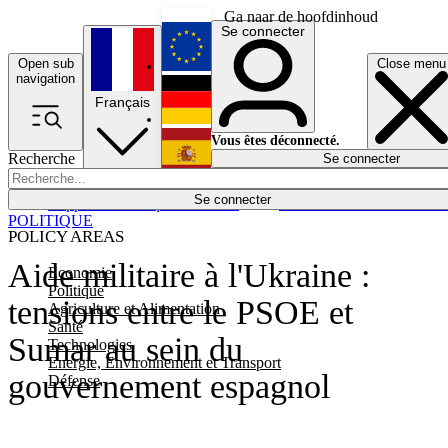
Ga naar de hoofdinhoud
Se connecter
Open sub
Close menu
English
navigation
Français
Deutsch
Vous êtes déconnecté.
Recherche
Se connecter
Español
Lumières éteintes
Se connecter
Rapporteur
Politique
Économie
Newsletters
Evénements
Em
POLITIQUE
POLICY AREAS
Aide militaire à l'Ukraine :
Economie
Politique
tensions entre le PSOE et
Agriculture et Alimentation
Santé
Sumar au sein du
Technologies
Energie, Environnement et Transport
gouvernement espagnol
Défense