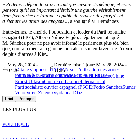
« Podemos défend la paix en tant que mesure stratégique, et nous
pensons qu’il est important d’établir une gauche véritablement
transformatrice en Europe, capable de réaliser des progrès et
d’étendre les droits des citoyens »
, a souligné M. Fernández.
Entre-temps, le chef de l’opposition et leader du Parti populaire
espagnol (PPE), Alberto Núñez Feijóo, a également attaqué
M. Sánchez pour ne pas avoir informé le parlement plus tôt, bien
que, contrairement à la gauche radicale, il soit en faveur de l’envoi
de plus d’armes à Kiev.
May 28, 2024 -
Dernière mise à jour: May 28, 2024 -
L’Italie s’oppose à l’OTAN sur l’utilisation des armes
07:26
11:36
fournies à l’Ukraine contre des cibles en Russie
Politique
Aide à l'Ukraine
aide militaire à l'Ukraine
Chine
Ernest Urtasun
Guerre en Ukraine
International
Parti socialiste ouvrier espagnol (PSOE)
Pedro Sánchez
Sumar
Volodymyr Zelensky
yolanda Diaz
Print
Partager
LES PLUS LUS
POLITIQUE