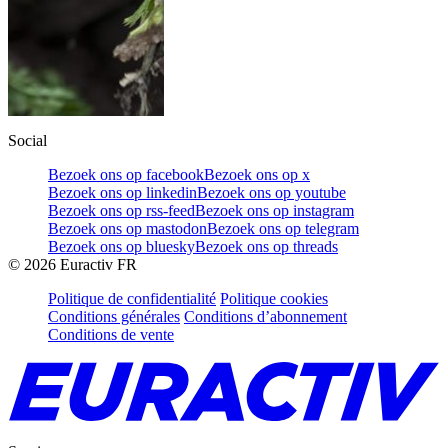
Social
Bezoek ons op facebook
Bezoek ons op x
Bezoek ons op linkedin
Bezoek ons op youtube
Bezoek ons op rss-feed
Bezoek ons op instagram
Bezoek ons op mastodon
Bezoek ons op telegram
Bezoek ons op bluesky
Bezoek ons op threads
©
2026
Euractiv FR
Politique de confidentialité
Politique cookies
Conditions générales
Conditions d’abonnement
Conditions de vente