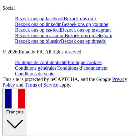
Social
Bezoek ons op facebook
Bezoek ons op x
Bezoek ons op linkedin
Bezoek ons op youtube
Bezoek ons op rss-feed
Bezoek ons op instagram
Bezoek ons op mastodon
Bezoek ons op telegram
Bezoek ons op bluesky
Bezoek ons op threads
©
2026
Euractiv FR. All rights reserved.
Politique de confidentialité
Politique cookies
Conditions générales
Conditions d’abonnement
Conditions de vente
This site is protected by reCAPTCHA, and the Google
Privacy
Policy
and
Terms of Service
apply.
Français