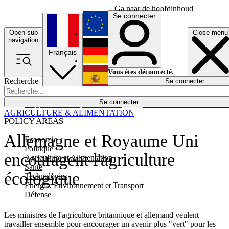
Ga naar de hoofdinhoud
Se connecter
Open sub
Close menu
English
navigation
Français
Deutsch
Vous êtes déconnecté.
Recherche
Se connecter
Español
Lumières éteintes
Se connecter
Rapporteur
Politique
Économie
Newsletters
Evénements
Em
AGRICULTURE & ALIMENTATION
POLICY AREAS
Allemagne et Royaume Uni
Economie
Politique
encouragent l'agriculture
Agriculture et Alimentation
Santé
écologique
Technologies
Energie, Environnement et Transport
Défense
Les ministres de l'agriculture britannique et allemand veulent
travailler ensemble pour encourager un avenir plus "vert" pour les