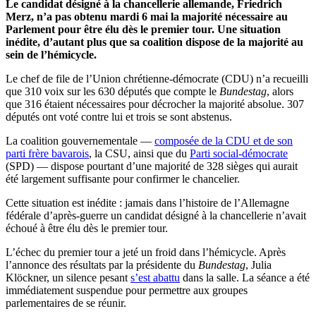
Le candidat désigné à la chancellerie allemande, Friedrich
Merz, n’a pas obtenu mardi 6 mai la majorité nécessaire au
Parlement pour être élu dès le premier tour. Une situation
inédite, d’autant plus que sa coalition dispose de la majorité au
sein de l’hémicycle.
Le chef de file de l’Union chrétienne-démocrate (CDU) n’a recueilli
que 310 voix sur les 630 députés que compte le
Bundestag
, alors
que 316 étaient nécessaires pour décrocher la majorité absolue. 307
députés ont voté contre lui et trois se sont abstenus.
La coalition gouvernementale —
composée de la CDU et de son
parti frère bavarois
, la CSU, ainsi que du
Parti social-démocrate
(SPD) — dispose pourtant d’une majorité de 328 sièges qui aurait
été largement suffisante pour confirmer le chancelier.
Cette situation est inédite : jamais dans l’histoire de l’Allemagne
fédérale d’après-guerre un candidat désigné à la chancellerie n’avait
échoué à être élu dès le premier tour.
L’échec du premier tour a jeté un froid dans l’hémicycle. Après
l’annonce des résultats par la présidente du
Bundestag
, Julia
Klöckner, un silence pesant
s’est abattu
dans la salle. La séance a été
immédiatement suspendue pour permettre aux groupes
parlementaires de se réunir.