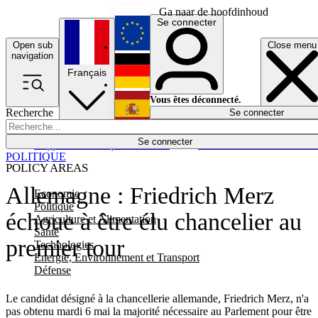
Ga naar de hoofdinhoud
Se connecter
Open sub
Close menu
English
navigation
Français
Deutsch
Vous êtes déconnecté.
Recherche
Se connecter
Español
Lumières éteintes
Se connecter
Rapporteur
Politique
Économie
Newsletters
Evénements
Em
POLITIQUE
POLICY AREAS
Allemagne : Friedrich Merz
Economie
Politique
échoue à être élu chancelier au
Agriculture et Alimentation
Santé
premier tour
Technologies
Energie, Environnement et Transport
Défense
Le candidat désigné à la chancellerie allemande, Friedrich Merz, n'a
pas obtenu mardi 6 mai la majorité nécessaire au Parlement pour être