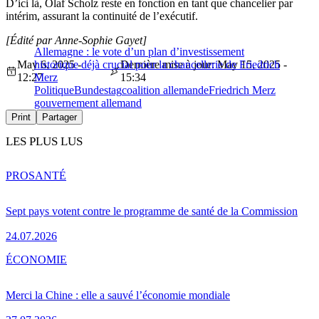
D’ici là, Olaf Scholz reste en fonction en tant que chancelier par
intérim, assurant la continuité de l’exécutif.
[Édité par Anne-Sophie Gayet]
Allemagne : le vote d’un plan d’investissement
May 6, 2025 -
historique déjà crucial pour la chancellerie de Friedrich
Dernière mise à jour: May 15, 2025 -
12:27
Merz
15:34
Politique
Bundestag
coalition allemande
Friedrich Merz
gouvernement allemand
Print
Partager
LES PLUS LUS
PRO
SANTÉ
Sept pays votent contre le programme de santé de la Commission
24.07.2026
ÉCONOMIE
Merci la Chine : elle a sauvé l’économie mondiale