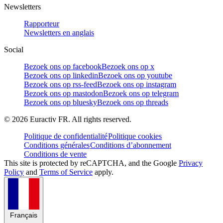
Newsletters
Rapporteur
Newsletters en anglais
Social
Bezoek ons op facebook
Bezoek ons op x
Bezoek ons op linkedin
Bezoek ons op youtube
Bezoek ons op rss-feed
Bezoek ons op instagram
Bezoek ons op mastodon
Bezoek ons op telegram
Bezoek ons op bluesky
Bezoek ons op threads
©
2026
Euractiv FR. All rights reserved.
Politique de confidentialité
Politique cookies
Conditions générales
Conditions d’abonnement
Conditions de vente
This site is protected by reCAPTCHA, and the Google
Privacy
Policy
and
Terms of Service
apply.
Français