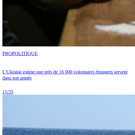
PRO
POLITIQUE
L'Ukraine estime que près de 16 000 volontaires étrangers servent
dans son armée
15:55