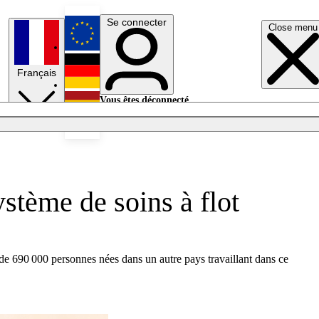
Se connecter
Close menu
English
Français
Deutsch
Vous êtes déconnecté.
Se connecter
Español
Lumières éteintes
ystème de soins à flot
 de 690 000 personnes nées dans un autre pays travaillant dans ce