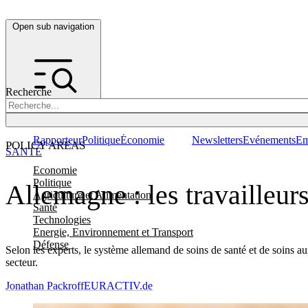
Open sub navigation
Recherche
Rapporteur
Politique
Économie
Newsletters
Evénements
Em
POLICY AREAS
SANTÉ
Economie
Politique
Allemagne : les travailleur
Agriculture et Alimentation
Santé
Technologies
Energie, Environnement et Transport
Défense
Selon les experts, le système allemand de soins de santé et de soins a
secteur.
Jonathan Packroff
EURACTIV.de