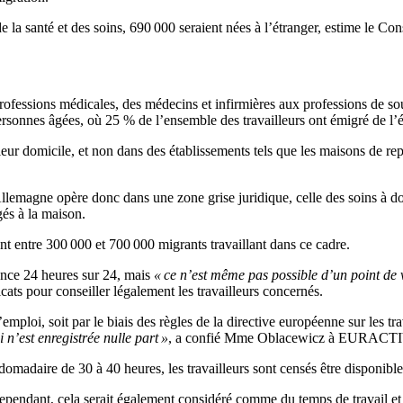
e la santé et des soins, 690 000 seraient nées à l’étranger, estime le Con
e professions médicales, des médecins et infirmières aux professions de so
personnes âgées, où 25 % de l’ensemble des travailleurs ont émigré de l’é
eur domicile, et non dans des établissements tels que les maisons de re
llemagne opère donc dans une zone grise juridique, celle des soins à dom
gés à la maison.
ent entre 300 000 et 700 000 migrants travaillant dans ce cadre.
ance 24 heures sur 24, mais
« ce n’est même pas possible d’un point de 
ats pour conseiller légalement les travailleurs concernés.
’emploi, soit par le biais des règles de la directive européenne sur les tr
 n’est enregistrée nulle part »
, a confié Mme Oblacewicz à EURACTI
omadaire de 30 à 40 heures, les travailleurs sont censés être disponibl
cependant, cela serait également considéré comme du temps de travail 