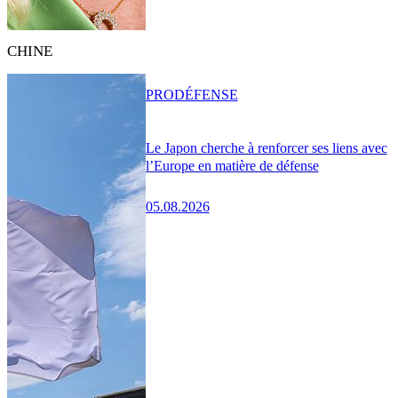
CHINE
PRO
DÉFENSE
Le Japon cherche à renforcer ses liens avec
l’Europe en matière de défense
05.08.2026