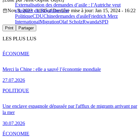
Externalisation des demandes d’asile : l’Autriche veut
Nov 8, 2023 - 11:45
s’inspirer du Royaume-Uni
Dernière mise à jour: Jan 15, 2024 - 16:22
Politique
CDU
Chine
demandes d'asile
Friedrich Merz
International
Migration
Olaf Scholz
Rwanda
SPD
Print
Partager
LES PLUS LUS
ÉCONOMIE
Merci la Chine : elle a sauvé l’économie mondiale
27.07.2026
POLITIQUE
Une enclave espagnole dépassée par l'afflux de migrants arrivant par
la mer
30.07.2026
ÉCONOMIE