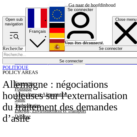
Ga naar de hoofdinhoud
Se connecter
Open sub
Close menu
English
navigation
Français
Deutsch
Vous êtes déconnecté.
Recherche
Se connecter
Español
Lumières éteintes
Se connecter
Rapporteur
Politique
Économie
Newsletters
Evénements
Em
POLITIQUE
POLICY AREAS
Allemagne : négociations
Economie
Politique
houleuses sur l’externalisation
Agriculture et Alimentation
Santé
du traitement des demandes
Technologies
Energie, Environnement et Transport
d’asile
Défense