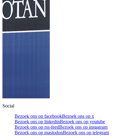
Social
Bezoek ons op facebook
Bezoek ons op x
Bezoek ons op linkedin
Bezoek ons op youtube
Bezoek ons op rss-feed
Bezoek ons op instagram
Bezoek ons op mastodon
Bezoek ons op telegram