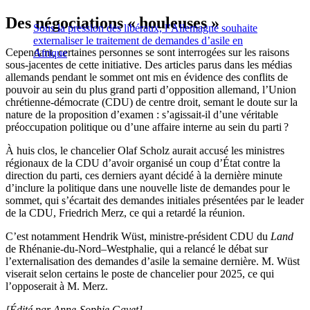
Des négociations « houleuses »
Sous la pression des libéraux, l’Allemagne souhaite
externaliser le traitement de demandes d’asile en
Cependant, certaines personnes se sont interrogées sur les raisons
Afrique
sous-jacentes de cette initiative. Des articles parus dans les médias
allemands pendant le sommet ont mis en évidence des conflits de
pouvoir au sein du plus grand parti d’opposition allemand, l’Union
chrétienne-démocrate (CDU) de centre droit, semant le doute sur la
nature de la proposition d’examen : s’agissait-il d’une véritable
préoccupation politique ou d’une affaire interne au sein du parti ?
À huis clos, le chancelier Olaf Scholz aurait accusé les ministres
régionaux de la CDU d’avoir organisé un coup d’État contre la
direction du parti, ces derniers ayant décidé à la dernière minute
d’inclure la politique dans une nouvelle liste de demandes pour le
sommet, qui s’écartait des demandes initiales présentées par le leader
de la CDU, Friedrich Merz, ce qui a retardé la réunion.
C’est notamment Hendrik Wüst, ministre-président CDU du
Land
de Rhénanie-du-Nord–Westphalie, qui a relancé le débat sur
l’externalisation des demandes d’asile la semaine dernière. M. Wüst
viserait selon certains le poste de chancelier pour 2025, ce qui
l’opposerait à M. Merz.
[Édité par Anne-Sophie Gayet]