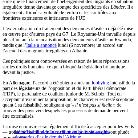
sorte que le financement de l’hébergement des migrants en situation
irrégulière tienne davantage compte des spécificités des
Länder
. Il a
également affirmé sa volonté de renforcer les contrôles aux
frontières extérieures et intérieures de l’UE.
L’externalisation du traitement des demandes d’asile a déjà été mise
en œuvre par d’autres pays du G7. Le Royaume-Uni travaille depuis
plus d’un an à la relocalisation des demandeurs d’asile au Rwanda,
tandis que l’
Italie a annoncé
lundi (6 novembre) un accord sur
l’accueil des migrants irréguliers en Albanie.
Ces politiques sont controversées en raison de leurs répercussions
sur les droits humains, ce qui a bloqué la législation britannique
devant la justice.
En Allemagne, l’accord a été obtenu après un
lobbying
intensif de la
part des législateurs de l’opposition et du Parti libéral-démocrate
(FDP), le partenaire de coalition junior de M. Scholz. Tout en
acceptant d’examiner la proposition, le chancelier est resté sceptique
quant à sa faisabilité, soulignant qu’
« il n’est pas si facile »
de
trouver des pays vers lesquels les processus de demande peuvent
être externalisés.
La mise en œuvre serait également difficile à accepter pour les Verts
Le SPD d’Olaf Scholz est ouvert à l’examen des
— troisième membre de la coalition au pouvoir — qui sont plutôt
demandes d’asile depuis l’Afrique
promigration.