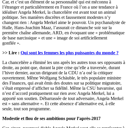
Car, et c’est un élément de sa personnalité qui est méconnu à
l’étranger et particulièrement en France où l’on a une tendance à
idéaliser Angela Merkel, la chancelière est avant tout un animal
politique. Ses manières discrètes et faussement modestes n’y
changent rien : Angela Merkel aime le pouvoir. Un psychanalyste de
Halle, Hans-Joachim Maaz, l’assurait ce dimanche soir sur la
première chaîne allemande, ARD, en évoquant une « problématique
de base narcissique » et une « image de soi artificiellement
gonflée ».
>> Lire :
Qui sont les femmes les plus puissantes du monde ?
La chancelière a éliminé les uns après les autres tous ses opposants à
droite, au point que, durant la pire crise qu’elle a traversée, durant
l’hiver dernier, aucun dirigeant de la CDU n’a osé la critiquer
ouvertement. Même Wolfgang Schäuble, le très populaire ministre
des Finances, qui avait émis des doutes sur sa politique migratoire,
s’était empressé d’afficher sa fidélité. Même la CSU bavaroise, qui
n’est d’accord pratiquement sur rien avec Angela Merkel, lui a
apporté son soutien. Débarrassée de tout adversaire, Angela Merkel
est « sans alternative ». Et cette absence d’alternative est, à elle
seule, tout son programme.
Modestie et flou de ses ambitions pour l’après-2017