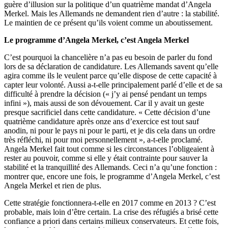
guère d’illusion sur la politique d’un quatrième mandat d’Angela
Merkel. Mais les Allemands ne demandent rien d’autre : la stabilité.
Le maintien de ce présent qu’ils voient comme un aboutissement.
Le programme d’Angela Merkel, c’est Angela Merkel
C’est pourquoi la chancelière n’a pas eu besoin de parler du fond
lors de sa déclaration de candidature. Les Allemands savent qu’elle
agira comme ils le veulent parce qu’elle dispose de cette capacité à
capter leur volonté. Aussi a-t-elle principalement parlé d’elle et de sa
difficulté à prendre la décision (« j’y ai pensé pendant un temps
infini »), mais aussi de son dévouement. Car il y avait un geste
presque sacrificiel dans cette candidature. « Cette décision d’une
quatrième candidature après onze ans d’exercice est tout sauf
anodin, ni pour le pays ni pour le parti, et je dis cela dans un ordre
très réfléchi, ni pour moi personnellement », a-t-elle proclamé.
Angela Merkel fait tout comme si les circonstances l’obligeaient à
rester au pouvoir, comme si elle y était contrainte pour sauver la
stabilité et la tranquillité des Allemands. Ceci n’a qu’une fonction :
montrer que, encore une fois, le programme d’Angela Merkel, c’est
Angela Merkel et rien de plus.
Cette stratégie fonctionnera-t-elle en 2017 comme en 2013 ? C’est
probable, mais loin d’être certain. La crise des réfugiés a brisé cette
confiance a priori dans certains milieux conservateurs. Et cette fois,