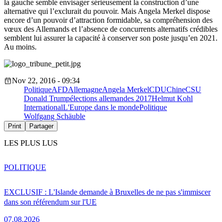
la gauche semble envisager sérieusement la construction d’une
alternative qui l’exclurait du pouvoir. Mais Angela Merkel dispose
encore d’un pouvoir d’attraction formidable, sa compréhension des
vœux des Allemands et l’absence de concurrents alternatifs crédibles
semblent lui assurer la capacité à conserver son poste jusqu’en 2021.
Au moins.
Nov 22, 2016 - 09:34
Politique
AFD
Allemagne
Angela Merkel
CDU
Chine
CSU
Donald Trump
élections allemandes 2017
Helmut Kohl
International
L'Europe dans le monde
Politique
Wolfgang Schäuble
Print
Partager
LES PLUS LUS
POLITIQUE
EXCLUSIF : L'Islande demande à Bruxelles de ne pas s'immiscer
dans son référendum sur l'UE
07.08.2026