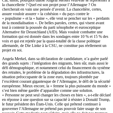
Car, sinon, pourquoi diable Angela Merkel veut-elle se représenter à
la chancellerie ? Quel est son projet pour l’Allemagne ? On
chercherait en vain une pensée d’avenir. La chancelière, certes,
assure vouloir assurer « la cohésion » du pays contre le
« populisme » et la « haine », elle veut se pencher sur les « perdants
de la mondialisation ». De belles paroles, certes, qui visent avant
tout à contenir la poussée du parti xénophobe et eurosceptique
Alternative für Deustchland (AfD). Mais vouloir combattre une
formation qui est donnée dans les sondages entre 10 % et 15 % des
voix et qui est rejetée par la quasi-totalité de la classe politique
allemande, de Die Linke à la CSU, ne constitue pas réellement un
projet en soi.
Angela Merkel, dans sa déclaration de candidature, n’a guère parlé
des grands sujets : l’intégration des migrants, bien sûr, mais aussi le
défi démographique, et notamment celui du financement du système
des retraites, le problème de la dégradation des infrastructures, la
situation préoccupante de la zone euro, toujours plombée par
l’excédent courant gigantesque de l’Allemagne, le défi de la sécurité
européenne. Mieux encore, la « femme la plus puissante du monde »
s’est bien même gardée d’apparaître comme une solution.
« Personne ne peut seul changer les choses en bien », a-t-elle déclaré
en réponse à une question sur sa capacité à résister à Donald Trump,
le futur président des États-Unis. Celle qui prétend continuer à
gouverner l’Allemagne ne prétend pas pouvoir faire usage de son