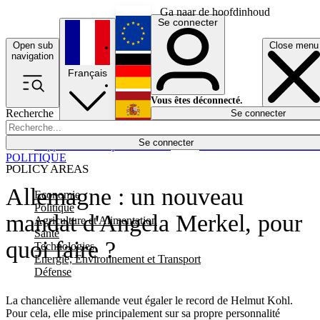
Ga naar de hoofdinhoud
Se connecter
Open sub
Close menu
English
navigation
Français
Deutsch
Vous êtes déconnecté.
Recherche
Se connecter
Español
Lumières éteintes
Se connecter
Rapporteur
Politique
Économie
Newsletters
Evénements
Em
POLITIQUE
POLICY AREAS
Allemagne : un nouveau
Economie
Politique
mandat d'Angela Merkel, pour
Agriculture et Alimentation
Santé
quoi faire ?
Technologies
Energie, Environnement et Transport
Défense
La chancelière allemande veut égaler le record de Helmut Kohl.
Pour cela, elle mise principalement sur sa propre personnalité