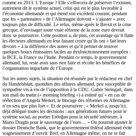
comme en 2013. L’Europe ? Elle s’efforcera de préserver l’existant,
autrement dit le système actuel, celui qui est le plus favorable à
l’économie allemande et qui étend son excédent courant, pendant
que les « partenaires » de l’Allemagne doivent « s’ajuster » avec
toujours plus de difficulté. Le refus, même après le Brexit et la crise
grecque, d’envisager toute vraie réforme de la zone euro devrait
donc se poursuivre. Cette position a, de plus, cet avantage qu’il flatte
les électeurs allemands en leur faisant croire qu’ils ont « fait leurs
devoirs » à la différence des autres et qu’il permet de trouver
quelques boucs émissaires faciles au dysfonctionnement européen :
la BCE, la France ou l’Italie. Pendant ce temps, le gouvernement
allemand, lui, reste assis sans rien faire et récolte les bénéfices de
l’organisation imparfaite de l’Europe.
Sur les autres sujets, la situation est résumée par le rédacteur en chef
du Handelsblatt, quotidien des affaires allemand, peu susceptible de
sympathie vis-à-vis de l’opposition à la CDU. Gabor Steingart, dans
son mail du matin (« morning briefing ») a estimé qu’« en cas de
réélection d’Angela Merkel, le blocage des réformes en Allemagne
n’en sera que plus fort ». Et de poursuivre : « Merkel a, jusqu’ici,
déjà délégué toutes les décisions : aux générations futures pour le
système social, au portier Erdoğan pour la sécurité intérieure, à
Mario Draghi pour le sauvetage de l’euro… » On pourrait ajouter le
dossier Deutsche Bank, que le gouvernement fédéral allemand évite
soigneusement d’ouvrir. Bref, en Allemagne même, on ne se fait