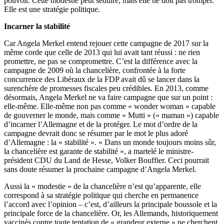
pouvoir. Cette modestie peut séduire, mais elle ne doit pas tromper.
Elle est une stratégie politique.
Incarner la stabilité
Car Angela Merkel entend rejouer cette campagne de 2017 sur la
même corde que celle de 2013 qui lui avait tant réussi : ne rien
promettre, ne pas se compromettre. C’est la différence avec la
campagne de 2009 où la chancelière, confrontée à la forte
concurrence des Libéraux de la FDP avait dû se lancer dans la
surenchère de promesses fiscales peu crédibles. En 2013, comme
désormais, Angela Merkel ne va faire campagne que sur un point :
elle-même. Elle-même non pas comme « wonder woman » capable
de gouverner le monde, mais comme « Mutti » (« maman ») capable
d’incarner l’Allemagne et de la protéger. Le mot d’ordre de la
campagne devrait donc se résumer par le mot le plus adoré
d’Allemagne : la « stabilité ». « Dans un monde toujours moins sûr,
la chancelière est garante de stabilité », a martelé le ministre-
président CDU du Land de Hesse, Volker Bouffier. Ceci pourrait
sans doute résumer la prochaine campagne d’Angela Merkel.
Aussi la « modestie » de la chancelière n’est qu’apparente, elle
correspond à sa stratégie politique qui cherche en permanence
l’accord avec l’opinion – c’est, d’ailleurs la principale boussole et la
principale force de la chancelière. Or, les Allemands, historiquement
vaccinés contre toute tentation de « grandeur externe » ne cherchent