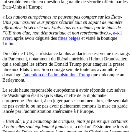
lui semblé remettre en question la garantie de sécurité offerte par les
États-Unis à l’Europe.
« Les nations européennes ne peuvent pas compter sur les États-
Unis pour assurer leur propre sécurité tout en sapant de manière
affirmative la sécurité des États-Unis eux-mêmes par le biais de
l’UE (non élue, non démocratique et non représentative) »
,
a-t-il
averti
après avoir dégusté des
frites belges
et visité la boutique
Tintin.
Du côté de l’UE, la résistance la plus audacieuse est venue des rangs
du Parlement, notamment du libéral autrichien Helmut Brandstätter,
qui a souligné les efforts de Donald Trump pour attaquer la presse
libre aux États-Unis. Son courage semble toutefois avoir attiré
davantage
l’attention de l’administration Trump
que quiconque au
Berlaymont.
La seule haute responsable européenne à avoir répondu aux salves
de Washington était Kaja Kallas, cheffe de la diplomatie
européenne. Pourtant, à en juger par ses commentaires, elle semblait
ne pas avoir lu ou ne pas avoir pleinement compris la mise en garde
lancée par l’administration américaine à l’Europe.
« Bien sûr, il y a beaucoup de critiques, mais je pense que certaines
d’entre elles sont également fondées »
, a déclaré l’Estonienne lors du
Forum de Doha, en réponse à une question de Christiane Amanpour,