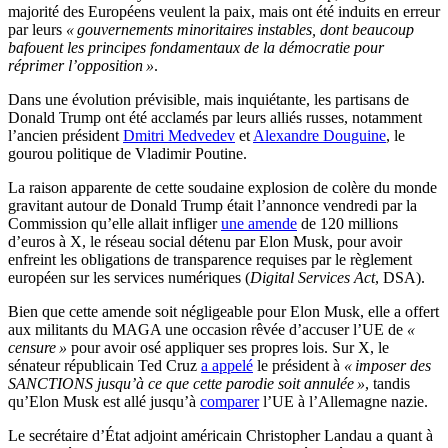
majorité des Européens veulent la paix, mais ont été induits en erreur
par leurs
« gouvernements minoritaires instables, dont beaucoup
bafouent les principes fondamentaux de la démocratie pour
réprimer l’opposition »
.
Dans une évolution prévisible, mais inquiétante, les partisans de
Donald Trump ont été acclamés par leurs alliés russes, notamment
l’ancien président
Dmitri Medvedev
et
Alexandre Douguine
, le
gourou politique de Vladimir Poutine.
La raison apparente de cette soudaine explosion de colère du monde
gravitant autour de Donald Trump était l’annonce vendredi par la
Commission qu’elle allait infliger
une amende
de 120 millions
d’euros à X, le réseau social détenu par Elon Musk, pour avoir
enfreint les obligations de transparence requises par le règlement
européen sur les services numériques (
Digital Services Act
, DSA).
Bien que cette amende soit négligeable pour Elon Musk, elle a offert
aux militants du MAGA une occasion rêvée d’accuser l’UE de
«
censure »
pour avoir osé appliquer ses propres lois. Sur X, le
sénateur républicain Ted Cruz
a appelé
le président à
« imposer des
SANCTIONS jusqu’à ce que cette parodie soit annulée »
, tandis
qu’Elon Musk est allé jusqu’à
comparer
l’UE à l’Allemagne nazie.
Le secrétaire d’État adjoint américain Christopher Landau a quant à