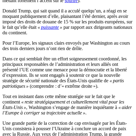
mettant fortement l’accent sur le
sourire
).
Donald Trump, qui sait quand il a acculé quelqu’un, a réagi en se
moquant publiquement d’elle, plaisantant l’été dernier, après avoir
imposé des droits de douane de 15 % sur les produits européens, sur
le fait qu’elle était
«
puissante
»
par rapport aux dirigeants nationaux
du continent.
Pour l’Europe, les signaux clairs envoyés par Washington au cours
des trois derniers jours n’ont rien de drôle.
Dans ce qui semblait être un effort soigneusement coordonné, les
principaux responsables de l’administration et leurs alliés ont
présenté l’UE comme une menace pour la démocratie et la liberté
d’expression. Ils se sont engagés à soutenir ce que la nouvelle
stratégie de sécurité nationale des États-Unis qualifie de
« partis
patriotiques »
(comprendre : d’« extrême droite »).
Tout en insistant dans cette même stratégie sur le fait que le
continent
« reste stratégiquement et culturellement vital pour les
États-Unis »
, Washington s’engage de manière inquiétante à
« aider
l’Europe à corriger sa trajectoire actuelle »
.
Une grande partie de la correction de cap envisagée par les États-
Unis consistera à pousser l’Ukraine à conclure un accord de paix
avec la Russie. Aux yeux de l’administration Trump, la grande