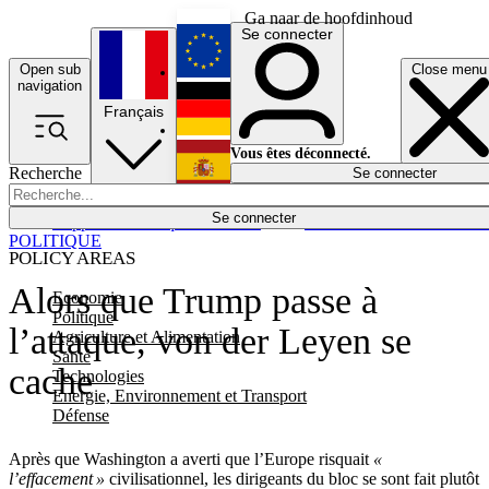
Ga naar de hoofdinhoud
Se connecter
Open sub
Close menu
English
navigation
Français
Deutsch
Vous êtes déconnecté.
Recherche
Se connecter
Español
Lumières éteintes
Se connecter
Rapporteur
Politique
Économie
Newsletters
Evénements
Em
POLITIQUE
POLICY AREAS
Alors que Trump passe à
Economie
Politique
l’attaque, von der Leyen se
Agriculture et Alimentation
Santé
cache
Technologies
Energie, Environnement et Transport
Défense
Après que Washington a averti que l’Europe risquait
«
l’effacement »
civilisationnel, les dirigeants du bloc se sont fait plutôt