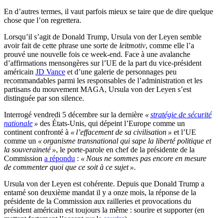
En d’autres termes, il vaut parfois mieux se taire que de dire quelque
chose que l’on regrettera.
Lorsqu’il s’agit de Donald Trump, Ursula von der Leyen semble
avoir fait de cette phrase une sorte de
leitmotiv
, comme elle l’a
prouvé une nouvelle fois ce week-end. Face à une avalanche
d’affirmations mensongères sur l’UE de la part du vice-président
américain
JD Vance
et d’une galerie de personnages peu
recommandables parmi les responsables de l’administration et les
partisans du mouvement MAGA, Ursula von der Leyen s’est
distinguée par son silence.
Interrogé vendredi 5 décembre sur la dernière
«
stratégie de sécurité
nationale
»
des États-Unis, qui dépeint l’Europe comme un
continent confronté à
« l’effacement de sa civilisation »
et l’UE
comme un
« organisme transnational qui sape la liberté politique et
la souveraineté »
, le porte-parole en chef de la présidente de la
Commission
a répondu
:
« Nous ne sommes pas encore en mesure
de commenter quoi que ce soit à ce sujet »
.
Ursula von der Leyen est cohérente. Depuis que Donald Trump a
entamé son deuxième mandat il y a onze mois, la réponse de la
présidente de la Commission aux railleries et provocations du
président américain est toujours la même : sourire et supporter (en