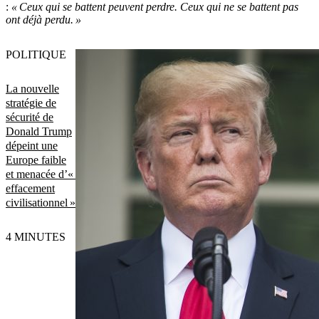
:
« Ceux qui se battent peuvent perdre. Ceux qui ne se battent pas
ont déjà perdu. »
POLITIQUE
La nouvelle
stratégie de
sécurité de
Donald Trump
dépeint une
Europe faible
et menacée d’«
effacement
civilisationnel »
4 MINUTES