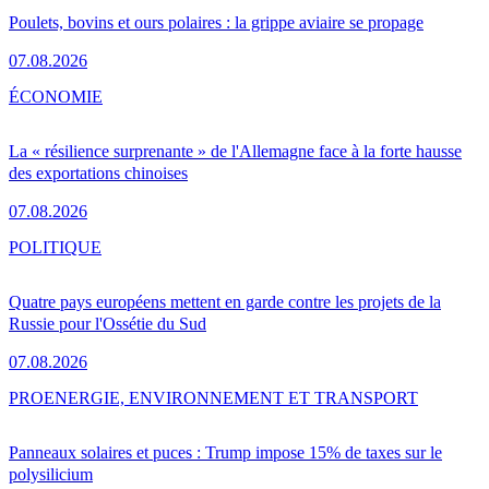
Poulets, bovins et ours polaires : la grippe aviaire se propage
07.08.2026
ÉCONOMIE
La « résilience surprenante » de l'Allemagne face à la forte hausse
des exportations chinoises
07.08.2026
POLITIQUE
Quatre pays européens mettent en garde contre les projets de la
Russie pour l'Ossétie du Sud
07.08.2026
PRO
ENERGIE, ENVIRONNEMENT ET TRANSPORT
Panneaux solaires et puces : Trump impose 15% de taxes sur le
polysilicium