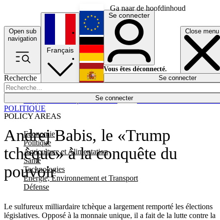
Ga naar de hoofdinhoud
Se connecter
Open sub
Close menu
English
navigation
Français
Deutsch
Vous êtes déconnecté.
Recherche
Se connecter
Español
Lumières éteintes
Se connecter
Rapporteur
Politique
Économie
Newsletters
Evénements
Em
POLITIQUE
POLICY AREAS
Andrej Babis, le «Trump
Economie
Politique
tchèque» à la conquête du
Agriculture et Alimentation
Santé
pouvoir
Technologies
Energie, Environnement et Transport
Défense
Le sulfureux milliardaire tchèque a largement remporté les élections
législatives. Opposé à la monnaie unique, il a fait de la lutte contre la