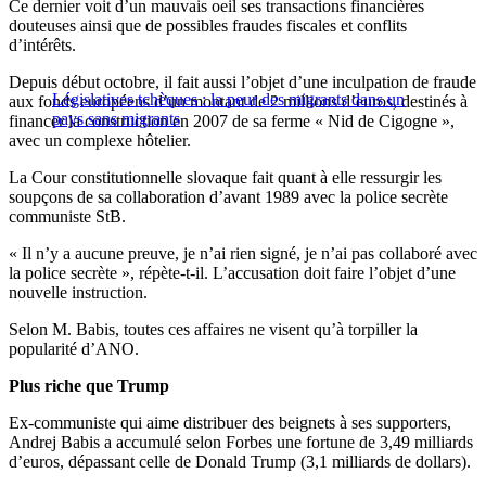
Ce dernier voit d’un mauvais oeil ses transactions financières
douteuses ainsi que de possibles fraudes fiscales et conflits
d’intérêts.
Depuis début octobre, il fait aussi l’objet d’une inculpation de fraude
Législatives tchèques : la peur des migrants dans un
aux fonds européens d’un montant de 2 millions d’euros, destinés à
pays sans migrants
financer la construction en 2007 de sa ferme « Nid de Cigogne »,
avec un complexe hôtelier.
La Cour constitutionnelle slovaque fait quant à elle ressurgir les
soupçons de sa collaboration d’avant 1989 avec la police secrète
communiste StB.
« Il n’y a aucune preuve, je n’ai rien signé, je n’ai pas collaboré avec
la police secrète », répète-t-il. L’accusation doit faire l’objet d’une
nouvelle instruction.
Selon M. Babis, toutes ces affaires ne visent qu’à torpiller la
popularité d’ANO.
Plus riche que Trump
Ex-communiste qui aime distribuer des beignets à ses supporters,
Andrej Babis a accumulé selon Forbes une fortune de 3,49 milliards
d’euros, dépassant celle de Donald Trump (3,1 milliards de dollars).