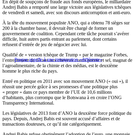
En dépit de soupçons de fraude aux fonds européens, le milliardaire
Andrej Babis a remporté une large victoire aux législatives tchèques
de vendredi et samedi, avec son discours anticorruption et anti-euro.
À la tête du mouvement populiste ANO, qui a obtenu 78 sièges sur
200 à la chambre basse, il devrait être chargé de former un
gouvernement de coalition. Cependant cette tâche pourrait s’avérer
difficile, huit autres partis entrant au parlement, dont certains
refusent d’entrée de jeu de négocier avec lui.
Qualifié de « version tchèque de Trump » par le magazine Forbes,
Prague appelle à une immigration «différente»
l’entrepreneur de 63 ans aux cheveux courts poivre et sel, magnat de
l’agroalimentaire, de la chimie et des médias, est le deuxième
homme le plus riche du pays.
Entré en politique en 2011 avec son mouvement ANO (« oui »), il
réussit une percée grâce à ses promesses d’une politique plus
« propre » dans ce pays membre de l’UE de 10,6 millions
d’habitants, plus corrompu que le Botswana à en croire l’ONG
Transparency International.
Les législatives de 2013 font d’ANO la deuxième force politique du
pays. Depuis, Andrej Babis est souvent accusé d’affaires et de
transactions douteuses, ce qu’il nie catégoriquement.
Andrej Babis refuse obstinément l’adoption de l’euro, une monnaie