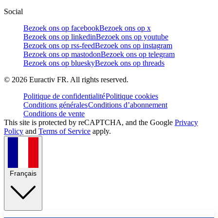
Social
Bezoek ons op facebook
Bezoek ons op x
Bezoek ons op linkedin
Bezoek ons op youtube
Bezoek ons op rss-feed
Bezoek ons op instagram
Bezoek ons op mastodon
Bezoek ons op telegram
Bezoek ons op bluesky
Bezoek ons op threads
©
2026
Euractiv FR. All rights reserved.
Politique de confidentialité
Politique cookies
Conditions générales
Conditions d’abonnement
Conditions de vente
This site is protected by reCAPTCHA, and the Google
Privacy
Policy
and
Terms of Service
apply.
Français