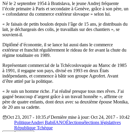
Né le 2 septembre 1954 à Bratislava, le jeune Andrej fréquente
l’école primaire à Paris et secondaire à Genève, grâce à son père, un
« cofondateur du commerce extérieur slovaque » selon lui.
« Je faisais de petits boulots depuis l’âge de 15 ans, je distribuais du
lait, je déchargeais des colis, je travaillais sur des chantiers », se
souvient-il.
Diplômé d’économie, il se lance lui aussi dans le commerce
extérieur et franchit régulièrement le rideau de fer avant la chute du
régime totalitaire en 1989.
Représentant commercial de la Tchécoslovaquie au Maroc de 1985
à 1991, il regagne son pays, divisé en 1993 en deux États
indépendants, et commence à bâtir son groupe Agrofert. Avant
d’être attiré par la politique.
« Je suis un homme riche. J’ai réalisé presque tous mes rêves. J’ai
gagné beaucoup d’argent grâce à un travail honnête », affirme ce
père de quatre enfants, dont deux avec sa deuxième épouse Monika,
de 20 ans sa cadette.
Oct 23, 2017 - 10:35
Dernière mise à jour: Oct 24, 2017 - 10:42
Politique
Andrej Babiš
ANO
Élections
élections législatives
République Tchèque