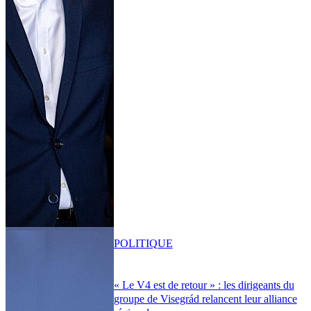
POLITIQUE
« Le V4 est de retour » : les dirigeants du
groupe de Visegrád relancent leur alliance