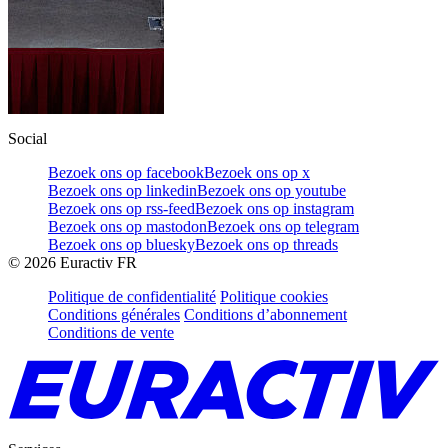
Social
Bezoek ons op facebook
Bezoek ons op x
Bezoek ons op linkedin
Bezoek ons op youtube
Bezoek ons op rss-feed
Bezoek ons op instagram
Bezoek ons op mastodon
Bezoek ons op telegram
Bezoek ons op bluesky
Bezoek ons op threads
©
2026
Euractiv FR
Politique de confidentialité
Politique cookies
Conditions générales
Conditions d’abonnement
Conditions de vente