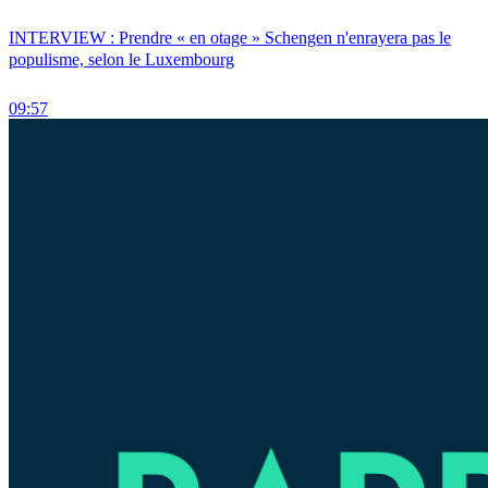
INTERVIEW : Prendre « en otage » Schengen n'enrayera pas le
populisme, selon le Luxembourg
09:57