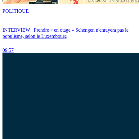
POLITIQUE
INTERVIEW : Prendre « en otage » Schengen n'enrayera pas le
populisme, selon le Luxembourg
09:57