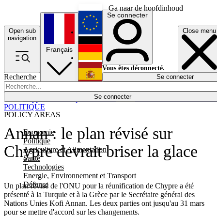
Ga naar de hoofdinhoud
Se connecter
Open sub
Close menu
English
navigation
Français
Deutsch
Vous êtes déconnecté.
Recherche
Se connecter
Español
Lumières éteintes
Se connecter
Rapporteur
Politique
Économie
Newsletters
Evénements
Em
POLITIQUE
POLICY AREAS
Annan : le plan révisé sur
Economie
Politique
Chypre devrait briser la glace
Agriculture et Alimentation
Santé
Technologies
Energie, Environnement et Transport
Défense
Un plan révisé de l'ONU pour la réunification de Chypre a été
présenté à la Turquie et à la Grèce par le Secrétaire général des
Nations Unies Kofi Annan. Les deux parties ont jusqu'au 31 mars
pour se mettre d'accord sur les changements.